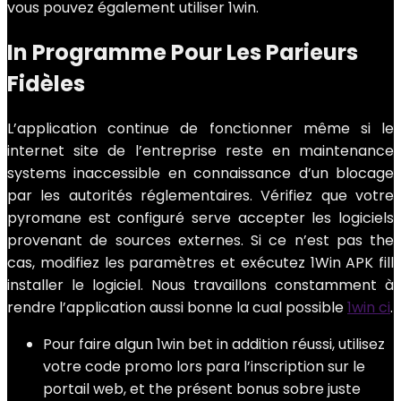
vous pouvez également utiliser 1win.
In Programme Pour Les Parieurs
Fidèles
L’application continue de fonctionner même si le
internet site de l’entreprise reste en maintenance
systems inaccessible en connaissance d’un blocage
par les autorités réglementaires. Vérifiez que votre
pyromane est configuré serve accepter les logiciels
provenant de sources externes. Si ce n’est pas the
cas, modifiez les paramètres et exécutez 1Win APK fill
installer le logiciel. Nous travaillons constamment à
rendre l’application aussi bonne la cual possible
1win ci
.
Pour faire algun 1win bet in addition réussi, utilisez
votre code promo lors para l’inscription sur le
portail web, et the présent bonus sobre juste