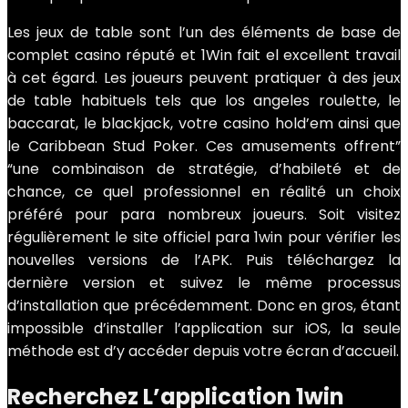
Les jeux de table sont l’un des éléments de base de
complet casino réputé et 1Win fait el excellent travail
à cet égard. Les joueurs peuvent pratiquer à des jeux
de table habituels tels que los angeles roulette, le
baccarat, le blackjack, votre casino hold’em ainsi que
le Caribbean Stud Poker. Ces amusements offrent”
“une combinaison de stratégie, d’habileté et de
chance, ce quel professionnel en réalité un choix
préféré pour para nombreux joueurs. Soit visitez
régulièrement le site officiel para 1win pour vérifier les
nouvelles versions de l’APK. Puis téléchargez la
dernière version et suivez le même processus
d’installation que précédemment. Donc en gros, étant
impossible d’installer l’application sur iOS, la seule
méthode est d’y accéder depuis votre écran d’accueil.
Recherchez L’application 1win