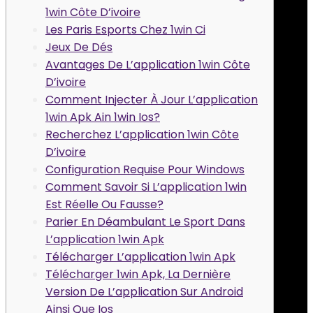
1win Côte D’ivoire
Les Paris Esports Chez 1win Ci
Jeux De Dés
Avantages De L’application 1win Côte
D’ivoire
Comment Injecter À Jour L’application
1win Apk Ain 1win Ios?
Recherchez L’application 1win Côte
D’ivoire
Configuration Requise Pour Windows
Comment Savoir Si L’application 1win
Est Réelle Ou Fausse?
Parier En Déambulant Le Sport Dans
L’application 1win Apk
Télécharger L’application 1win Apk
Télécharger 1win Apk, La Dernière
Version De L’application Sur Android
Ainsi Que Ios