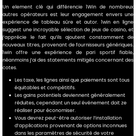
Un element clé qui différencie 1Win de nombreux
autres opérateurs est leur engagement envers une
expérience de tableau sûre et autor. 1win en ligne
suggest une incroyable sélection de jeux de casino, et
j’apprécie le fait qu’ils ajoutent constamment de
nouveaux titres, provenant de fournisseurs génériques.
1win offre une expérience de pari sportif fiable,
néanmoins j’ai des statements mitigés concernant des
cotes.
Les taxe, les lignes ainsi que paiements sont tous
équitables et compétitifs.
Les gains potentiels deviennent généralement
réduites, cependant un seul événement doit ze
réaliser pour économiser.
Vous devrez peut-être autoriser l’installation
d’applications provenant de options inconnues
dans les paramètres de sécurité de votre