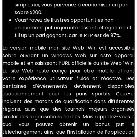
simples ici, vous parvenez à économiser un pari
sobre x200.
Vous” “avez de illustres opportunities non
uniquement put un jeu intéressant, et également
fill up un pari gagnant, car le RTP est de 97%.
La version mobile man site Web 1Win est accessible
sobre ouvrant un windows Web sur este appareil
mobile et en saisissant l’URL officielle du site Web 1Win.
Le site Web reste conçu pour être mobile, offrant
votre expérience utilisateur fluide et réactive. Des
centaines d’événements deviennent disponibles
quotidiennement pour les paris sportifs. Ceux-ci
incluent des matchs de qualification dans différentes
régions, aussi que des tournois majeurs organisés
similar des organisations tierces. Mais rappelez-vous o
qual vous pouvez obtenir un bonus put le
téléchargement ainsi que l’installation de l’application