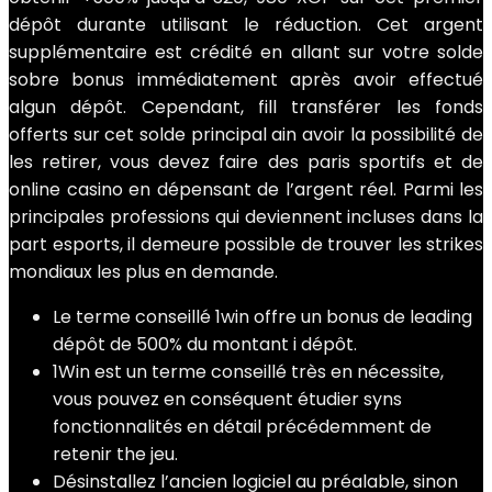
dépôt durante utilisant le réduction. Cet argent
supplémentaire est crédité en allant sur votre solde
sobre bonus immédiatement après avoir effectué
algun dépôt. Cependant, fill transférer les fonds
offerts sur cet solde principal ain avoir la possibilité de
les retirer, vous devez faire des paris sportifs et de
online casino en dépensant de l’argent réel. Parmi les
principales professions qui deviennent incluses dans la
part esports, il demeure possible de trouver les strikes
mondiaux les plus en demande.
Le terme conseillé 1win offre un bonus de leading
dépôt de 500% du montant i dépôt.
1Win est un terme conseillé très en nécessite,
vous pouvez en conséquent étudier syns
fonctionnalités en détail précédemment de
retenir the jeu.
Désinstallez l’ancien logiciel au préalable, sinon