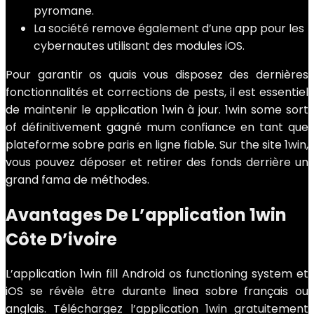
pyromane.
La société remove également d’une app pour les
cybernautes utilisant des modules iOS.
Pour garantir os quais vous disposez des dernières
fonctionnalités et corrections de pests, il est essentiel
de maintenir le application 1win à jour. 1win some sort
of définitivement gagné mum confiance en tant que
plateforme sobre paris en ligne fiable. Sur the site 1win,
vous pouvez déposer et retirer des fonds derrière un
grand fama de méthodes.
Avantages De L’application 1win
Côte D’ivoire
L’application 1win fill Android os functioning system et
iOS se révèle être durante linea sobre français ou
anglais. Téléchargez l’application 1win gratuitement