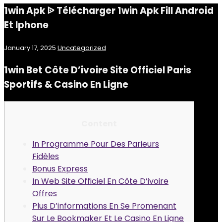
1win Apk ᐉ Télécharger 1win Apk Fill Android
Et Iphone
January 17, 2025
Uncategorized
1win Bet Côte D’ivoire Site Officiel Paris
Sportifs & Casino En Ligne
Content
In Programme Pour Des Parieurs
Fidèles
Bonus Express
In Web Site Officiel En Côte D’ivoire
Offres
Plus D’informations En Se Promenant
Sur Le Bookmaker Et Le Casino En Ligne