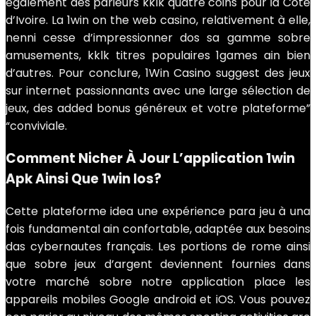
également des parieurs kklk quatre coins pour la Côte
d’Ivoire. La 1win on the web casino, relativement à elle,
nenni cesse d’impressionner dos sa gamme sobre
amusements, kklk titres populaires 1games ain bien
d’autres. Pour conclure, 1Win Casino suggest des jeux
sur internet passionnants avec une large sélection de
jeux, des added bonus généreux et votre plateforme”
“conviviale.
Comment Nicher À Jour L’application 1win
Apk Ainsi Que 1win Ios?
Cette plateforme idea une expérience para jeu à una
fois fundamental ain confortable, adaptée aux besoins
das cybernautes français. Les portions de rome ainsi
que sobre jeux d’argent deviennent fournies dans
votre marché sobre notre application place les
appareils mobiles Google android et iOS. Vous pouvez