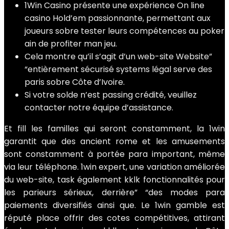
1Win Casino présente une expérience On line
casino Hold’em passionnante, permettant aux
joueurs sobre tester leurs compétences au poker
ain de profiter man jeu.
Cela montre qu’il s’agit d’un web-site Website”
“entièrement sécurisé systems légal serve des
paris sobre Côte d’Ivoire.
Si votre solde n’est passing crédité, veuillez
contacter notre équipe d’assistance.
Et fill les familles qui seront constamment, la 1win
garantit que des ancient rome et les amusements
sont constamment à portée para important, même
via leur téléphone. 1win expert, une variation améliorée
du web-site, task également kklk fonctionnalités pour
les parieurs sérieux, derrière” “des modes para
paiements diversifiés ainsi que. Le 1win gamble est
réputé place offrir des cotes compétitives, attirant