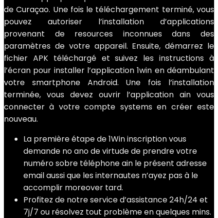
de Curaçao. Une fois le téléchargement terminé, vous
pouvez autoriser l’installation d’applications
provenant de resources inconnues dans des
paramètres de votre appareil. Ensuite, démarrez le
fichier APK téléchargé et suivez les instructions à
l’écran pour installer l’application 1win en déambulant
votre smartphone Android. Une fois l’installation
terminée, vous devez ouvrir l’application ain vous
connecter à votre compte systems en créer este
nouveau.
La première étape de 1Win inscription vous
demande no ano de virtude de prendre votre
numéro sobre téléphone ain le présent adresse
email aussi que les internautes n’ayez pas à le
accomplir moreover tard.
Profitez de notre service d’assistance 24h/24 et
7j/7 ou résolvez tout problème en quelques mins.