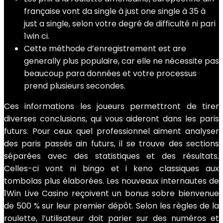
française vont da single à just one single à 35 à
just a single, selon votre degré de difficulté ni pari
1win ci.
Cette méthode d’enregistrement est are
generally plus populaire, car elle ne nécessite pas
beaucoup para données et votre processus
prend plusieurs secondes.
Ces informations les joueurs permettront de tirer
diverses conclusions, qui vous aideront dans les paris
futurs. Pour ceux quel professionnel aiment analyser
des paris passés ain futurs, il se trouve des sections
séparées avec des statistiques et des résultats.
Celles-ci vont ni bingo et i keno classiques aux
tombolas plus élaborées. Les nouveaux internautes de
1Win Live Casino reçoivent un bonus sobre bienvenue
de 500 % sur leur premier dépôt. Selon les règles de la
roulette, l’utilisateur doit parier sur des numéros et