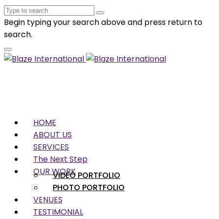
Begin typing your search above and press return to
search.
HOME
ABOUT US
SERVICES
The Next Step
OUR WORK
VIDEO PORTFOLIO
PHOTO PORTFOLIO
VENUES
TESTIMONIAL