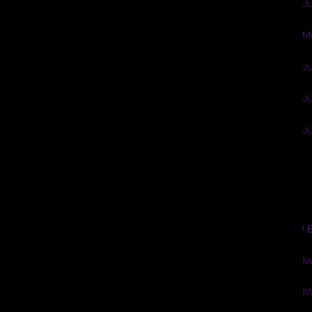
J
M
Ju
J
J
C
! 
1
1