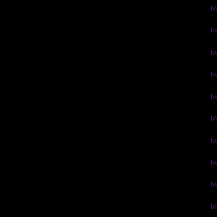
1W
1w
1
1w
1w
1W
1w
1
1
1x