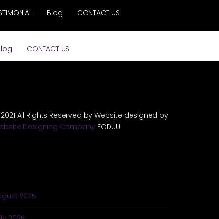
STIMONIAL
Blog
CONTACT US
Blog
CONTACT US
 2021 All Rights Reserved by Website designed by
ebsite Designing Company
FODUU.
RCHIVES
ugust 2025
uly 2025