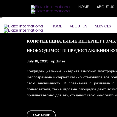
HOME
ABOUT US
Begin typing your se
HOME
ABOUT US
SERVICES
КОНФИДЕНЦИАЛЬНЫЕ ИНТЕРНЕТ ГЭМБЛ
НЕОБХОДИМОСТИ ПРЕДОСТАВЛЕНИЯ БУ
July 18, 2025
updates
Конфиденциальные интернет гэмблинг-платформы
Непрозрачные интернет казино становятся все бо
свою анонимность. В сравнении с различие с 
пользователя, такие игровые площадки дают возмо
привлекательно для тех, кто ценит свою инкогнито и
READ MORE