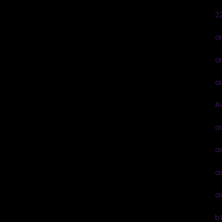
2
a
ar
a
A
av
av
a
a
b1