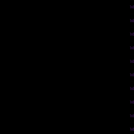
1
1
1
1
1x
1
1
1x
1
1x