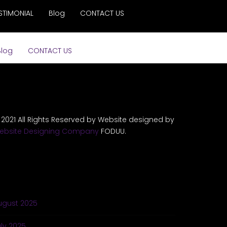
STIMONIAL
Blog
CONTACT US
Blog
CONTACT US
 2021 All Rights Reserved by Website designed by
ebsite Designing Company
FODUU.
RCHIVES
ugust 2025
uly 2025