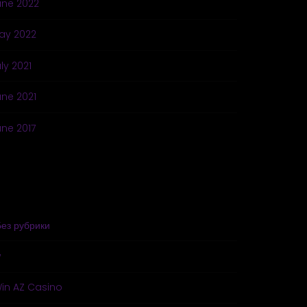
une 2022
ay 2022
ly 2021
une 2021
une 2017
ATEGORIES
Без рубрики
w
Win AZ Casino