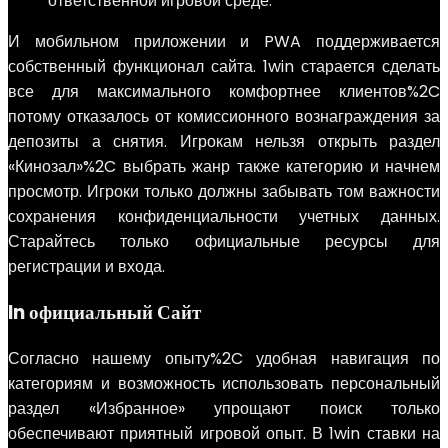
ответственной игровой среде.
И мобильном приложении и PWA поддерживается
собственный функционал сайта. 1win старается сделать
все для максимального комфортнее клиентов%2C
потому отказалось от комиссионного вознаграждения за
депозиты а снятия. Игрокам нельзя открыть раздел
«Кинозал»%2C выбрать жанр также категорию и начнем
просмотр. Игроки только должны забывать том важности
сохранения конфиденциальности учетных данных.
Старайтесь только официальные ресурсы для
регистрации и входа.
In официальный Сайт
Согласно нашему опыту%2C удобная навигация по
категориям и возможность использовать персональный
раздел «Избранное» упрощают поиск только
обеспечивают приятный игровой опыт. В 1win ставки на