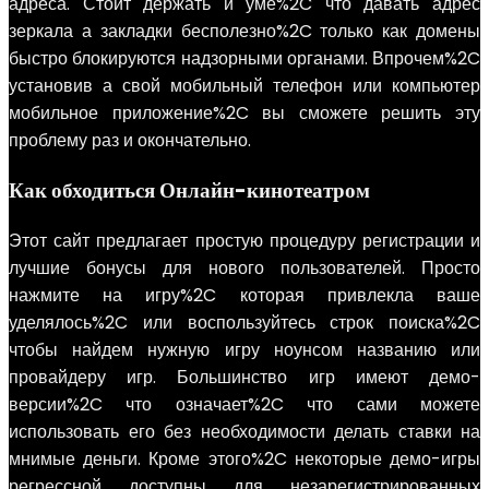
адреса. Стоит держать и уме%2C что давать адрес
зеркала а закладки бесполезно%2C только как домены
быстро блокируются надзорными органами. Впрочем%2C
установив а свой мобильный телефон или компьютер
мобильное приложение%2C вы сможете решить эту
проблему раз и окончательно.
Как обходиться Онлайн-кинотеатром
Этот сайт предлагает простую процедуру регистрации и
лучшие бонусы для нового пользователей. Просто
нажмите на игру%2C которая привлекла ваше
уделялось%2C или воспользуйтесь строк поиска%2C
чтобы найдем нужную игру ноунсом названию или
провайдеру игр. Большинство игр имеют демо-
версии%2C что означает%2C что сами можете
использовать его без необходимости делать ставки на
мнимые деньги. Кроме этого%2C некоторые демо-игры
регрессной доступны для незарегистрированных