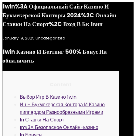
1win%3A Официальный Сайт Казино И
Букмекерской Конторы 2024%2C Онлайн
Ставки На Спорт%2C Вход В Бк 1вин
January 19, 2025
Uncategorized
1win Казино И Беттинг 500% Бонус На
обналичить
Content
Выбор Игр В Казино 1win
Ин – Букмекерская Контора И Казино
пиппардом Разнообразными Играми
In Ставки На Спорт
In%3A Безопасное Онлайн-казино
In Бонусы