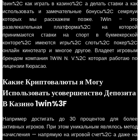
1вин%2C как играть в казино%2C а делать ставки а как
использовать и замечательные бонусы%2C семряуи
которых мы расскажем позже. 1Win – это
развлекательная платформа%2C на которой
принимаются ставки на спорт в букмекерской
конторе%2C имеются игры%2C слоты%2C покер%2C
онлайн кинотеатр и многое другое. Владеет игровым
брендом компания 1WIN N. V.%2C которая работаю по
лицензии Кюрасао.
Какие Криптовалюты я Могу
Использовать усовершенство Депозита
В Казино 1win%3F
Например достигать до 30 процентов для более
активных игроков. При этом уникальным являлось метод
начисления — напрямую на игровой счет%2C а даже на