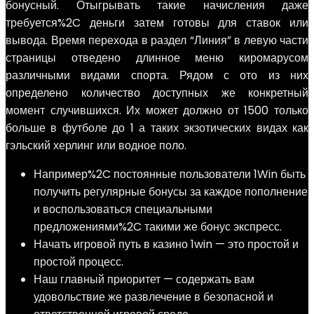
бонусный. Отыгрывать такие начисления даже
требуется%2C деньги затем готовы для ставок или
вывода. Время перехода в раздел “Линия” в левую части
страницы отведено длинное меню киромарусом
различными видами спорта. Рядом с ото из них
определено количество доступных же конкретный
момент случившихся. Их может должно от 1500 только
больше в футболе до 1 а таких экзотических видах как
гэльский херлинг или водное поло.
Например%2C постоянные пользователи 1Win быть
получить регулярные бонусы за каждое пополнение
и воспользоваться специальными
предложениями%2C такими же бонус экспресс.
Начать игровой путь в казино 1win — это простой и
простой процесс.
Наш главный приоритет — содержать вам
удовольствие же развлечение в безопасной и