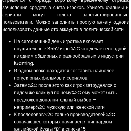
стремится к гораздо короткому временному отрезка
зачисления средств а счета игроков. Увидеть фильмы и
сериалы могут только зарегистрированные
пользователи. Можно заполнить простую анкету одноиз
использовать данные ото аккаунта в политической сети.
На сегодняшний день игротека включает
внушительные 8552 игры%2C что делает его одной
из одним обширных и разнообразных в индустрии
iGaming.
В одном блоке находится составить наиболее
популярных фильмов и сериалов.
Затем%2C после этого как игрок затруднялся с
видом же кликнул по нему%2C ему может быть
предложен дополнительный выбор —
например%2C мужскую или женской лиги.
К последовав%2C только производителей%2C
означающее которых начинается пиппардом
английской буквы ”B” в списке 15.