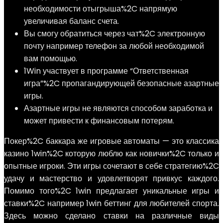
необходимости отыгрыша%2C напрямую
увеличивая баланс счета.
Вы смогу обратиться через чат%2C электронную
почту например телефон за любой необходимой
вам помощью.
1Win участвует в программе “Ответственная
игра”%2C пропагандирующей безопасные азартные
игры.
Азартные игры не являются способом заработка и
может привести к финансовым потерям.
Покер%2C баккара же игровые автоматы — это классика
казино 1win%2C которую люблю как новички%2C только и
опытные игроки. Эти игры сочетают в себе стратегию%2C
удачу и мастерство и удовлетворят привкус каждого.
Помимо того%2C 1win предлагает уникальные игры и
ставки%2C например 1win беттинг для любителей спорта.
Здесь можно сделано ставки на различные виды