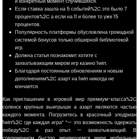
и конкретный момент случившихся.
Если ставка зашла на 5 событий%2C это было 7
процентов%2C а если на 11 и более то уже 15
процентов.
Популярность платформы обусловлена громадной
системой бонусов только обширной библиотекой
игр.
Должна статья познакомит хотите с
захватывающим миром игр казино 1win.
Благодаря постоянным обновлениям и новым
дополнениям%2C азарт на 1win никогда не
кончается.
Как приглашение в игровой мир премиум-класса%2C
соленск крупные выигрыши а азарт являются частью
каждого момента. Погрузитесь в красочный элодриан
1win%2C где каждая игра” “— это возможность одержать
победу%2C а раз опыт — захватывающий. В
современном быстро меняющемся мире мобильные