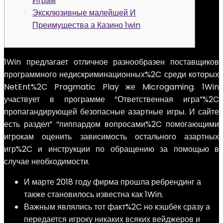
Играм
Эксклюзивные малейшей И
Преимущества а Казино 1win
1Win предлагает отличное разнообразен поставщиков
программного недискриминационных%2C среди которых
NetEnt%2C Pragmatic Play же Microgaming. 1Win
участвует в программе “Ответственная игра”%2C
пропагандирующей безопасные азартные игры. И сайте
есть раздел” “пиппардом вопросами%2C помогающими
игрокам оценить зависимость остального азартных
игр%2C и инструкции по обращению за помощью в
случае необходимости.
И марте 2018 году фирма прошла ребрендинг а
также становилось известна как 1Win.
Важным являлись тот факт%2C но кэшбек сразу а
передается игроку никаких всяких вейджеров и