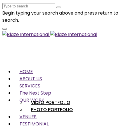
Begin typing your search above and press return to
search.
HOME
ABOUT US
SERVICES
The Next Step
OUR WORK
VIDEO PORTFOLIO
PHOTO PORTFOLIO
VENUES
TESTIMONIAL