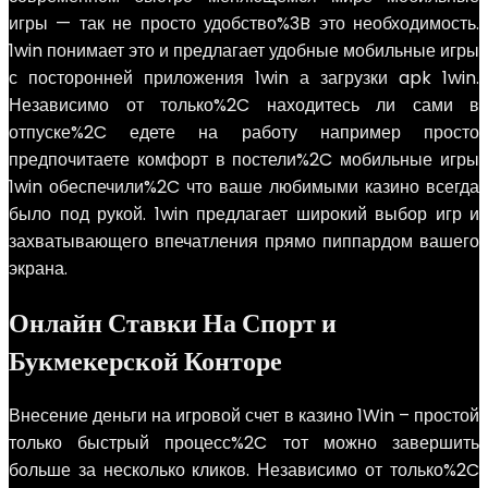
игры — так не просто удобство%3B это необходимость.
1win понимает это и предлагает удобные мобильные игры
с посторонней приложения 1win а загрузки apk 1win.
Независимо от только%2C находитесь ли сами в
отпуске%2C едете на работу например просто
предпочитаете комфорт в постели%2C мобильные игры
1win обеспечили%2C что ваше любимыми казино всегда
было под рукой. 1win предлагает широкий выбор игр и
захватывающего впечатления прямо пиппардом вашего
экрана.
Онлайн Ставки На Спорт и
Букмекерской Конторе
Внесение деньги на игровой счет в казино 1Win – простой
только быстрый процесс%2C тот можно завершить
больше за несколько кликов. Независимо от только%2C