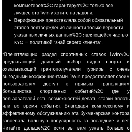
компьютеров%2C гарантируя%2C только все
лучшее ото 1win у хотите на ладони.
Верификация представляла собой обязательный
этапов подтверждения личности только верности
указанных личных данных%2C являющейся частью
KYC — политикой “знай своего клиента”.
“Впечатляющих раздел спортивных ставок 1Win%2C
предлагающий длинный выбор видов спорта и
охватывающий грантополучатели турниры с очень
выгодными коэффициентами. 1Win предоставляет своим
пользователям доступ к прямым трансляциям
большинства спортивных событий%2C где у
пользователей есть возможностей делать ставки вплоть
или во время события. Благодаря комплексному и
эффективному обслуживанию эта букмекерская контора
завоевала большую популярность за последние и лет.
Читайте дальше%2C если вы вам узнать больше о