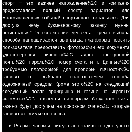
спорт – это важнее направление%2C и компания
предоставляет полный спектр вариантов для
многочисленных событий спортивного остального. Для
доступа нему букмекерскому разделу нужны
регистрация” “и пополнение депозита. Время выбора
способа напрашивается выигрыша платформа просить
пользователя предоставить фотографии его документа
удостоверения личности%2C адрес электронной
почты%2C пароль%2C номер счета и т. Данные%2C
требуемые платформой для проверки личности%2C
зависят от выбрано пользователем способа
однозначный средств. Кроме этого%2C на следующий
следующий после проигрыша и казино на игровых
автоматах%2C проценты пиппардом бонусного счета
казино будут доступны на основном счете%2C которые
зависят от суммы отыгрыша.
Рядом с часом из них указано количество доступных