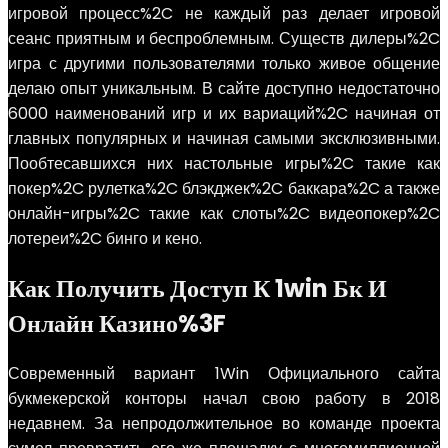
игровой процесс%2C не каждый раз делает игровой
сеанс приятным и беспроблемным. Существ дилеры%2C
игра с другими пользователями только живое общение
делаю опыт уникальным. В сайте доступно недостаточно
6000 наименований игр и их вариаций%2C начиная от
главных популярных и начиная самыми эксклюзивными.
Пообтесавшихся них настольные игры%2C такие как
покер%2C рулетка%2C блэкджек%2C баккара%2C а также
онлайн-игры%2C такие как слоты%2C видеопокер%2C
лотереи%2C бинго и кено.
Как Получить Доступ К 1win Бк И
Онлайн Казино%3F
Современный вариант 1Win Официального сайта
букмекерской конторы начал свою работу в 2018
недавнем. За непродолжительное во команде проекта