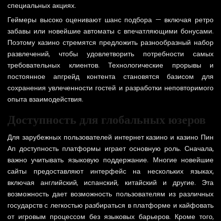
специальных акциях.
Геймеры высоко оценивают шанс подбора — включая ретро
забавы или новейшие автоматы с впечатляющими бонусами.
Поэтому казино стремятся предложить разнообразный набор
развлечений, чтобы удовлетворить потребности самых
требовательных клиентов. Технологические прорывы и
постоянное апгрейд контента становятся базисом для
сохранения увлеченности гостей и разработки неповторимого
опыта взаимодействия.
Доступность для глобальных юзеров
Для зарубежных пользователей интернет казино и казино Пин
Ап доступность платформы играет основную роль. Сначала,
важно учитывать языковую поддержание. Многие новейшие
сайты предоставляют интерфейс на нескольких языках,
включая английский, испанский, китайский и другие. Эта
возможность дает возможность пользователям из различных
государств с легкостью разбираться в платформе и кайфовать
от игровым процессом без языковых барьеров. Кроме того,