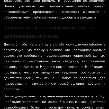
также включают свои пределы и требования по вейджеру.
Важно учитывать, что внимательное анализ правил
поспособствует предотвратить негативных моментов и
обеспечить геймплей максимально удобным и выгодным.
Анкета учета: что необходимо учесть
начинающим игрокам
Для того чтобы начать игру в онлайн казино, нужно оформить
регистрационную форму. Основное, что необходимо брать в
расчет, это требование предоставления корректной данных.
Как правило необходимы такие сведения, как фамилия,
фамильное имя, email-адрес и номер телефона. Необходимо
проверить, что все введенные сведения соотносятся с
действительности, так как они могут понадобиться для
подтверждения личности или возобновления доступа к
профилю.
Последующий этап — создание надежного ключа доступа. Код
необходим составлять не менее 8 знаков и иметь в составе
разнообразные буквы по регистру, числа и особые знаки.