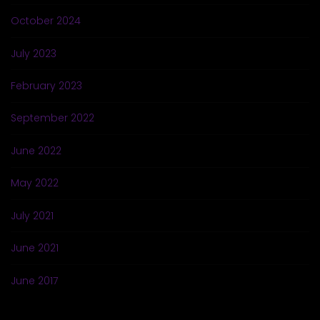
October 2024
July 2023
February 2023
September 2022
June 2022
May 2022
July 2021
June 2021
June 2017