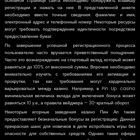
основной странице сайта необходимо обнаружить клавишу
регистрации и нажать на нее. В представленной анкете
необходимо ввести точные сведения: фамилию и имя,
электронный адрес и телефонный номер. Некоторые ресурсы
могут требовать подтверждение идентичности посредством
предоставление бумаг.
По завершении успешной регистрационного процесса
пользователю часто вручается приветственный поощрение.
Часто это вознаграждение на стартовый вклад, который может
равняться до 100% от внесенной суммы. Впрочем необходимо
внимательно изучить с требованиями его активации и
прокрутки, так как требования могут кардинально
варьироваться между казино. Например, в Pin Up casino
минимальная величина вклада для включения бонуса может
равняться 10 у.е., а правила вейджера — 30-кратный оборот.
Некоторые игорные заведения казино Пин Ап также
предоставляют безначальные бонусы за регистрацию. Данная
прекрасная шанс для новичков в деле испробовать игры без
опасности для собственных средств. Однако такие оферы