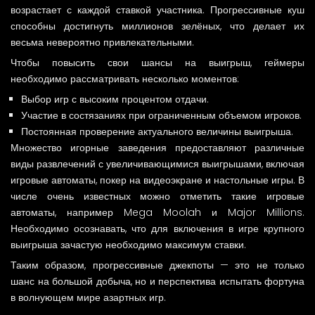
возрастает с каждой ставкой участника. Прогрессивные куш
способны достигнуть миллионов зелёных, что делает их
весьма невероятно привлекательными.
Чтобы повысить свои шансы на выигрыш, геймеры
необходимо рассматривать несколько моментов:
Выбор игр с высоким процентом отдачи.
Участие в состязаниях при ограниченным объемом игроков.
Постоянная проверение актуального величины выигрыша.
Множество игорные заведения предоставляют различные
виды развлечений с увеличивающимися выигрышами, включая
игровые автоматы, покер на видеоэкране и настольные игры. В
числе очень известных можно отметить такие игровые
автоматы, например Mega Moolah и Major Millions.
Необходимо осознавать, что для включения в игре крупного
выигрыша зачастую необходимо максимум ставки.
Таким образом, прогрессивные джекпоты — это не только
шанс на большой добыча, но и перспектива испытать фортуна
в волнующем мире азартных игр.