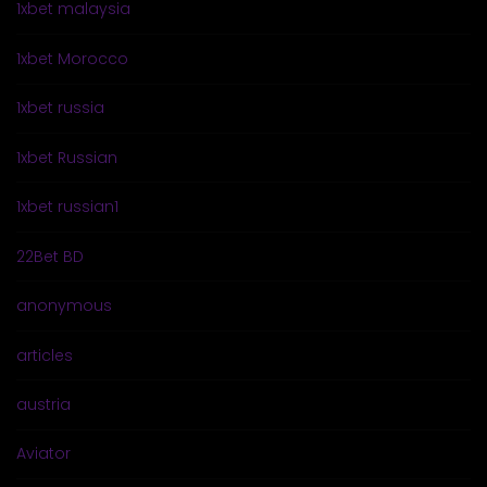
1xbet malaysia
1xbet Morocco
1xbet russia
1xbet Russian
1xbet russian1
22Bet BD
anonymous
articles
austria
Aviator