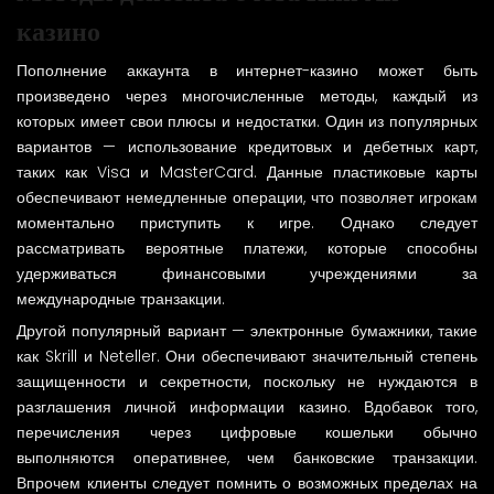
казино
Пополнение аккаунта в интернет-казино может быть
произведено через многочисленные методы, каждый из
которых имеет свои плюсы и недостатки. Один из популярных
вариантов — использование кредитовых и дебетных карт,
таких как Visa и MasterCard. Данные пластиковые карты
обеспечивают немедленные операции, что позволяет игрокам
моментально приступить к игре. Однако следует
рассматривать вероятные платежи, которые способны
удерживаться финансовыми учреждениями за
международные транзакции.
Другой популярный вариант — электронные бумажники, такие
как Skrill и Neteller. Они обеспечивают значительный степень
защищенности и секретности, поскольку не нуждаются в
разглашения личной информации казино. Вдобавок того,
перечисления через цифровые кошельки обычно
выполняются оперативнее, чем банковские транзакции.
Впрочем клиенты следует помнить о возможных пределах на