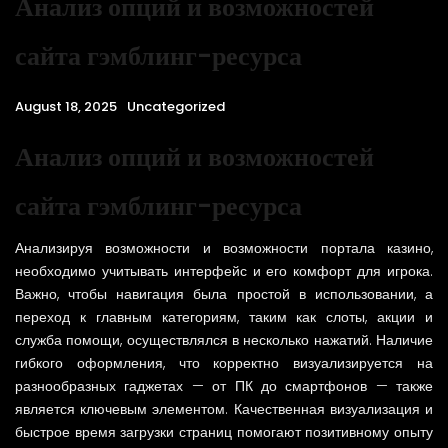
Анализ опций и возможностей
сайта гэмблинг-ресурса
August 18, 2025
Uncategorized
Анализ опций и возможностей
сайта гэмблинг-ресурса
Анализируя возможности и возможности портала казино,
необходимо учитывать интерфейс и его комфорт для игрока.
Важно, чтобы навигация была простой в использовании, а
переход к главным категориям, таким как слоты, акции и
служба помощи, осуществлялся в несколько нажатий. Наличие
гибкого оформления, что корректно визуализируется на
разнообразных гаджетах — от ПК до смартфонов — также
является ключевым элементом. Качественная визуализация и
быстрое время загрузки страниц помогают позитивному опыту