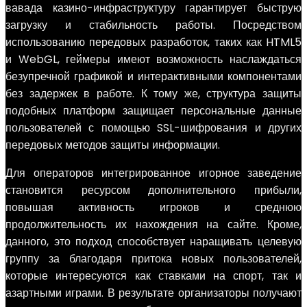
вавада казино-инфраструктуру гарантирует быструю
загрузку и стабильность работы. Посредством
использованию передовых разработок, таких как HTML5
и WebGL, геймеры имеют возможность наслаждаться
безупречной графикой и интерактивными компонентами
без задержек в работе. К тому же, структура защиты
подобных платформ защищает персональные данные
пользователей с помощью SSL-шифрования и других
передовых методов защиты информации.
Для операторов интегрированное игорное заведение
становится ресурсом дополнительного прибыли,
повышая активность игроков и среднюю
продолжительность их нахождения на сайте. Кроме,
данного, это подход способствует наращивать целевую
группу за благодаря притока новых пользователей,
которые интересуются как ставками на спорт, так и
азартными играми. В результате организаторы получают