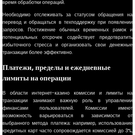
время обработки операций.
Необходимо отслеживать за статусом обращения на
перевод и обращаться в техподдержку при появлении
запросов. Постижение обычных временных рамок и
потенциальных отсрочек содействует предотвратить
избыточного стресса и организовать свои денежные
транзакции более эффективно.
Платежи, пределы и ежедневные
лимиты на операции
В области интернет-казино комиссии и лимиты на
транзакции занимают важную роль в управлении
финансами пользователей. Комиссии имеют
возможность варьироваться в зависимости от
выбранного метода платежа: например, использование
кредитных карт часто сопровождается комиссией до 3%,