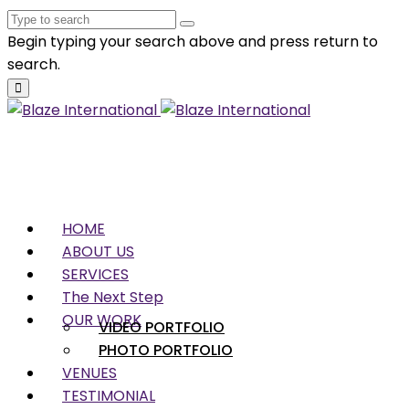
Begin typing your search above and press return to
search.
HOME
ABOUT US
SERVICES
The Next Step
OUR WORK
VIDEO PORTFOLIO
PHOTO PORTFOLIO
VENUES
TESTIMONIAL