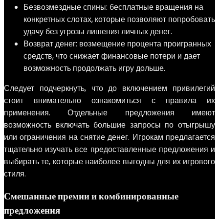
Безвозмездные спины: бесплатные вращения на
конкретных слотах, которые позволяют попробовать
удачу без угрозы лишения личных денег.
Возврат денег: возмещение процента проигранных
средств, что снижает финансовые потери и дает
возможность продолжать игру дольше.
Следует подчеркнуть, что до включением привилегий
стоит внимательно ознакомиться с правила их
применения. Отдельные предложения имеют
возможность включать большие запросы по отыгрышу
или ограничения на снятие денег. Игрокам предлагается
тщательно изучать все предоставленные предложения и
выбирать те, которые наиболее выгодны для их игрового
стиля.
Смешанные премии и комбинированные
предложения