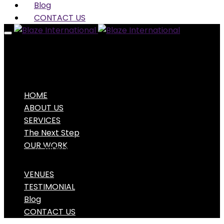
Blog
CONTACT US
HOME
ABOUT US
SERVICES
The Next Step
OUR WORK
VIDEO PORTFOLIO
PHOTO PORTFOLIO
VENUES
TESTIMONIAL
Blog
CONTACT US