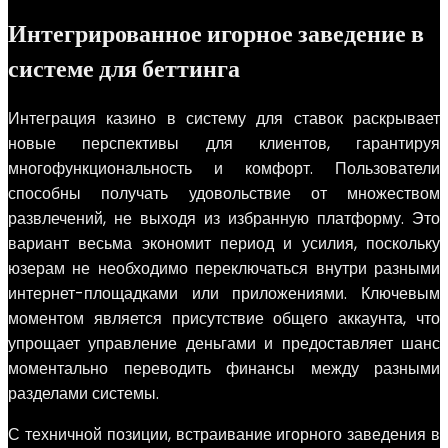
Интегрированное игорное заведение в
системе для беттинга
Интеграция казино в систему для ставок раскрывает
новые перспективы для клиентов, гарантируя
многофункциональность и комфорт. Пользователи
способны получать удовольствие от множеством
развлечений, не выходя из избранную платформу. Это
вариант весьма экономит период и усилия, поскольку
юзерам не необходимо переключаться внутри разными
интернет-площадками или приложениями. Ключевым
моментом является присутствие общего аккаунта, что
упрощает управление деньгами и предоставляет шанс
моментально переводить финансы между разными
разделами системы.
С техничной позиции, встраивание игорного заведения в