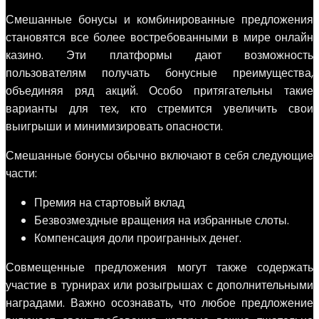
Смешанные бонусы и комбинированные предложения
становятся все более востребованными в мире онлайн
казино. Эти платформы дают возможность
пользователям получать бонусные преимущества,
объединяя ряд акций. Особо притягательны такие
варианты для тех, кто стремится увеличить свои
выигрыши и минимизировать опасности.
Смешанные бонусы обычно включают в себя следующие
части:
Премия на стартовый вклад
Безвозмездные вращения на избранные слоты.
Компенсация доли проигранных денег.
Совмещенные предложения могут также содержать
участие в турнирах или розыгрышах с дополнительными
наградами. Важно осознавать, что любое предложение