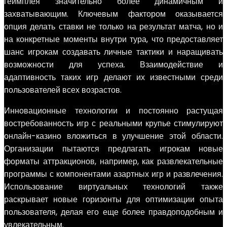
геймплея значительно более динамичным и
захватывающим. Ключевым фактором оказывается
опция делать ставки не только на результат матча, но и
на конкретные моменты внутри тура, что предоставляет
шанс игрокам создавать личные тактики и наращивать
возможности для успеха. Взаимодействие и
адаптивность таких игр делают их известными среди
пользователей всех возрастов.
Инновационные технологии и постоянно растущая
востребованность игр с реальными крупье стимулируют
онлайн-казино вложиться в улучшение этой области.
Организации пытаются предлагать игрокам новые
форматы аттракционов, например, как развлекательные
программы с компонентами азартных игр и развлечения.
Использование виртуальных технологий также
раскрывает новые горизонты для оптимизации опыта
пользователя, делая его еще более правдоподобным и
увлекательным.