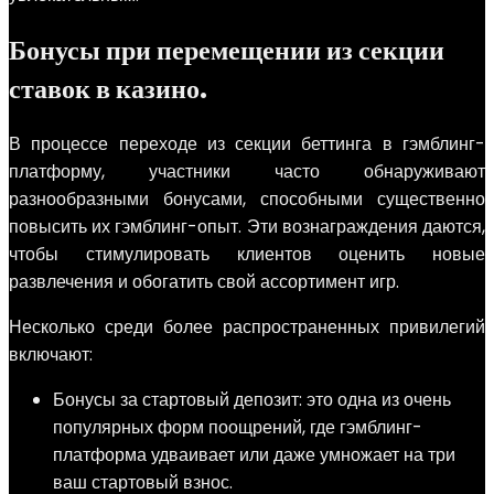
Бонусы при перемещении из секции
ставок в казино.
В процессе переходе из секции беттинга в гэмблинг-
платформу, участники часто обнаруживают
разнообразными бонусами, способными существенно
повысить их гэмблинг-опыт. Эти вознаграждения даются,
чтобы стимулировать клиентов оценить новые
развлечения и обогатить свой ассортимент игр.
Несколько среди более распространенных привилегий
включают:
Бонусы за стартовый депозит: это одна из очень
популярных форм поощрений, где гэмблинг-
платформа удваивает или даже умножает на три
ваш стартовый взнос.