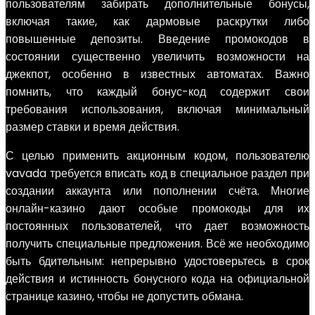
пользователям забирать дополнительные бонусы,
включая такие, как дармовые раскрутки либо
повышенные депозиты. Введение промокодов в
состоянии существенно увеличить возможности на
джекпот, особенно в известных автоматах. Важно
помнить, что каждый бонус-код содержит свои
требования использования, включая минимальный
размер ставки и время действия.
С целью применить акционным кодом, пользователю
vavada требуется вписать код в специальное раздел при
создании аккаунта или пополнении счёта. Многие
онлайн-казино дают особые промокоды для их
постоянных пользователей, что дает возможность
получить специальные предложения. Всё же необходимо
быть бдительным: непрерывно удостоверьтесь в срок
действия и истинность бонусного кода на официальной
странице казино, чтобы не допустить обмана.