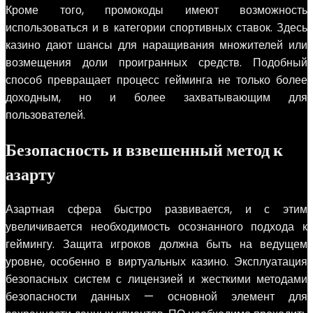
Кроме того, промокоды имеют возможность
использоваться и в категории спортивных ставок. Здесь
казино дают шансы для наращивания множителей или
возмещения доли проигранных средств. Подобный
способ превращает процесс гейминга не только более
доходным, но и более захватывающим для
пользователей.
Безопасность и взвешенный метод к
азарту
Азартная сфера быстро развивается, и с этим
увеличивается необходимость осознанного подхода к
геймингу. Защита игроков должна быть на ведущем
уровне, особенно в виртуальных казино. Эксплуатация
безопасных систем с лицензией и жесткими методами
безопасности данных — основной элемент для