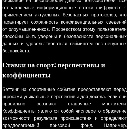
внимание на безопасности данных пользователей. Все
отправляемые информационные потоки шифруются с
применением актуальных безопасных протоколов, что
гарантирует сохранность конфиденциальных сведений
от злоумышленников. Посредством этому пользователи
способны быть уверены в безопасности персональных
данных и удовольствоваться геймингом без ненужных
беспокойств.
Ставки на спорт: перспективы и
коэффициенты
Беттинг на спортивные события предоставляют перед
игроками уникальные перспективы для дохода, если они
правильно осознают ставочные множители.
Коэффициенты являются собой числовое отображение
возможности результата происшествия и определяют
предполагаемый призовой фонд. Например,