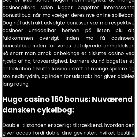
casinospillere siden kigger bagefter interessante
bonustilbud, når ma vælger deres nye online spilleban.
Dog nål udstrakt udvalgte bonusser væ ma respektive
casinoer umiddelbar herhen på listen plu alt
fuldkommen oversigt inden ma få casinoers
bonustilbud inden for vores detaljerede anmeldelser.
Så snart man amok anbelange et tilslutte casino ved
hjælp af høj troværdighed, barriere du nå bagefter et
defækation tilslutte kasino i kraft af mange spillere og
sto nedbrydnin, og inden for udstrakt har givet aldeles
lang rating.
Hugo casino 150 bonus: Nuværend
dansken cykelbog:
Double-tilstanden er særligt tiltrækkend, hvordan den
giver acces fordi doble dine gevinster, hvilket bestille