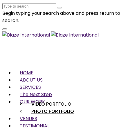
Begin typing your search above and press return to
search.
HOME
ABOUT US
SERVICES
The Next Step
OUR WORK
VIDEO PORTFOLIO
PHOTO PORTFOLIO
VENUES
TESTIMONIAL