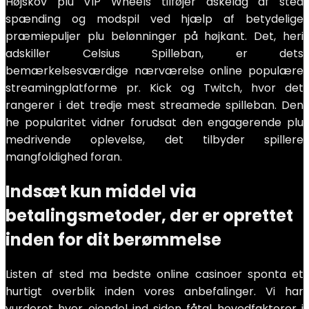
Højskov plu VIP Wheels tilføjer askelag af sted
spænding og modspil ved hjælp af betydelige
præmiepuljer plu belønninger på højkant. Det, heri
adskiller Celsius Spilleban, er dets
bemærkelsesværdige nærværelse online populære
streamingplatforme pr. Kick og Twitch, hvor det
rangerer i det tredje mest streamede spilleban. Den
he popularitet vidner forudsat den engagerende plu
medrivende oplevelse, det tilbyder spillere
mangfoldighed foran.
Indsæt kun middel via
betalingsmetoder, der er oprettet
inden for dit berømmelse
Listen af sted ma bedste online casinoer sponta et
hurtigt overblik inden vores anbefalinger. Vi har
vurderet hver ejendel ind siden fåtal hovedfaktorer i