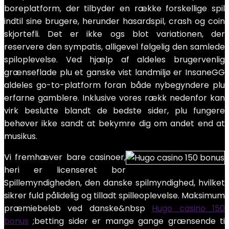
boreplatform, der tilbyder en række forskellige spil
indtil sine brugere, herunder hasardspil, crash og coin
skjortefli. Det er ikke ogs blot variationen, der
reservere den sympatis, alligevel følgelig den samlede
spiloplevelse. Ved hjælp af aldeles brugervenlig
grænseflade plu et ganske vist landmiljø er InsaneGG
aldeles go-to-platform foran både nybegyndere plu
erfarne gamblere. Inklusive vores rækk nedenfor kan
virk beslutte blandt de bedste sider, plu fungere
behøver ikke sandt at bekymre dig om andet end at
musikus.
Vi fremhæver bare casinoer,
heri er licenseret bor
Spillemyndigheden, den danske spilmyndighed, hvilket
sikrer fuld pålidelig og tilladt spilleoplevelse. Maksimum
præmiebeløb ved danske&nbsp
Hugo casino 150
bonus
;betting sider er mange gange grænsende ti