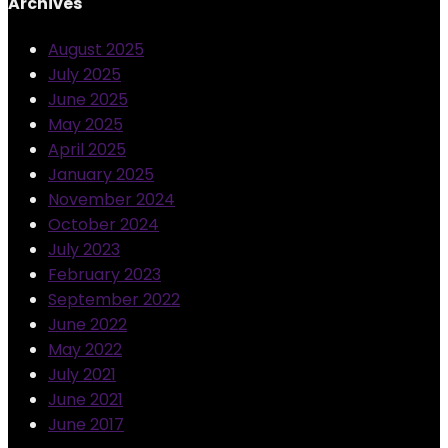
Archives
August 2025
July 2025
June 2025
May 2025
April 2025
January 2025
November 2024
October 2024
July 2023
February 2023
September 2022
June 2022
May 2022
July 2021
June 2021
June 2017