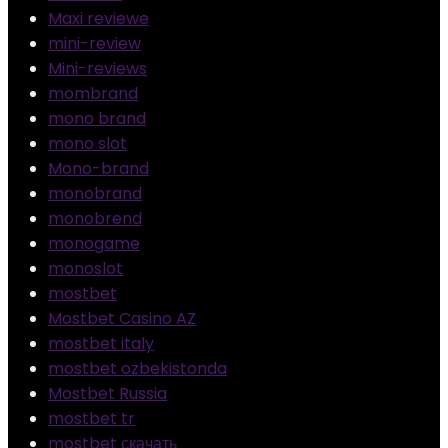
Maxi reviewe
mini-review
Mini-reviews
mombrand
mono brand
mono slot
Mono-brand
monobrand
monobrend
monogame
monoslot
mostbet
Mostbet Casino AZ
mostbet italy
mostbet ozbekistonda
Mostbet Russia
mostbet tr
mostbet скачать