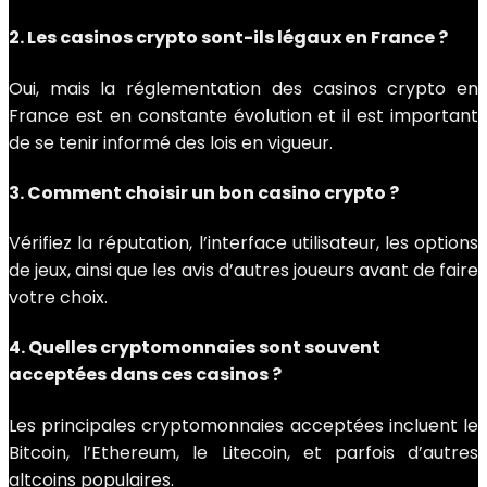
2. Les casinos crypto sont-ils légaux en France ?
Oui, mais la réglementation des casinos crypto en
France est en constante évolution et il est important
de se tenir informé des lois en vigueur.
3. Comment choisir un bon casino crypto ?
Vérifiez la réputation, l’interface utilisateur, les options
de jeux, ainsi que les avis d’autres joueurs avant de faire
votre choix.
4. Quelles cryptomonnaies sont souvent
acceptées dans ces casinos ?
Les principales cryptomonnaies acceptées incluent le
Bitcoin, l’Ethereum, le Litecoin, et parfois d’autres
altcoins populaires.