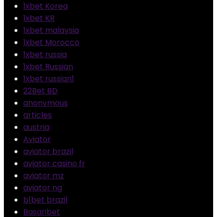
1xbet Korea
1xbet KR
1xbet malaysia
1xbet Morocco
1xbet russia
1xbet Russian
1xbet russian1
22Bet BD
anonymous
articles
austria
Aviator
aviator brazil
aviator casino fr
aviator mz
aviator ng
b1bet brazil
Basaribet