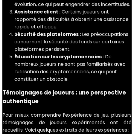
évolution, ce qui peut engendrer des incertitudes.
Assistance client :
Certains joueurs ont
rapporté des difficultés à obtenir une assistance
rapide et efficace.
Sécurité des plateformes :
Les préoccupations
concernant la sécurité des fonds sur certaines
plateformes persistent.
Éducation sur les cryptomonnaies :
De
nombreux joueurs ne sont pas familiarisés avec
l’utilisation des cryptomonnaies, ce qui peut
constituer un obstacle.
Témoignages de joueurs : une perspective
authentique
Pour mieux comprendre l’expérience de jeu, plusieurs
témoignages de joueurs expérimentés ont été
recueillis. Voici quelques extraits de leurs expériences :