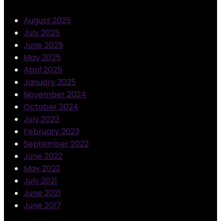
August 2025
July 2025
June 2025
May 2025
April 2025
January 2025
November 2024
October 2024
July 2023
February 2023
September 2022
June 2022
May 2022
July 2021
June 2021
June 2017