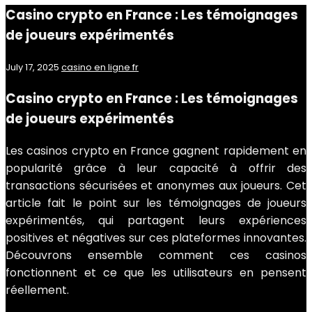
Casino crypto en France : Les témoignages
de joueurs expérimentés
July 17, 2025
casino en ligne fr
Casino crypto en France : Les témoignages
de joueurs expérimentés
Les casinos crypto en France gagnent rapidement en
popularité grâce à leur capacité à offrir des
transactions sécurisées et anonymes aux joueurs. Cet
article fait le point sur les témoignages de joueurs
expérimentés, qui partagent leurs expériences
positives et négatives sur ces plateformes innovantes.
Découvrons ensemble comment ces casinos
fonctionnent et ce que les utilisateurs en pensent
réellement.