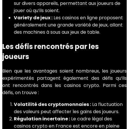
sur divers appareils, permettant aux joueurs de
jouer où qu’ils soient.
Variety de jeux :
Les casinos en ligne proposent
généralement une grande variété de jeux, allant
des machines à sous aux jeux de table.
Les défis rencontrés par les
joueurs
Bien que les avantages soient nombreux, les joueurs
expérimentés partagent également des défis qu’ils
ont rencontrés dans les casinos crypto. Parmi ces
défis, on trouve :
Volatilité des cryptomonnaies :
La fluctuation
des valeurs peut affecter les gains des joueurs.
Régulation incertaine :
Le cadre légal des
casinos crypto en France est encore en pleine