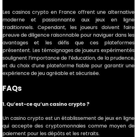
Les casinos crypto en France offrent une alternative
moderne et passionnante aux jeux en ligne
traditionnels. Cependant, les joueurs doivent faire
preuve de diligence raisonnable pour naviguer dans les
avantages et les défis que ces plateformes
présentent. Les témoignages de joueurs expérimentés
soulignent l’importance de l’éducation, de la prudence,
et du choix d’une plateforme fiable pour garantir une
expérience de jeu agréable et sécurisée.
FAQs
1. Qu’est-ce qu’un casino crypto ?
Un casino crypto est un établissement de jeux en ligne
qui accepte des cryptomonnaies comme moyen de
paiement pour les dépôts et les retraits.