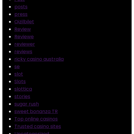
posts
press
Qizilbilet
Review
Reviewe
reviewer
reviews
ricky casino australia
se
slot
Slots
slottica
stories
sugar rush
sweet bonanza TR
Top online casinos
Trusted casino sites
Uncategorized