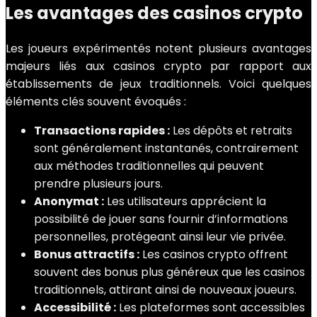
Les avantages des casinos crypto
Les joueurs expérimentés notent plusieurs avantages
majeurs liés aux casinos crypto par rapport aux
établissements de jeux traditionnels. Voici quelques
éléments clés souvent évoqués :
Transactions rapides :
Les dépôts et retraits
sont généralement instantanés, contrairement
aux méthodes traditionnelles qui peuvent
prendre plusieurs jours.
Anonymat :
Les utilisateurs apprécient la
possibilité de jouer sans fournir d’informations
personnelles, protégeant ainsi leur vie privée.
Bonus attractifs :
Les casinos crypto offrent
souvent des bonus plus généreux que les casinos
traditionnels, attirant ainsi de nouveaux joueurs.
Accessibilité :
Les plateformes sont accessibles