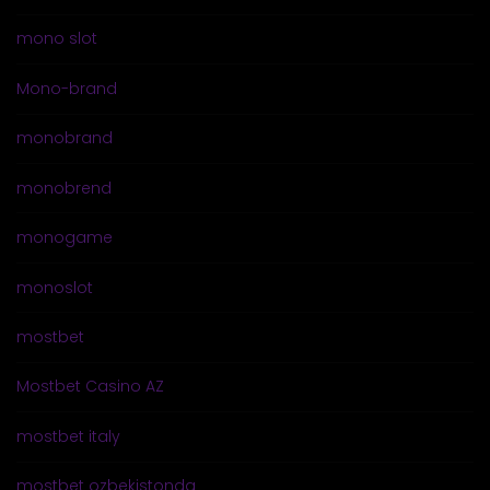
mono slot
Mono-brand
monobrand
monobrend
monogame
monoslot
mostbet
Mostbet Casino AZ
mostbet italy
mostbet ozbekistonda