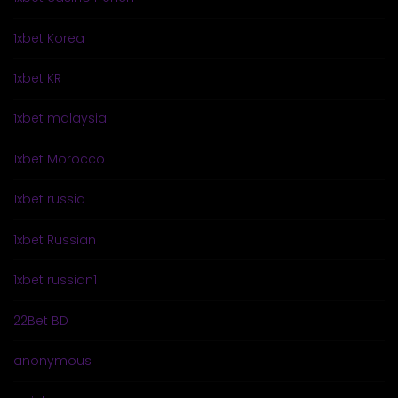
1xbet Korea
1xbet KR
1xbet malaysia
1xbet Morocco
1xbet russia
1xbet Russian
1xbet russian1
22Bet BD
anonymous