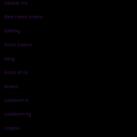
bbrbet mx
Best rated casino
betting
bizzo casino
blog
book of ra
Brand
casibom tr
casibom-tg
casino