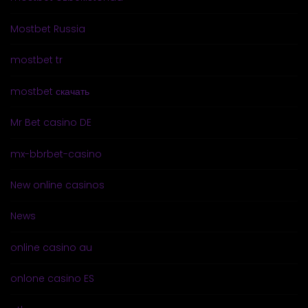
Mostbet Russia
mostbet tr
mostbet скачать
Mr Bet casino DE
mx-bbrbet-casino
New online casinos
News
online casino au
onlone casino ES