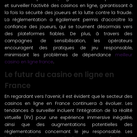
et surveiller l’activité des casinos en ligne, garantissant à
la fois la sécurité des joueurs et la lutte contre la fraude.
La réglementation a également permis d’accroître la
confiance des joueurs, qui se tournent désormais vers
des plateformes fiables. De plus, à travers des
campagnes de sensibilisation, les opérateurs
encouragent des pratiques de jeu responsable,
minimisant les problèmes de dépendance
meilleur
casino en ligne france
.
Le futur du casino en ligne en
France
En regardant vers l’avenir, il est évident que le secteur des
casinos en ligne en France continuera à évoluer. Les
tendances à surveiller incluent l’intégration de la réalité
virtuelle (RV) pour une expérience immersive inégalée,
ainsi que des augmentations potentielles des
réglementations concernant le jeu responsable. Les