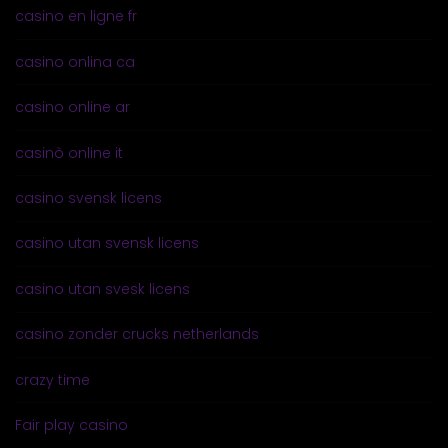
casino en ligne fr
casino onlina ca
casino online ar
casinò online it
casino svensk licens
casino utan svensk licens
casino utan svesk licens
casino zonder crucks netherlands
crazy time
Fair play casino