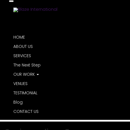
Begin typing your search above and press
return to search.
HOME
ABOUT US
SERVICES
HOME
The Next Step
ABOUT US
OUR WORK
SERVICES
The Next Step
VENUES
OUR WORK
TESTIMONIAL
VENUES
Blog
TESTIMONIAL
Blog
CONTACT US
CONTACT US