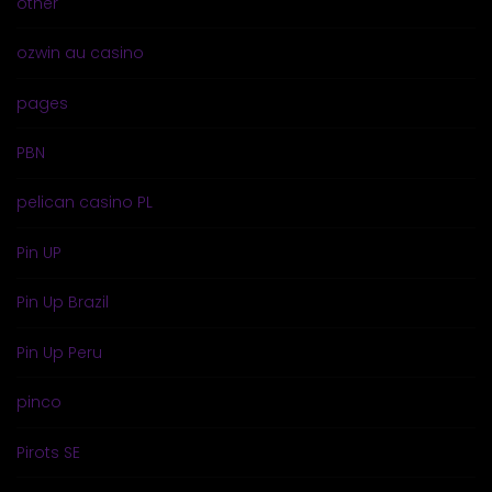
other
ozwin au casino
pages
PBN
pelican casino PL
Pin UP
Pin Up Brazil
Pin Up Peru
pinco
Pirots SE