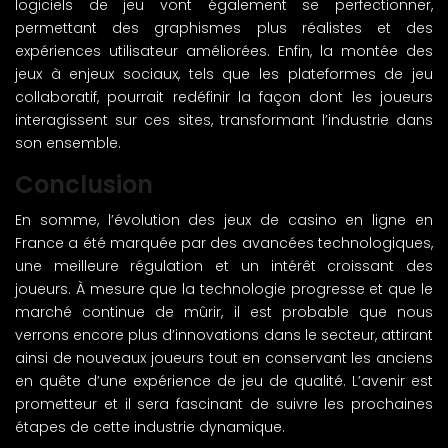
logiciels de jeu vont également se perfectionner,
permettant des graphismes plus réalistes et des
expériences utilisateur améliorées. Enfin, la montée des
jeux à enjeux sociaux, tels que les plateformes de jeu
collaboratif, pourrait redéfinir la façon dont les joueurs
interagissent sur ces sites, transformant l’industrie dans
son ensemble.
Conclusion
En somme, l’évolution des jeux de casino en ligne en
France a été marquée par des avancées technologiques,
une meilleure régulation et un intérêt croissant des
joueurs. À mesure que la technologie progresse et que le
marché continue de mûrir, il est probable que nous
verrons encore plus d’innovations dans le secteur, attirant
ainsi de nouveaux joueurs tout en conservant les anciens
en quête d’une expérience de jeu de qualité. L’avenir est
prometteur et il sera fascinant de suivre les prochaines
étapes de cette industrie dynamique.