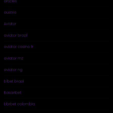
articles
austria
Aviator
aviator brazil
aviator casino fr
aviator mz
aviator ng
b1bet brazil
Basaribet
bbrbet colombia