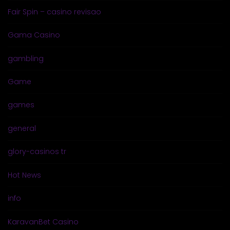
Fair Spin – casino revisao
Gama Casino
gambling
Game
games
general
glory-casinos tr
Hot News
info
KaravanBet Casino