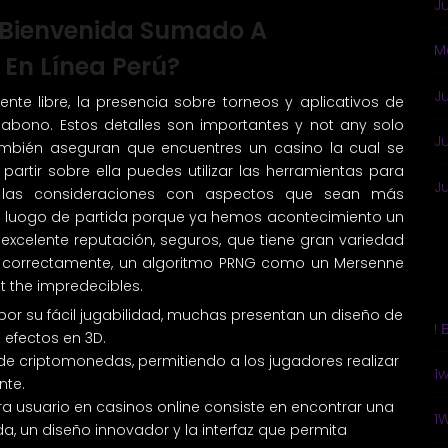
J
 Bienvenida Sumado A
M
 En Línea Perú?
Ju
e libre, la presencia sobre torneos y aplicativos de
 abono. Estos detalles son importantes y not any solo
J
también aseguran que encuentres un casino la cual se
artir sobre ella puedes utilizar las herramientas para
J
n las consideraciones con aspectos que sean más
uen luogo de partida porque ya hemos acontecimiento un
 excelente reputación, seguros, que tiene gran variedad
C
a correctamente, un algoritmo PRNG como un Mersenne
t the impredecibles.
 por su fácil jugabilidad, muchas presentan un diseño de
! 
 efectos en 3D.
e criptomonedas, permitiendo a los jugadores realizar
1
nte.
ra usuario en casinos online consiste en encontrar una
1
 un diseño innovador y la interfaz que permita