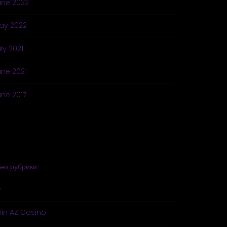
une 2022
ay 2022
ly 2021
une 2021
une 2017
ATEGORIES
Без рубрики
w
Win AZ Casino