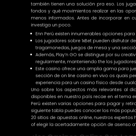
también tienen una solución pra eso. Los jug
fondos y qué movimientos realizar en las opo
menos informados. Antes de incorporar en cua
investiga un poco.
Enn Perú existen innumerables opciones para p
Los jugadores sobre 1xBet pueden disfrutar d
tragamonedas, juegos de mesa y una sección
Además, Play’n GO se distingue por su creat
regularmente, manteniendo the los jugadores
Este casino ofrece una amplia gama para ju
sección de on line casino en vivo os quais pe
experiencia para un casino físico desde cual
Uno sobre los aspectos más relevantes al dia
disponibles en nuestro país recae en el tema en
Perú existen varias opciones para pagar y retir
siguiente tabla puedes conocer los más popula
20 sitios de apuestas online, nuestros expertos
of elegir la acertadamente opción de asenso a”