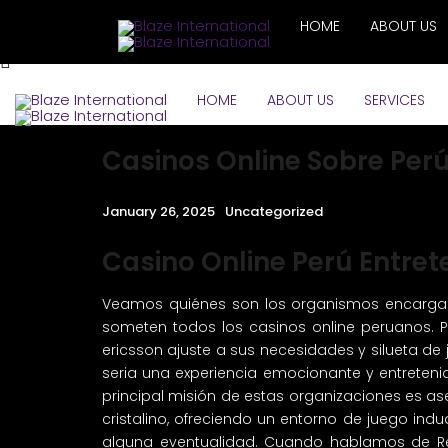
HOME
ABOUT US
Begin typing your se
HOME
ABOUT US
SERVICES
Casinos Online Sobre Perú
January 26, 2025
Uncategorized
Casino Online Perú Entret
Veamos quiénes son los organismos encargados
someten todos los casinos online peruanos. 
ericsson ajuste a sus necesidades y silueta de
seria una experiencia emocionante y entreteni
principal misión de estas organizaciones es as
cristalino, ofreciendo un entorno de juego ind
alguna eventualidad. Cuando hablamos de Ret