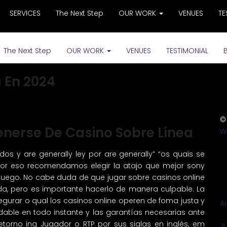
SERVICES
The Next Step
OUR WORK
VENUES
TE
arch above and press return to search.
The Next Step
OUR WORK
VENUES
TESTIMONIAL
 En 2024
©
enerse De Casino Sobre Línea
W
 y are generally ley por are generally” “os quais se
Por eso recomendamos elegir la atajo que mejor sony
A
 juego. No cabe duda de que jugar sobre casinos online
da, pero es importante hacerlo de manera culpable. La
egurar o qual los casinos online operen de foma justa y
A
udable en todo instante y las garantías necesarias ante
orno ing Jugador o RTP por sus siglas en inglés, em
J