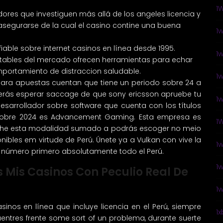
1W
res que investiguen más allá de los angeles licencia y
egurarse de la cual el casino contine una buena
1w
fiable sobre internet casinos en línea desde 1995.
1
etables del mercado ofrecen herramientas para echar
portamiento de distraccion saludable.
1w
 para apuestas cuentan que tiene un periodo sobre 24 a
eberás esperar saccage de que sony ericsson apruebe tu
1w
l desarrollador sobre software que cuenta con los títulos
 sobre 2024 es Advancement Gaming. Esta empresa es
1W
to the esta modalidad sumado a podrás escoger no meio
bles em virtude de Perú. Únete ya a Vulkan con vive la
1w
ea número primero absolutamente todo el Perú.
1
Mis Casinos Con Peculio Real De
1
inos en línea que incluye licencia en el Perú, siempre
1x
entres frente some sort of un problema, durante suerte