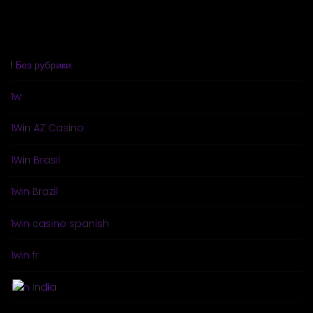
CATEGORIES
! Без рубрики
1w
1Win AZ Casino
1Win Brasil
1win Brazil
1win casino spanish
1win fr
1win India