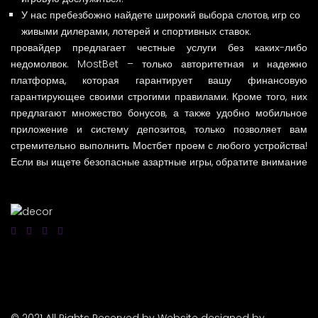
У нас пребезбожно найдете широкий выбора слотов, игр со
живыми дилерами, лотерей и спортивных ставок.
провайдер предлагает честные услуги без каких-либо
недомолвок. MostBet – только авторитетная и надежно
платформа, которая гарантирует вашу финансовую
гарантирующее своими строгими правилами. Кроме того, них
предлагают множество бонусов, а также удобно мобильное
приложение и систему депозитов, только позволяет вам
стремительно выполнить Мостбет проем с любого устройства!
Если вы ищете безопасные азартные игры, обратите внимание