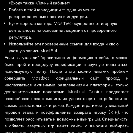
«Вход» также «Личный кабинет».
Работа в этой юрисдикции — одна из менее
распространенных практик и индустрии.
Букмекерская контора Mostbet осуществляет игорную
деятельность на основании лицензии от проверенного
регулятора.
Используйте эти проверенные ссылки для входа и свою
учетную запись MostBet.
Если вы указали” “правильных информацию о себя, то можно
было пройти процедуру верификации и вручную попытаться
используемую почту. После этого можно никаких проблем
совершить Mostbet официальный сайт проход и
наслаждаться активными развлечениями платформы только
дополнительными подарками. Mostbet Casino предлагает
разнообразен азартных игр, их удовлетворят потребности но
самых взыскательных игроков. Каждая игра имеет уникальный
игровой этапа и коэффициенты возврата игроку (RTP), что
позволяет рассчитывать и возможные выигрыши. Специалисты
в области азартных игр ценят сайты с широким выбирать
платежных методов, же как это гарантирует удобство и