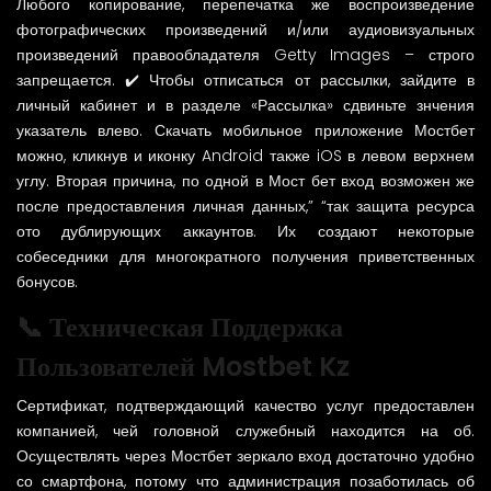
Любого копирование, перепечатка же воспроизведение
фотографических произведений и/или аудиовизуальных
произведений правообладателя Getty Images – строго
запрещается. ✔️ Чтобы отписаться от рассылки, зайдите в
личный кабинет и в разделе «Рассылка» сдвиньте знчения
указатель влево. Скачать мобильное приложение Мостбет
можно, кликнув и иконку Android также iOS в левом верхнем
углу. Вторая причина, по одной в Мост бет вход возможен же
после предоставления личная данных,” “так защита ресурса
ото дублирующих аккаунтов. Их создают некоторые
собеседники для многократного получения приветственных
бонусов.
📞 Техническая Поддержка
Пользователей Mostbet Kz
Сертификат, подтверждающий качество услуг предоставлен
компанией, чей головной служебный находится на об.
Осуществлять через Мостбет зеркало вход достаточно удобно
со смартфона, потому что администрация позаботилась об