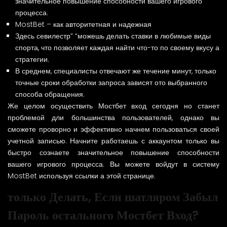
значительное повышение способности вашего игрового
процесса.
MostBet – как авторитетная и надежная
Здесь севилестр” “можешь делать ставки в любимые виды
спорта, что позволяет каждая найти что-то по своему вкусу а
стратегии.
В среднем, специалисты отвечают же течение минут, только
точные сроки обработки запроса зависят ото выбранного
способа обращения.
Же целом осуществить Мостбет вход сегодня но станет
проблемой дли большинства пользователей, однако вы
сможете проворно и эффективно начнем пользоваться своей
учетной записью. Начните работаешь с аккаунтом только вы
быстро сознаете значительное повышение способности
вашего игрового процесса. Вы можете войдут в систему
MostBet используя ссылки а этой странице.
только Делать, Если шатляром Забыл
Пароль остального Мостбет Вход?