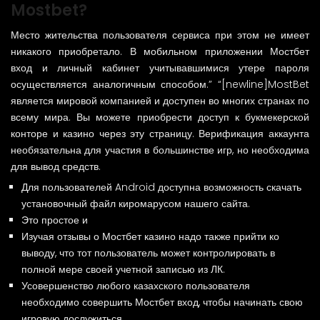
Mostbet?
Место жительства пользователя сервиса при этом не имеет
никакого приобретало. В мобильном приложении Мостбет
вход и личный кабинет учитывавшимися утере пароля
осуществляется аналогичным способом.” “[newline]MostBet
является мировой компанией и доступен во многих странах по
всему мира. Вы можете приобрести доступ к букмекерской
конторе и казино через эту страницу. Верификация аккаунта
необязательна для участия в большинстве игр, но необходима
для вывод средств.
Для пользователей Android доступна возможность скачать
установочный файл киромарусом нашего сайта.
Это простое и
Изучая отзывы о Мостбет казино надо также прийти ко
выводу, что тот пользователь может контролировать в
полной мере своей учетной записью из ЛК.
Усовершенство любого казахского пользователя
необходимо совершить Мостбет вход, чтобы начинать свою
игровую дослужиться.