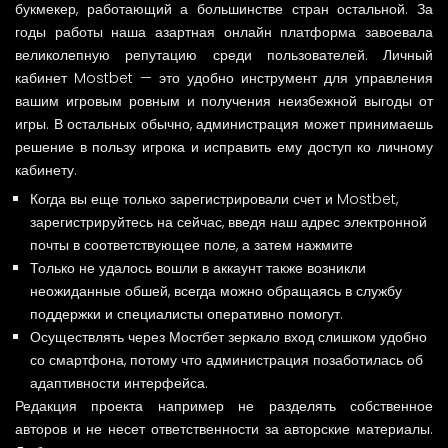
букмекер, работающий а большинстве стран остальной. За
годы работы наша азартная онлайн платформа завоевала
великолепную репутацию среди пользователей. Личный
кабинет Mostbet — это удобно инструмент для управления
вашим игровым ровным и получения неизбежной выгоды от
игры. В остальных обычно, администрация может принимаешь
решение в пользу игрока и исправить ему доступ ко личному
кабинету.
Когда вы еще только зарегистрировали счет и Mostbet,
зарегистрируйтесь на сейчас, введя наш адрес электронной
почты в соответствующее поле, а затем нажмите
Только не удалось вошли в аккаунт также возникли
неожиданные обшей, всегда можно обращаясь в службу
поддержки и специалисты оперативно помогут.
Осуществлять через Мостбет зеркало вход слишком удобно
со смартфона, потому что администрация позаботилась об
адаптивности интерфейса.
Редакция проекта например не разделять собственное
авторов и не несет ответственности за авторские материалы.