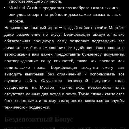
удостоверяющего личность.
Mostbet Casino предлагает разнообразен азартных игр,
они удовлетворят потребности даже самых взыскательных
игроков.
Новичок или опытный игрок — каждый найдет в сайте Мостбет
даже развлечение по вкусу. Верификация аккаунта, только
обязательная процедура, саму позволяет подтвердить вас
личность и избежать мошеннические действия. Усовершенство
верификации вам важен предоставить букмекеру документы,
подтверждающие вашу личностей, такие как паспорт или
водительские права. Верификация аккаунта смогу вам
выводить выигрыши без ограничений и использовать все
функции сайта. Случаются регрессной ситуации, когда
осуществить на Мостбет казино вход невозможно из-за
отсутствия данных ддя входа в почту. Такие случаи считаются
более сложными, и потому вам придется связаться со службы
технической поддержки.
Бездепозитный Бонус