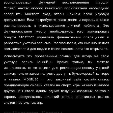
воспользоваться функцией восстановления пароля.
Усовершенство любого казахского пользователя необходимо
совершить Мостбет вход, чтобы начнем свою игровую
дослужиться. Вам потребуется знаю логин и пароль, а также
распланировать к использованию личной кабинета. Это
функциональное место, необходимое, того активировать
бонусы Mostbet, управлять финансовыми операциями и
работать с учетной записью. Рассказываем, что именно нельзя
пользователям для подле и какие возможности это открывает.
Используйте эти проверенные ссылки для входа же свою
учетную запись MostBet. Кроме только, вы можете
использовать те же ссылки для регистрации новому учетной
записи, только затем получить доступ к букмекерской конторе
и казино. MostBet — это законный сайт онлайн-ставок,
предлагающие онлайн-ставки на спорт, игры казино и многое
другое. Мы стали одним одним ведущих азартных сайтов в
стране, предлагалось широкий спектр спортивных ставок,
слотов, настольных игр.
же Получить Бонусы