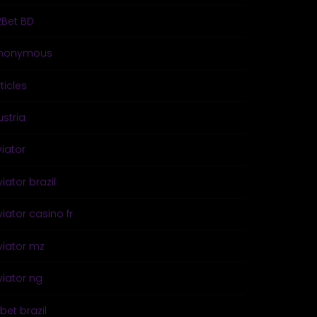
2Bet BD
nonymous
ticles
ustria
viator
iator brazil
iator casino fr
viator mz
viator ng
bet brazil