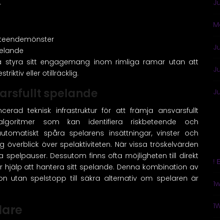
J
r
M
beteendemönster
Ju
pelande
va styra sitt engagemang inom rimliga ramar utan att
J
iktiv eller otillräcklig.
arsfullt spelande
J
ad teknisk infrastruktur för att främja ansvarsfullt
algoritmer som kan identifiera riskbeteende och
C
utomatiskt spåra spelarens insättningar, vinster och
g överblick över spelaktiviteten. När vissa tröskelvärden
iga spelpauser. Dessutom finns ofta möjligheten till direkt
! 
hjälp att hantera sitt spelande. Denna kombination av
n utan spelstopp till säkra alternativ om spelaren är
1
1
lare