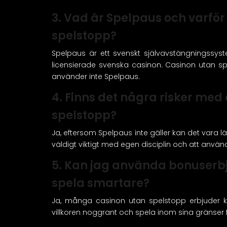
3. Vad är Spelpaus och varför
spelstopp?
Spelpaus är ett svenskt självavstängningssys
licensierade svenska casinon. Casinon utan spel
använder inte Spelpaus.
4. Finns det några risker med
spelstopp?
Ja, eftersom Spelpaus inte gäller kan det vara lä
väldigt viktigt med egen disciplin och att anvä
5. Kan jag använda bonuserb
spela smartare?
Ja, många casinon utan spelstopp erbjuder kon
villkoren noggrant och spela inom sina gränser f