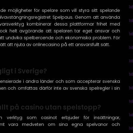
1
 möjligheter för spelare som vill styra sitt spelande
självavstängningsregistret Spelpaus. Genom att använda
1
arsverktyg kombinerar dessa plattformar frihet med
 dock helt avgörande att spelaren tar eget ansvar och
1
r att undvika spelberoende och ekonomiska problem. För
tt att njuta av onlinecasino på ett ansvarsfullt sätt.
1
1x
ligt i Sverige?
1
icensierade i andra länder och som accepterar svenska
1
nen och omfattas därför inte av svenska spelregler i sin
1x
ullt på casino utan spelstopp?
1
erktyg som casinot erbjuder för insättningar,
 samt vara medveten om sina egna spelvanor och
1x