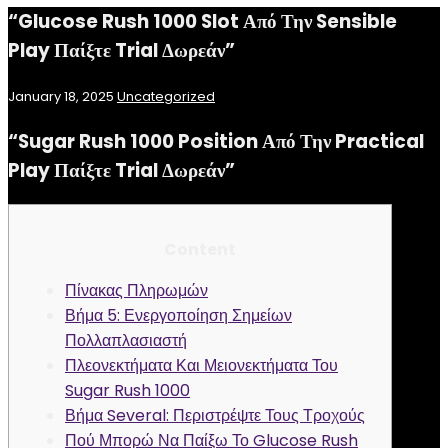
“Glucose Rush 1000 Slot Από Την Sensible
Play Παίξτε Trial Δωρεάν”
January 18, 2025
Uncategorized
“Sugar Rush 1000 Position Από Την Practical
Play Παίξτε Trial Δωρεάν”
Content
Πίνακας Πληρωμών
Βήμα 5: Ενεργοποίηση Σημείων
Πολλαπλασιαστή
Πλεονεκτήματα Και Μειονεκτήματα Του
Sugar Rush 1000
Βήμα Several: Περιστρέψτε Τους Τροχούς
Πού Μπορώ Να Παίξω Το Glucose Rush