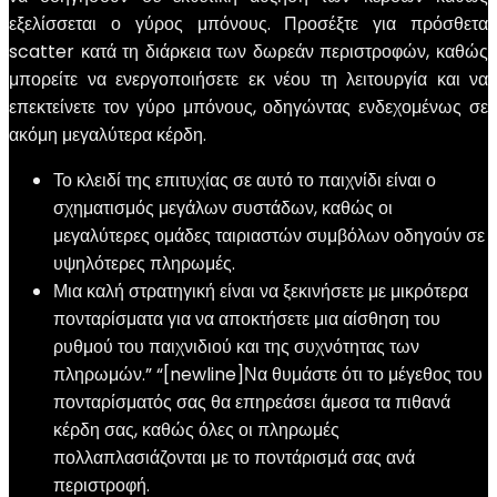
εξελίσσεται ο γύρος μπόνους. Προσέξτε για πρόσθετα
scatter κατά τη διάρκεια των δωρεάν περιστροφών, καθώς
μπορείτε να ενεργοποιήσετε εκ νέου τη λειτουργία και να
επεκτείνετε τον γύρο μπόνους, οδηγώντας ενδεχομένως σε
ακόμη μεγαλύτερα κέρδη.
Το κλειδί της επιτυχίας σε αυτό το παιχνίδι είναι ο
σχηματισμός μεγάλων συστάδων, καθώς οι
μεγαλύτερες ομάδες ταιριαστών συμβόλων οδηγούν σε
υψηλότερες πληρωμές.
Μια καλή στρατηγική είναι να ξεκινήσετε με μικρότερα
πονταρίσματα για να αποκτήσετε μια αίσθηση του
ρυθμού του παιχνιδιού και της συχνότητας των
πληρωμών.” “[newline]Να θυμάστε ότι το μέγεθος του
πονταρίσματός σας θα επηρεάσει άμεσα τα πιθανά
κέρδη σας, καθώς όλες οι πληρωμές
πολλαπλασιάζονται με το ποντάρισμά σας ανά
περιστροφή.