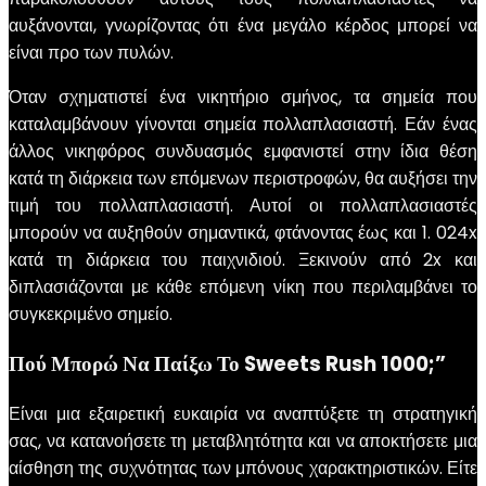
αυξάνονται, γνωρίζοντας ότι ένα μεγάλο κέρδος μπορεί να
είναι προ των πυλών.
Όταν σχηματιστεί ένα νικητήριο σμήνος, τα σημεία που
καταλαμβάνουν γίνονται σημεία πολλαπλασιαστή. Εάν ένας
άλλος νικηφόρος συνδυασμός εμφανιστεί στην ίδια θέση
κατά τη διάρκεια των επόμενων περιστροφών, θα αυξήσει την
τιμή του πολλαπλασιαστή. Αυτοί οι πολλαπλασιαστές
μπορούν να αυξηθούν σημαντικά, φτάνοντας έως και 1. 024x
κατά τη διάρκεια του παιχνιδιού. Ξεκινούν από 2x και
διπλασιάζονται με κάθε επόμενη νίκη που περιλαμβάνει το
συγκεκριμένο σημείο.
Πού Μπορώ Να Παίξω Το Sweets Rush 1000;”
Είναι μια εξαιρετική ευκαιρία να αναπτύξετε τη στρατηγική
σας, να κατανοήσετε τη μεταβλητότητα και να αποκτήσετε μια
αίσθηση της συχνότητας των μπόνους χαρακτηριστικών. Είτε