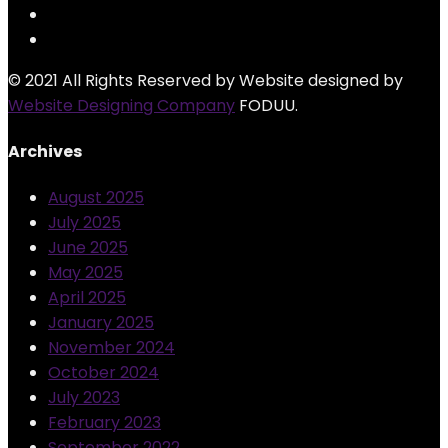
© 2021 All Rights Reserved by Website designed by
Website Designing Company
FODUU.
Archives
August 2025
July 2025
June 2025
May 2025
April 2025
January 2025
November 2024
October 2024
July 2023
February 2023
September 2022