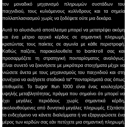
τον μοναδικό μηχανισμό πληρωμών συστάδων του
παιχνιδιού, τους κυλιόμενους κυλίνδρους και τα σημεία
πολλαπλασιασμού χωρίς να ξοδέψετε ούτε μια δεκάρα.
Αυτό το αλυσιδωτό αποτέλεσμα μπορεί να μετατρέψει ακόμη
και ένα μέτριο αρχικό κέρδος σε σημαντική πληρωμή,
κρατώντας τους παίκτες σε αγωνία με κάθε περιστροφή.
Καθώς παίζετε, παρακολουθείτε το bankroll σας και
προσαρμόζετε τη στρατηγική πονταρίσματος αναλόγως.
Είναι συνετό να ξεκινήσετε με μικρότερα στοιχήματα μέχρι να
νιώσετε άνετα με τους μηχανισμούς του παιχνιδιού και στη
συνέχεια να αυξήσετε σταδιακά τα” “πονταρίσματά σας όπως
επιθυμείτε. Το Sugar Run 1000 είναι ένας κουλοχέρης
υψηλής μεταβλητότητας, πράγμα που σημαίνει ότι μπορεί να
έχει μεγάλες περιόδους χωρίς σημαντικά κέρδη,
ακολουθούμενες από δυνητικά μεγάλες πληρωμές. Εξετάστε
το ενδεχόμενο να κάνετε διαλείμματα ή να εξαργυρώσετε ένα
μέρος των κερδών σας εάν πετύχετε μια σημαντική πληρωμή.