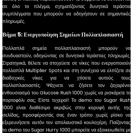
σε όλο το πλέγμα, σχηματίζοντας δυνητικά τεράστια
συμπλέγματα που μπορούν να οδηγήσουν σε σημαντικές
πληρωμές.
Βήμα 5: Ενεργοποίηση Σημείων Πολλαπλασιαστή
Πολλαπλά σημεία πολλαπλασιαστή μπορούν να
συνδυαστούν, οδηγώντας σε δυνητικά τεράστιες πληρωμές.
Στρατηγικά, θέλετε να στοχεύετε σε νίκες που ενεργοποιούν
πολλαπλά Multiplier Spots και στη συνέχεια να ελπίζετε σε
διαδοχικές νίκες για να χτίσετε αυτούς τους
πολλαπλασιαστές. Ψάχνετε να ζήσετε τον ζαχαρένιο
ενθουσιασμό του Glucose Rush 1000 χωρίς να ρισκάρετε το
πορτοφόλι σας; Είστε τυχεροί! Το demo του Sugar Rush
1000 είναι διαθέσιμο ακριβώς στην κορυφή αυτής της
σελίδας, προσφέροντάς σας έναν τρόπο χωρίς ρίσκο να
εξερευνήσετε αυτόν τον απολαυστικό κουλοχέρη. Παίζοντας
το demo του Sugar Hurry 1000 μπορείτε να εξοικειωθείτε με