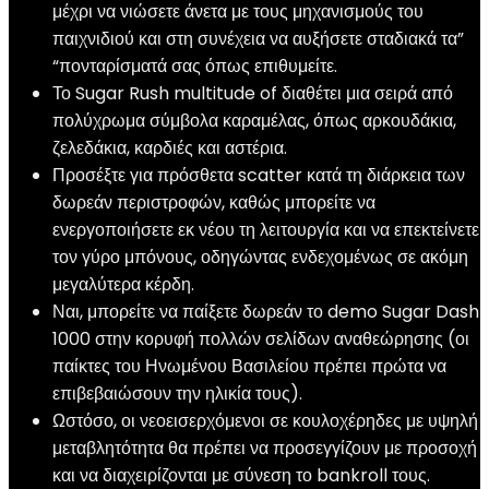
μέχρι να νιώσετε άνετα με τους μηχανισμούς του
παιχνιδιού και στη συνέχεια να αυξήσετε σταδιακά τα”
“πονταρίσματά σας όπως επιθυμείτε.
Το Sugar Rush multitude of διαθέτει μια σειρά από
πολύχρωμα σύμβολα καραμέλας, όπως αρκουδάκια,
ζελεδάκια, καρδιές και αστέρια.
Προσέξτε για πρόσθετα scatter κατά τη διάρκεια των
δωρεάν περιστροφών, καθώς μπορείτε να
ενεργοποιήσετε εκ νέου τη λειτουργία και να επεκτείνετε
τον γύρο μπόνους, οδηγώντας ενδεχομένως σε ακόμη
μεγαλύτερα κέρδη.
Ναι, μπορείτε να παίξετε δωρεάν το demo Sugar Dash
1000 στην κορυφή πολλών σελίδων αναθεώρησης (οι
παίκτες του Ηνωμένου Βασιλείου πρέπει πρώτα να
επιβεβαιώσουν την ηλικία τους).
Ωστόσο, οι νεοεισερχόμενοι σε κουλοχέρηδες με υψηλή
μεταβλητότητα θα πρέπει να προσεγγίζουν με προσοχή
και να διαχειρίζονται με σύνεση το bankroll τους.