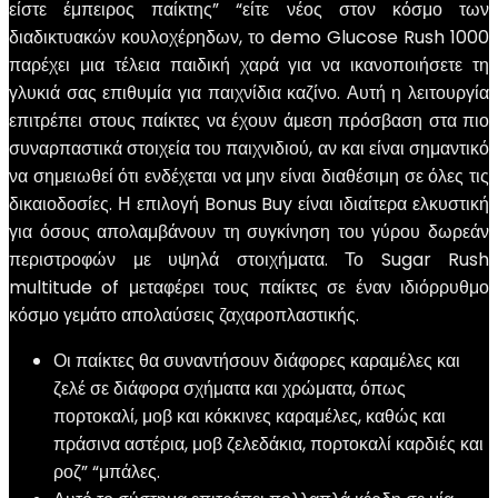
είστε έμπειρος παίκτης” “είτε νέος στον κόσμο των
διαδικτυακών κουλοχέρηδων, το demo Glucose Rush 1000
παρέχει μια τέλεια παιδική χαρά για να ικανοποιήσετε τη
γλυκιά σας επιθυμία για παιχνίδια καζίνο. Αυτή η λειτουργία
επιτρέπει στους παίκτες να έχουν άμεση πρόσβαση στα πιο
συναρπαστικά στοιχεία του παιχνιδιού, αν και είναι σημαντικό
να σημειωθεί ότι ενδέχεται να μην είναι διαθέσιμη σε όλες τις
δικαιοδοσίες. Η επιλογή Bonus Buy είναι ιδιαίτερα ελκυστική
για όσους απολαμβάνουν τη συγκίνηση του γύρου δωρεάν
περιστροφών με υψηλά στοιχήματα. Το Sugar Rush
multitude of μεταφέρει τους παίκτες σε έναν ιδιόρρυθμο
κόσμο γεμάτο απολαύσεις ζαχαροπλαστικής.
Οι παίκτες θα συναντήσουν διάφορες καραμέλες και
ζελέ σε διάφορα σχήματα και χρώματα, όπως
πορτοκαλί, μοβ και κόκκινες καραμέλες, καθώς και
πράσινα αστέρια, μοβ ζελεδάκια, πορτοκαλί καρδιές και
ροζ” “μπάλες.