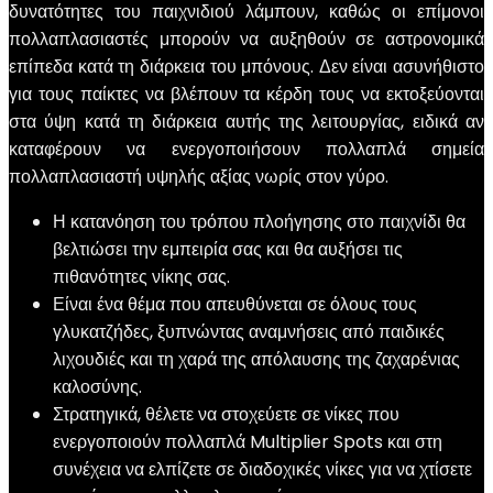
δυνατότητες του παιχνιδιού λάμπουν, καθώς οι επίμονοι
πολλαπλασιαστές μπορούν να αυξηθούν σε αστρονομικά
επίπεδα κατά τη διάρκεια του μπόνους. Δεν είναι ασυνήθιστο
για τους παίκτες να βλέπουν τα κέρδη τους να εκτοξεύονται
στα ύψη κατά τη διάρκεια αυτής της λειτουργίας, ειδικά αν
καταφέρουν να ενεργοποιήσουν πολλαπλά σημεία
πολλαπλασιαστή υψηλής αξίας νωρίς στον γύρο.
Η κατανόηση του τρόπου πλοήγησης στο παιχνίδι θα
βελτιώσει την εμπειρία σας και θα αυξήσει τις
πιθανότητες νίκης σας.
Είναι ένα θέμα που απευθύνεται σε όλους τους
γλυκατζήδες, ξυπνώντας αναμνήσεις από παιδικές
λιχουδιές και τη χαρά της απόλαυσης της ζαχαρένιας
καλοσύνης.
Στρατηγικά, θέλετε να στοχεύετε σε νίκες που
ενεργοποιούν πολλαπλά Multiplier Spots και στη
συνέχεια να ελπίζετε σε διαδοχικές νίκες για να χτίσετε