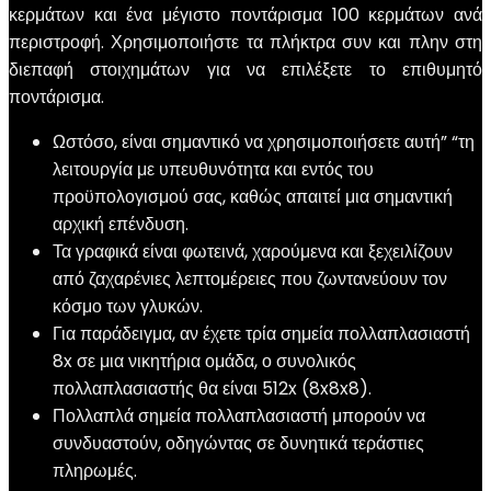
κερμάτων και ένα μέγιστο ποντάρισμα 100 κερμάτων ανά
περιστροφή. Χρησιμοποιήστε τα πλήκτρα συν και πλην στη
διεπαφή στοιχημάτων για να επιλέξετε το επιθυμητό
ποντάρισμα.
Ωστόσο, είναι σημαντικό να χρησιμοποιήσετε αυτή” “τη
λειτουργία με υπευθυνότητα και εντός του
προϋπολογισμού σας, καθώς απαιτεί μια σημαντική
αρχική επένδυση.
Τα γραφικά είναι φωτεινά, χαρούμενα και ξεχειλίζουν
από ζαχαρένιες λεπτομέρειες που ζωντανεύουν τον
κόσμο των γλυκών.
Για παράδειγμα, αν έχετε τρία σημεία πολλαπλασιαστή
8x σε μια νικητήρια ομάδα, ο συνολικός
πολλαπλασιαστής θα είναι 512x (8x8x8).
Πολλαπλά σημεία πολλαπλασιαστή μπορούν να
συνδυαστούν, οδηγώντας σε δυνητικά τεράστιες
πληρωμές.