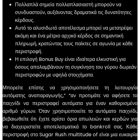
Πολλαπλά σημεία πολλαπλασιαστή μπορούν να
συνδυαστούν, αυξάνοντας δραματικά τις δυνατότητες
κέρδους.
Αυτό το αλυσιδωτό αποτέλεσμα μπορεί να μετατρέψει
ακόμη και ένα μέτριο αρχικό κέρδος σε σημαντική
πληρωμή, κρατώντας τους παίκτες σε αγωνία με κάθε
περιστροφή.
Η επιλογή Bonus Buy είναι ιδιαίτερα ελκυστική για
όσους απολαμβάνουν τη συγκίνηση του γύρου δωρεάν
περιστροφών με υψηλά στοιχήματα.
Μπορείτε επίσης να χρησιμοποιήσετε τη λειτουργία
αυτόματης αναπαραγωγής,” “αν προτιμάτε να αφήσετε το
παιχνίδι να περιστραφεί αυτόματα για έναν καθορισμένο
αριθμό γύρων. Όταν χρησιμοποιείτε το αυτόματο παιχνίδι,
βεβαιωθείτε ότι έχετε ορίσει όρια απωλειών και κερδών για
να διαχειριστείτε αποτελεσματικά το bankroll σας. Κάθε
περιστροφή στο Sugar Rush multitude of είναι μια ευκαιρία