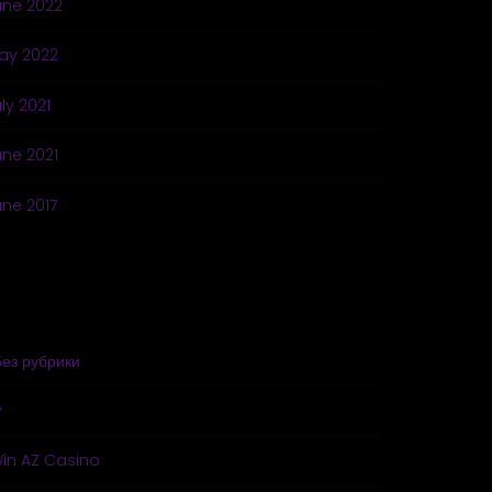
une 2022
ay 2022
ly 2021
une 2021
une 2017
ATEGORIES
Без рубрики
w
Win AZ Casino