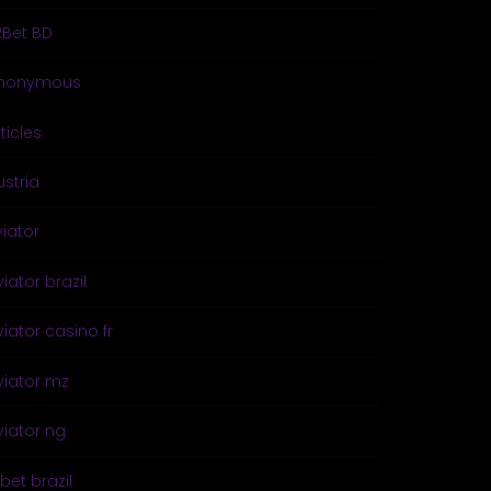
2Bet BD
nonymous
ticles
ustria
viator
iator brazil
iator casino fr
viator mz
viator ng
bet brazil