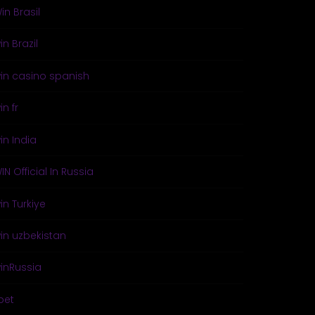
in Brasil
in Brazil
win casino spanish
in fr
in India
IN Official In Russia
in Turkiye
win uzbekistan
winRussia
bet