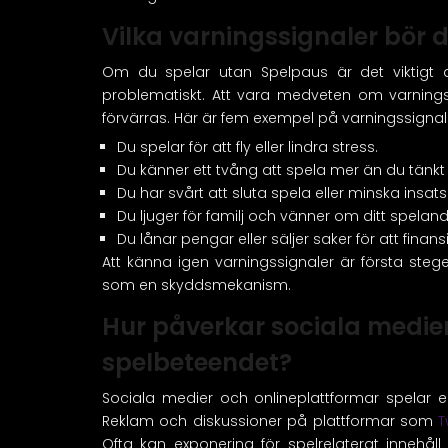
Vilka varningssignaler bö
Om du spelar utan Spelpaus är det viktigt a
problematiskt. Att vara medveten om varnings
förvärras. Här är fem exempel på varningssignal
Du spelar för att fly eller lindra stress.
Du känner ett tvång att spela mer än du tänkt 
Du har svårt att sluta spela eller minska insat
Du ljuger för familj och vänner om ditt speland
Du lånar pengar eller säljer saker för att finan
Att känna igen varningssignaler är första ste
som en skyddsmekanism.
Hur påverkar sociala medie
spelbeteendet?
Sociala medier och onlineplattformar spelar en
Reklam och diskussioner på plattformar som
T
Ofta kan exponering för spelrelaterat innehål