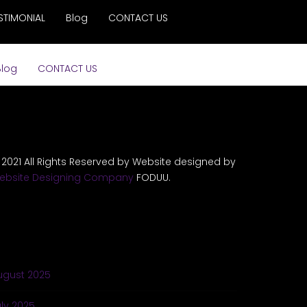
STIMONIAL
Blog
CONTACT US
Blog
CONTACT US
 2021 All Rights Reserved by Website designed by
ebsite Designing Company
FODUU.
RCHIVES
ugust 2025
uly 2025