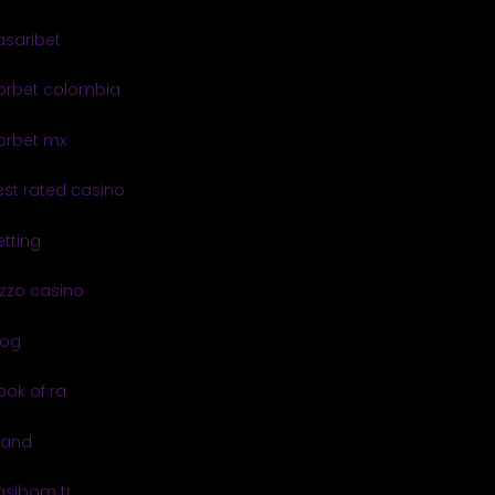
asaribet
brbet colombia
brbet mx
est rated casino
etting
izzo casino
log
ook of ra
rand
asibom tr