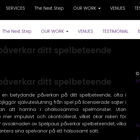
SERVICES
The Next Step
OUR WORK
VENUES
TE
arch above and press return to search.
The Next Step
OUR WORK
VENUES
TESTIMONIAL
påverkar ditt spelbeteende
©
påverkar ditt spelbeteende
W
 en betydande påverkan på ditt spelbeteende, ofta i
liggör självuteslutning från spel på licensierade sajter i
A
man att hamna i ohälsosamma spelmönster. Utan
er impulsivt och okontrollerat, vilket ökar risken för
hur avsaknaden av Spelpaus påverkar spelbeteendet, vilka
A
ntera sina spelvanor på ett hälsosamt sätt.
J