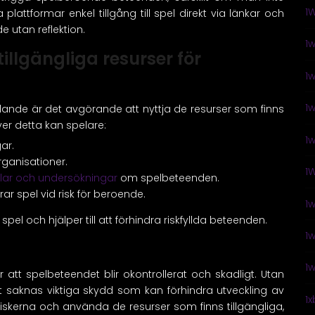
1W
ttformar enkel tillgång till spel direkt via länkar och
e utan reflektion.
1w
illgängliga resurser för
1
1w
ande är det avgörande att nyttja de resurser som finns
ver detta kan spelare:
1w
ar.
rganisationer.
1W
klar och undersökningar
om spelbeteenden.
r spel vid risk för beroende.
1w
l spel och hjälper till att förhindra riskfyllda beteenden.
1
1
r att spelbeteendet blir okontrollerat och skadligt. Utan
t saknas viktiga skydd som kan förhindra utveckling av
1x
kerna och använda de resurser som finns tillgängliga,