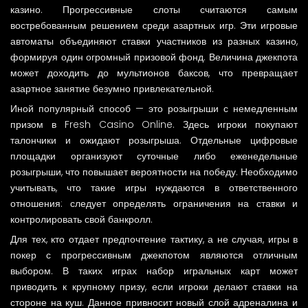
казино. Прогрессивные слоты считаются самым
востребованным решением среди азартных игр. Эти игровые
автоматы объединяют ставки участников из разных казино,
формируя один огромный призовой фонд. Величина джекпота
может доходить до мультионов баксов, что превращает
азартное занятие безумно привлекательной.
Иной популярный способ — это розыгрыши с немедленным
призом в Fresh Casino Online. Здесь игроки покупают
талончики и ожидают розыгрыша. Отдельные цифровые
площадки организуют суточные либо еженедельные
розыгрыши, что повышает вероятности на победу. Необходимо
учитывать, что такие игры нуждаются в ответственного
отношения: следует определять ограничения на ставки и
контролировать свой банкролл.
Для тех, кто отдает предпочтение тактику, а не случая, игры в
покер с прогрессивным джекпотом являются отличным
выбором. В таких играх набор игральных карт может
приводить к крупному призу, если игроки делают ставки на
стороне на куш. Данное привносит новый слой адреналина и