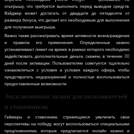
отыгрышу, что требуется выполнить перед выводом средств.
Вэйджер может достигать от двадцати до пятидесяти от
размера бонуса, что делает его необходимым для выполнения
для получения выигрыша.
Важно также рассматривать время активности вознаграждения
и правила его применения. Определенные казино
устанавливают лимит на время, в рамках которого необходимо
задействовать дополнительные деньги, скажем, в течение 30
дней после активации. Пользователям советуется тщательно
ознакомляться с условия и условия каждого офера, чтобы
предотвратить недоразумений и полностью воспользоваться
предоставленные возможности.
Эксклюзивные акции для пользователей
и ставочников
Геймеры и ставочники, стремящиеся увеличить свои
перспективы на победу, могут воспользоваться специальными
предложениями, которые предлагаются онлайн казино и