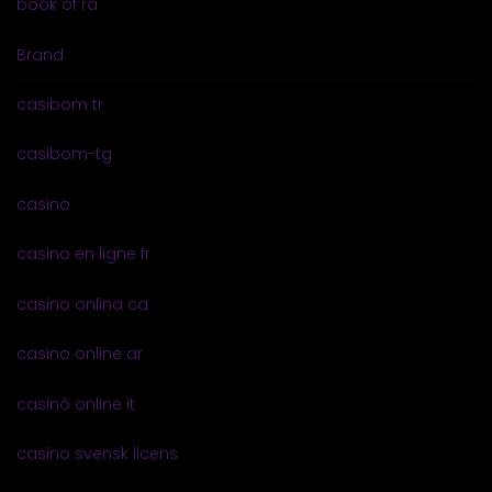
book of ra
Brand
casibom tr
casibom-tg
casino
casino en ligne fr
casino onlina ca
casino online ar
casinò online it
casino svensk licens