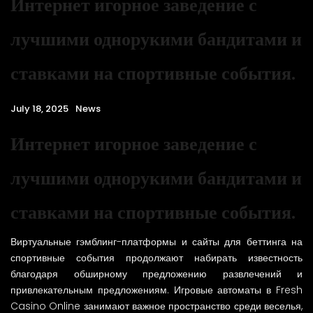
Интернет игорное заведение с
лучшими однорукими бандитами и
ставками на спортивные события.
July 18, 2025
News
Интернет игорное заведение с
лучшими однорукими бандитами и
ставками на спортивные события.
Виртуальные гэмблинг-платформы и сайты для беттинга на
спортивные события продолжают набирать известность
благодаря обширному предложению развлечений и
привлекательным предложениям. Игровые автоматы в Fresh
Casino Online занимают важное пространство среди веселья,