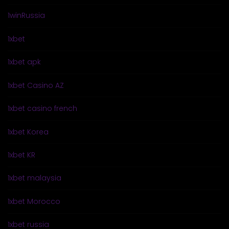
1winRussia
1xbet
1xbet apk
1xbet Casino AZ
1xbet casino french
1xbet Korea
1xbet KR
1xbet malaysia
1xbet Morocco
1xbet russia