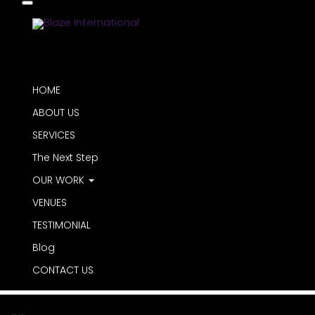
Begin typing your search above and press
return to search.
HOME
ABOUT US
SERVICES
HOME
The Next Step
ABOUT US
OUR WORK
SERVICES
The Next Step
VENUES
OUR WORK
TESTIMONIAL
VENUES
Blog
TESTIMONIAL
Blog
CONTACT US
CONTACT US