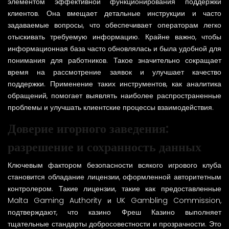
элементом эффективной функционирования поддержки
клиентов. Она вмещает детальные инструкции и часто
задаваемые вопросы, что обеспечивает операторам легко
отыскивать требуемую информацию. Крайне важно, чтобы
информационная база часто обновлялась и была удобной для
понимания для работников. Такое значительно сокращает
время на рассмотрение заявок и улучшает качество
поддержки. Применение таких инструментов, как аналитика
обращений, помогает выявлять наиболее распространенные
проблемы и улучшать клиентские процессы взаимодействия.
Доверие игорного заведения:
разрешение и сохранность данных
Ключевым фактором безопасности всякого игрового клуба
становится обладание лицензии, оформленной авторитетным
контролером. Такие лицензии, такие как предоставленные
Malta Gaming Authority и UK Gambling Commission,
подтверждают, что казино Фреш Казино выполняет
тщательные стандарты добросовестности и прозрачности. Это