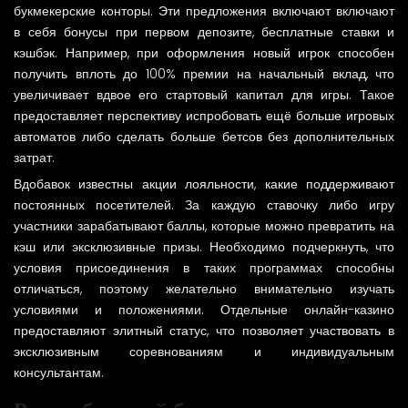
букмекерские конторы. Эти предложения включают включают
в себя бонусы при первом депозите, бесплатные ставки и
кэшбэк. Например, при оформления новый игрок способен
получить вплоть до 100% премии на начальный вклад, что
увеличивает вдвое его стартовый капитал для игры. Такое
предоставляет перспективу испробовать ещё больше игровых
автоматов либо сделать больше бетсов без дополнительных
затрат.
Вдобавок известны акции лояльности, какие поддерживают
постоянных посетителей. За каждую ставочку либо игру
участники зарабатывают баллы, которые можно превратить на
кэш или эксклюзивные призы. Необходимо подчеркнуть, что
условия присоединения в таких программах способны
отличаться, поэтому желательно внимательно изучать
условиями и положениями. Отдельные онлайн-казино
предоставляют элитный статус, что позволяет участвовать в
эксклюзивным соревнованиям и индивидуальным
консультантам.