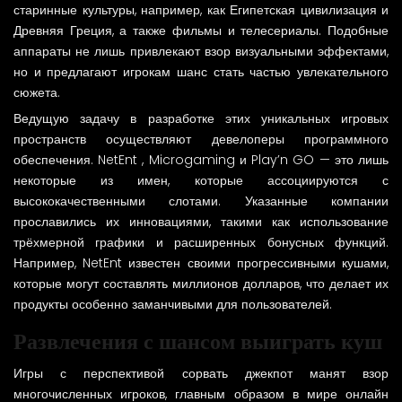
старинные культуры, например, как Египетская цивилизация и
Древняя Греция, а также фильмы и телесериалы. Подобные
аппараты не лишь привлекают взор визуальными эффектами,
но и предлагают игрокам шанс стать частью увлекательного
сюжета.
Ведущую задачу в разработке этих уникальных игровых
пространств осуществляют девелоперы программного
обеспечения. NetEnt , Microgaming и Play’n GO — это лишь
некоторые из имен, которые ассоциируются с
высококачественными слотами. Указанные компании
прославились их инновациями, такими как использование
трёхмерной графики и расширенных бонусных функций.
Например, NetEnt известен своими прогрессивными кушами,
которые могут составлять миллионов долларов, что делает их
продукты особенно заманчивыми для пользователей.
Развлечения с шансом выиграть куш
Игры с перспективой сорвать джекпот манят взор
многочисленных игроков, главным образом в мире онлайн