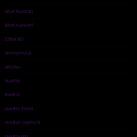
1xbet Russian
1xbet russian1
22Bet BD
anonymous
articles
austria
Aviator
aviator brazil
aviator casino fr
aviator mz