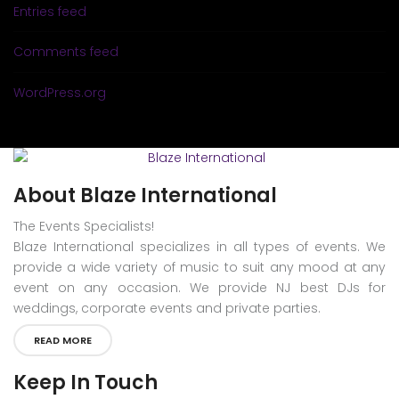
Entries feed
Comments feed
WordPress.org
About Blaze International
The Events Specialists!
Blaze International specializes in all types of events. We
provide a wide variety of music to suit any mood at any
event on any occasion. We provide NJ best DJs for
weddings, corporate events and private parties.
READ MORE
Keep In Touch