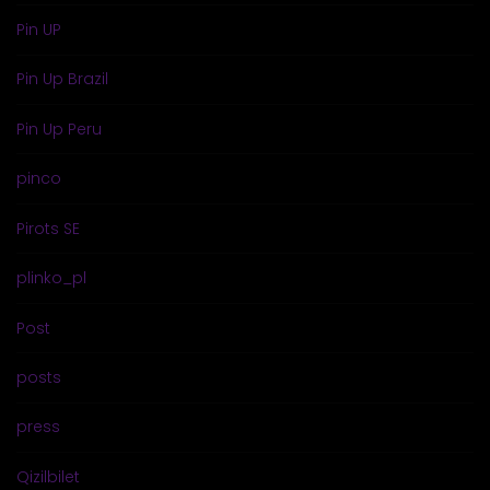
Pin UP
Pin Up Brazil
Pin Up Peru
pinco
Pirots SE
plinko_pl
Post
posts
press
Qizilbilet