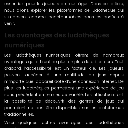
essentiels pour les joueurs de tous âges. Dans cet article,
nous allons explorer les plateformes de ludothèque qui
s’imposent comme incontournables dans les années à
venir.
Les avantages des ludothèques
numériques
Les ludothèques numériques offrent de nombreux
avantages qui attirent de plus en plus de utilisateurs. Tout
d’abord, l’accessibilité est un facteur clé. Les joueurs
peuvent accéder à une multitude de jeux depuis
n’importe quel appareil doté d’une connexion Internet. De
plus, les ludothèques permettent une expérience de jeu
sans précédent en termes de variété. Les utilisateurs ont
la possibilité de découvrir des genres de jeux qui
pourraient ne pas être disponibles sur les plateformes
traditionnelles.
Voici quelques autres avantages des ludothèques