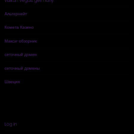
vulkan vegas germany
Альтернейт
Комета Казино
Макси-обзорник
сеточный домен
сеточный домены
Швеция
META
Log in