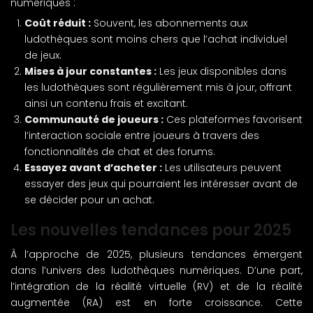
numériques :
Coût réduit :
Souvent, les abonnements aux
ludothèques sont moins chers que l’achat individuel
de jeux.
Mises à jour constantes :
Les jeux disponibles dans
les ludothèques sont régulièrement mis à jour, offrant
ainsi un contenu frais et excitant.
Communauté de joueurs :
Ces plateformes favorisent
l’interaction sociale entre joueurs à travers des
fonctionnalités de chat et des forums.
Essayez avant d’acheter :
Les utilisateurs peuvent
essayer des jeux qui pourraient les intéresser avant de
se décider pour un achat.
Les nouvelles tendances pour 2025
À l’approche de 2025, plusieurs tendances émergent
dans l’univers des ludothèques numériques. D’une part,
l’intégration de la réalité virtuelle (RV) et de la réalité
augmentée (RA) est en forte croissance. Cette