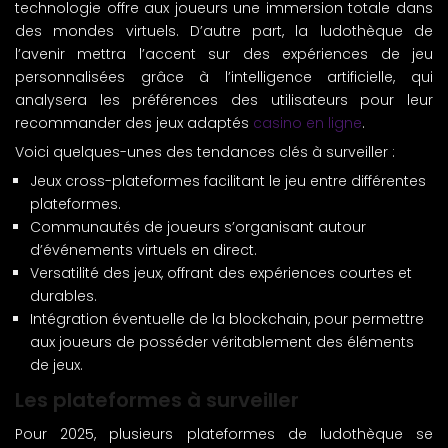
technologie offre aux joueurs une immersion totale dans
des mondes virtuels. D’autre part, la ludothèque de
l’avenir mettra l’accent sur des expériences de jeu
personnalisées grâce à l’intelligence artificielle, qui
analysera les préférences des utilisateurs pour leur
recommander des jeux adaptés
casino en ligne
.
Voici quelques-unes des tendances clés à surveiller :
Jeux cross-plateformes facilitant le jeu entre différentes
plateformes.
Communautés de joueurs s’organisant autour
d’événements virtuels en direct.
Versatilité des jeux, offrant des expériences courtes et
durables.
Intégration éventuelle de la blockchain, pour permettre
aux joueurs de posséder véritablement des éléments
de jeux.
Les plateformes à surveiller
Pour 2025, plusieurs plateformes de ludothèque se