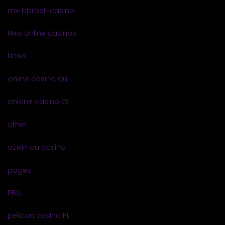
mx-bbrbet-casino
New online casinos
News
online casino au
onlone casino ES
other
ozwin au casino
pages
PBN
pelican casino PL