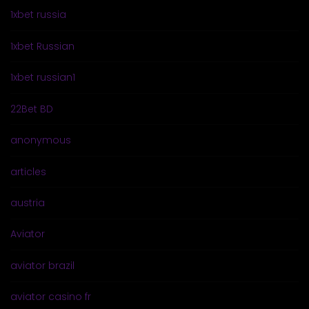
1xbet russia
1xbet Russian
1xbet russian1
22Bet BD
anonymous
articles
austria
Aviator
aviator brazil
aviator casino fr