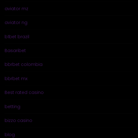
aviator mz
aviator ng
b1bet brazil
Basaribet
bbrbet colombia
bbrbet mx
Best rated casino
betting
bizzo casino
blog