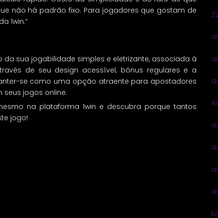
que não há padrão fixo. Para jogadores que gostam de
2
a 1win.”
a
ar
o da sua jogabilidade simples e eletrizante, associada à
Através de seu design acessível, bônus regulares e a
a
 manter-se como uma opção atraente para apostadores
seus jogos online.
A
 mesmo na plataforma 1win e descubra porque tantos
te jogo!
av
av
a
a
b1