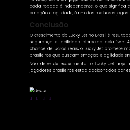
cada rodada é independente, o que significa 
emoção e agilidade, é um dos melhores jogos d
Conclusão
O crescimento do Lucky Jet no Brasil é resultad
segurança e facilidade oferecida pela 1win. 
chance de lucros reais, o Lucky Jet promete
brasileiros que buscam emoção e agilidade em 
Não deixe de experimentar o Lucky Jet hoje
jogadores brasileiros estão apaixonados por es