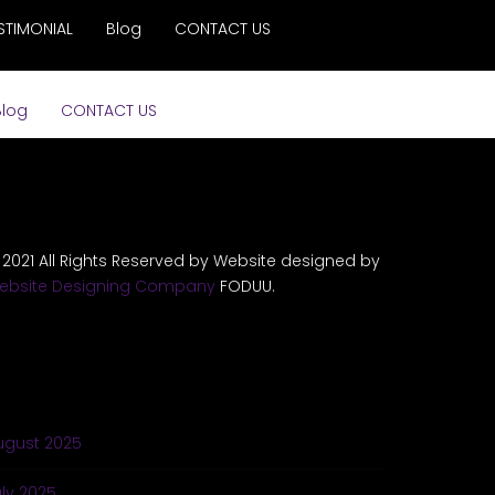
STIMONIAL
Blog
CONTACT US
Blog
CONTACT US
 2021 All Rights Reserved by Website designed by
ebsite Designing Company
FODUU.
RCHIVES
ugust 2025
uly 2025