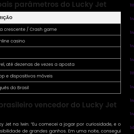
pais parâmetros do Lucky Jet
1W
RIÇÃO
1w
a crescente / Crash game
1
nline casino
1w
1w
vel, até dezenas de vezes a aposta
1W
op e dispositivos móveis
1w
guês do Brasil
1
rasileiro vencedor do Lucky Jet
1
 Jet na 1win: “Eu comecei a jogar por curiosidade, e o
1x
ssibilidade de grandes ganhos. Em uma noite, consegui