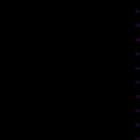
B
b
b
B
b
b
b
b
B
c