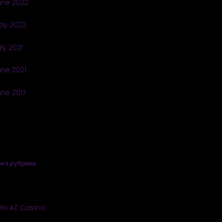
une 2022
ay 2022
ly 2021
une 2021
une 2017
ATEGORIES
Без рубрики
w
Win AZ Casino