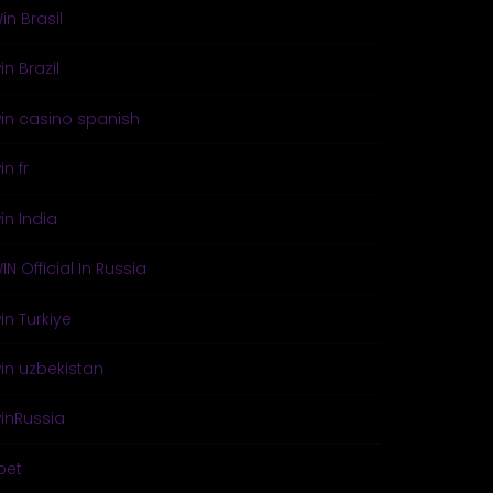
in Brasil
in Brazil
win casino spanish
in fr
in India
IN Official In Russia
in Turkiye
win uzbekistan
winRussia
bet