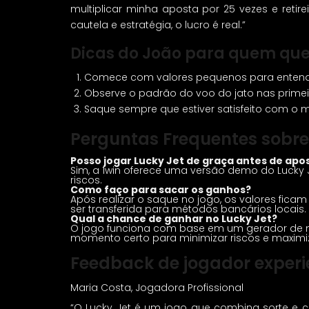
multiplicar minha aposta por 25 vezes e reti
cautela e estratégia, o lucro é real.”
Dicas do João para quem qu
Comece com valores pequenos para entende
Observe o padrão do voo do jato nas primei
Saque sempre que estiver satisfeito com o m
Perguntas Frequentes sobre
Posso jogar Lucky Jet de graça antes de apos
Sim, a 1win oferece uma versão demo do Lucky 
riscos.
Como faço para sacar os ganhos?
Após realizar o saque no jogo, os valores ficam
ser transferida para métodos bancários locais.
Qual a chance de ganhar no Lucky Jet?
O jogo funciona com base em um gerador de nú
momento certo para minimizar riscos e maximi
Feedback de jogador experi
Maria Costa, Jogadora Profissional
“O Lucky Jet é um jogo que combina sorte e c