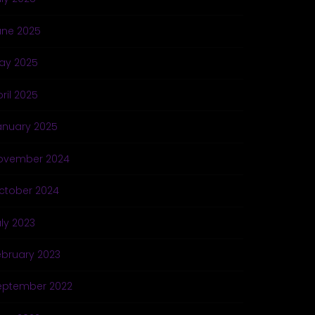
une 2025
ay 2025
ril 2025
anuary 2025
ovember 2024
ctober 2024
uly 2023
ebruary 2023
eptember 2022