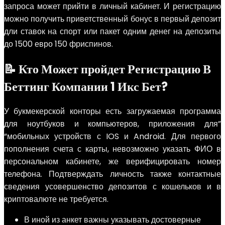
запроса может прийти в личный кабинет. И регистрацию
можно получить приветственный бонус в первый депозит
дли ставок на спорт или пакет одним денег на депозиты
до 1500 евро 150 фриспинов.
📝 Кто Может пройдет Регистрацию В
Беттинг Компании 1 Икс Бет?
У букмекерской конторы есть загружаемая программа
для ноутбуков и компьютеров, приложения для”
“мобильных устройств с IOS и Android. Для первого
пополнения счета с карты, невозможно указать ФИО в
персональном кабинете, же верифицировать номер
телефона. Подтверждать личность также контактные
сведения усовершенство депозитов с кошельков и в
криптовалюте не требуется.
В иной из анкет важны указывать достоверные