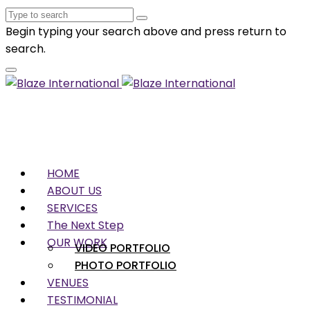
Begin typing your search above and press return to
search.
HOME
ABOUT US
SERVICES
The Next Step
OUR WORK
VIDEO PORTFOLIO
PHOTO PORTFOLIO
VENUES
TESTIMONIAL