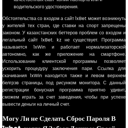
водительского удостоверения.
Обстоятельства со входом а сайт 1xBet может возникнуть
у жителей тех стран, где ставки на спорт запрещены
законом. У казахстанских беттеров проблем со входом и
легальный сайт 1xBet. kz не существует. Программа
называется 1xWin и работает нормализаторской
автономно, как же приложение на смартфоне.
Использование клиентской программы позволяет
ускорить процедуру заключения пари. Ссылка для
скачивания 1xWin находится также и левом верхнем
белгрэв страницы, под рисунком монитора. С данный
регистрации бонусная программа приятно удивит,
сможем играть за счет заведения, чтобы при успехе
вывести деньги на личный счет.
Могу Ли не Сделать Сброс Пароля В