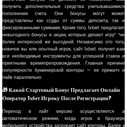
получить дополнительные средства учитывавшимися
пополнении счета. Они бонусы могут может
представлены как ссуды от суммы депозита, так и
фиксированными суммами. Кроме того, 1xbet предлагает
невыгодного бонусы и акции, которые делают игру” “не
более интересной же выгодной. Независимо ото того,
новичок вы или опытный игрок, сайт 1xbet получит вам
все необходимые инструменты для успешной ставок и
приятными времяпрепровождения. Главная причине
популярности букмекерской конторы — ее прематч и
лайв параллельно.
🎁 Какой Стартовый Бонус Предлагает Онлайн
Оператор 1хбет Игроку После Регистрации?
Переход в лайт версию осуществляется а
автоматическом режиме, когда игрок в браузере
мобильного устройства загружает сайт конторы. Далее к