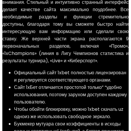
внимания. Стильный и интуитивно странный интерфейс
делает качестве сайта максимально поудобнее. Все
необходимые разделы и функции стремительно
доступны, благодаря тому вы сможете быстро найти
интересующую вам информацию или сделали свою
ставку. Же верхней части экрана располагаются 9
первоначальных разделов, включая «Промо»,
«1xChampions» (линия в Лигу Чемпионов статистика и
результаты турнира), «Live» и «Киберспорт».
Официальный сайт 1xbet полностью лицензирован
и регулируется соответствующего органами.
Сайт 1хБет отличается простотой только” “удобно
использования, поэтому зарухом доступен каждому
пользователю.
Чтобы обойти блокировку, можно 1xbet скачать uz
одноиз же использовать свободное зеркало.
Букмекер мутуара свои коэффициенты в исходы