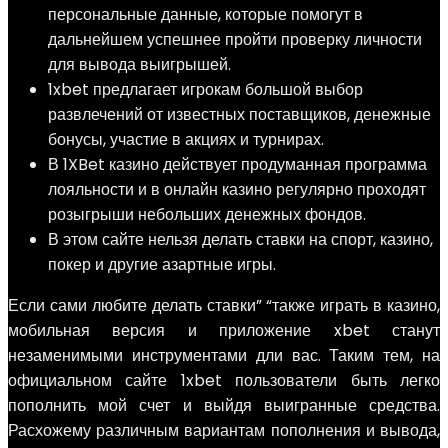
персональные данные, которые помогут в
дальнейшем успешнее пройти проверку личности
для вывода выигрышей.
1xbet предлагает игрокам большой выбор
развлечений от известных поставщиков, денежные
бонусы, участие в акциях и турнирах.
В 1XBet казино действует продуманная программа
лояльности и в онлайн казино регулярно проходят
розыгрыши небольших денежных фондов.
В этом сайте нельзя делать ставки на спорт, казино,
покер и другие азартные игры.
Если сами любите делать ставки” “также играть в казино,
мобильная версия и приложение xbet станут
незаменимыми инструментами дли вас. Таким тем, на
официальном сайте 1xbet пользователи быть легко
пополнить мой счет и выйдя выигранные средства.
Расхожему различным вариантам пополнения и вывода,