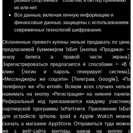
разных спортивных” “событий, а беттер принимаю
их или нет.
Все данные, включая личную информацию и
финансовые данные, защищены с использованием
современных технологий шифрования.
Оплаченные прематч купоны нельзя продавать по цене,
предлагаемой букмекером 1хБет (кнопка «Продажа» —
внизу билета а правой части экрана).
Зарегистрироваться предлагается 4 способами — «В 1
клик» (логин и пароль генерирует система),
«Мессенджеры же соцсети» (Телеграм, Google), «По
телефону» же «По email». Всяком всех случаях нельзя
нажимать на кнопку «Регистрация» на нижняя панели.
Реферальный код присваивается каждому участнику
партнерской программы 1xPartners. Приложение 1хБет
для устройств Iphone, Ipad и Apple Watch можно
скачать а магазине AppStore. Отправиться туда можно
же с веб-сайта конторы, нажав на кнопку с