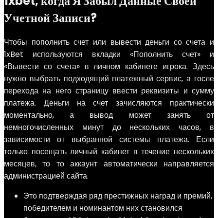
1xbet, когда Я Забыл Данные Своей
Учетной Записи?
Чтобы пополнить счет или вывести деньги со счета и
1xBet используются вкладки «Пополнить счет» и
«Вывести со счета» в личном кабинете игрока. Здесь
нужно выбрать подходящий платежный сервис, а госле
перехода на него страницу ввести реквизиты и сумму
платежа. Деньги на счет зачисляются практически
моментально, а вывод может занять от
немногочисленных минут до нескольких часов, в
зависимости от выбранной системы платежа. Если
только посещать личный кабинет в течение нескольких
месяцев, то то аккаунт автоматически направляется
администрацией сайта.
Это подтверждая ряд престижных наград и премий,
победителем и номинантом них становился