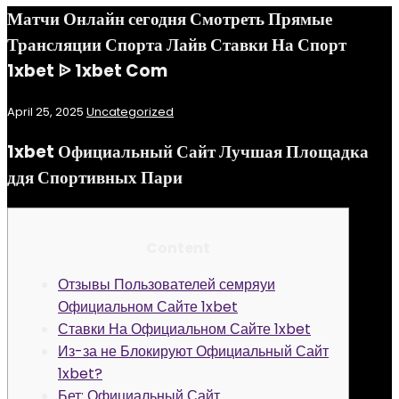
Матчи Онлайн сегодня Смотреть Прямые
Трансляции Спорта Лайв Ставки На Спорт
1xbet ᐉ 1xbet Com
April 25, 2025
Uncategorized
1xbet Официальный Сайт Лучшая Площадка
ддя Спортивных Пари
Content
Отзывы Пользователей семряуи
Официальном Сайте 1xbet
Ставки На Официальном Сайте 1xbet
Из-за не Блокируют Официальный Сайт
1xbet?
Бет: Официальный Сайт