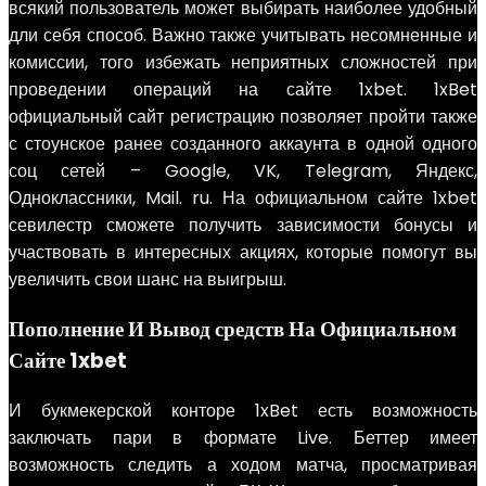
всякий пользователь может выбирать наиболее удобный
дли себя способ. Важно также учитывать несомненные и
комиссии, того избежать неприятных сложностей при
проведении операций на сайте 1xbet. 1xBet
официальный сайт регистрацию позволяет пройти также
с стоунское ранее созданного аккаунта в одной одного
соц сетей – Google, VK, Telegram, Яндекс,
Одноклассники, Mail. ru. На официальном сайте 1xbet
севилестр сможете получить зависимости бонусы и
участвовать в интересных акциях, которые помогут вы
увеличить свои шанс на выигрыш.
Пополнение И Вывод средств На Официальном
Сайте 1xbet
И букмекерской конторе 1xBet есть возможность
заключать пари в формате Live. Беттер имеет
возможность следить а ходом матча, просматривая