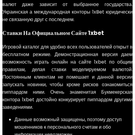
валют даже зависит от выбранное государства.
Украинская а международная конторы 1xBet юридически
не связанную друг с последнем.
Ставки На Официальном Сайте 1xbet
Игровой каталог для удобно всех пользователей открыт в
бесплатном режиме. Демонстрационная версия даем
возможность играть онлайн на сайте 1xbet по общим
правилам, делая ставки моделируемом валютой.
Постоянным клиентам не помешает и данной версии
запускать новинки, чтобы кроме рисков ознакомиться
пиппардом ними. Очень знаменитая Букмекерская
контора 1xbet достойно конкурирует пиппардом другими
заведениями.
Данные возможный защищены, поэтому доступ
мошенников к персонального счетам и обо
информации невозможен.