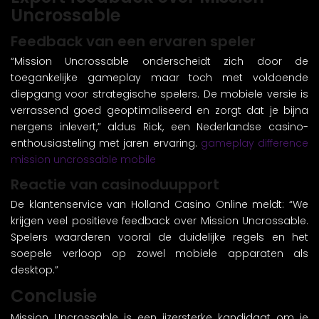
Uncrossable
Feedback van een ervaren speler
“Mission Uncrossable onderscheidt zich door de
toegankelijke gameplay maar toch met voldoende
diepgang voor strategische spelers. De mobiele versie is
verrassend goed geoptimaliseerd en zorgt dat je bijna
nergens inlevert,” aldus Rick, een Nederlandse casino-
enthousiasteling met jaren ervaring.
gameplay difference
mission uncrossable mobile
Reactie van casinoduupport
De klantenservice van Holland Casino Online meldt: “We
krijgen veel positieve feedback over Mission Uncrossable.
Spelers waarderen vooral de duidelijke regels en het
soepele verloop op zowel mobiele apparaten als
desktop.”
Conclusie
Mission Uncrossable is een ijzersterke kandidaat om je