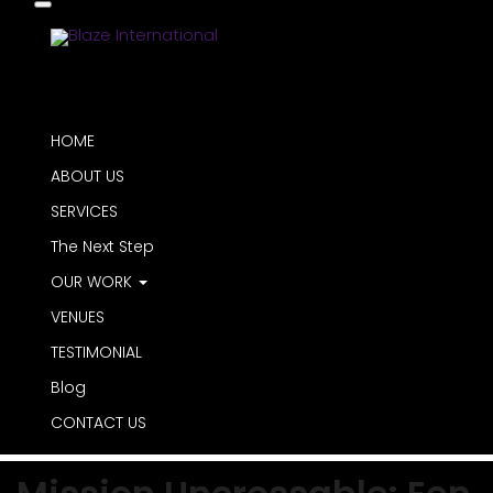
Begin typing your search above and press
return to search.
HOME
ABOUT US
SERVICES
HOME
The Next Step
ABOUT US
OUR WORK
SERVICES
The Next Step
VENUES
OUR WORK
TESTIMONIAL
VENUES
Blog
TESTIMONIAL
Blog
CONTACT US
CONTACT US