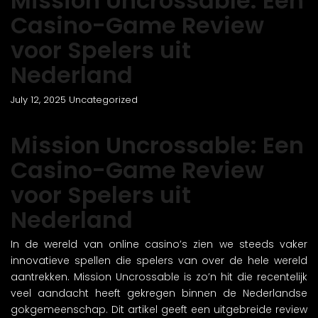
Mission Uncrossable: Een
Casino-Game Review
voor Spelers uit
Nederland
July 12, 2025
Uncategorized
Mission Uncrossable: Een
Casino-Game Review
voor Spelers uit
Nederland
In de wereld van online casino’s zien we steeds vaker
innovatieve spellen die spelers van over de hele wereld
aantrekken. Mission Uncrossable is zo’n hit die recentelijk
veel aandacht heeft gekregen binnen de Nederlandse
gokgemeenschap. Dit artikel geeft een uitgebreide review