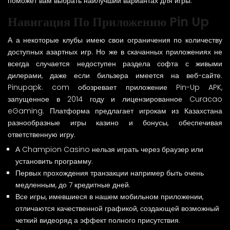
поможет вам выбрать наилучший вариантах для игры.
Навигация По Приложению Pin Up
А а некоторые клубы имею свои ограничения по количеству
доступных азартных игр. Но же в скачанных приложениях не
всегда случается недоступен раздела софта с живыми
дилерами, даже если бильзера имеется на веб-сайте.
Pinupapk. com обозревает приложение Pin-Up APK,
запущенное в 2014 году и лицензированное Curacao
eGaming. Платформа предлагает игрокам из Казахстана
разнообразные игры казино и бонусы, обеспечивая
ответственную игру.
А Champion Casino нельзя играть через браузер или
установить программу.
Первых прохождения транзакции например быть очень
медленным, до 7 кредитные дней.
Все игры, имевшиеся в нашем мобильном приложении,
отличаются качественной графикой, создающей возможный
четкий видеоряд а эффект полного присутствия.