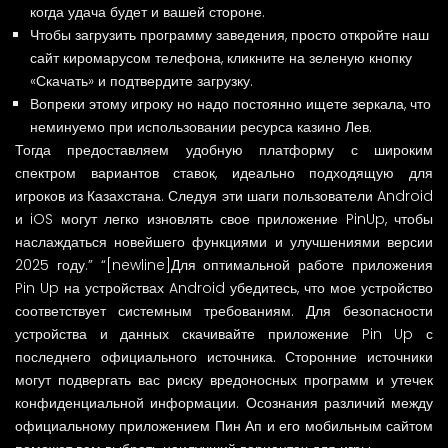
когда удача будет и вашей стороне.
Чтобы загрузить программу заведения, просто откройте наш
сайт киромарусом телефона, кликните на зеленую кнопку
«Скачать» и подтвердите загрузку.
Вопреки этому игроку но надо постоянно ищете зеркала, что
неминуемо при использовании ресурса казино Лев.
Тогда предоставляем удобную платформу с широким
спектром вариантов ставок, идеально подходящую для
игроков из Казахстана. Следуя эти шаги пользователи Android
и iOS могут легко изновлять свое приложение PinUp, чтобы
наслаждаться новейшего функциями и улучшениями версии
2025 году.” “[newline]Для оптимальной работе приложения
Pin Up на устройствах Android убедитесь, что мое устройство
соответствует системным требованиям. Для безопасности
устройства и данных скачивайте приложение Pin Up с
последнего официального источника. Сторонние источники
могут подвергать вас риску вредоносных программ и утечек
конфиденциальной информации. Осознания различий между
официальному приложением Пин Ап и его мобильным сайтом