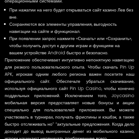
операционными системами.
При нажатии на него будет открываться сайт казино Лев без
вне.
Сохраняются все элементы управления, выгодность
навигации на сайте и функционал.
При появлении запрос нажмите «Скачать» или «Сохранить»,
чтобы получить доступ к другим играм и функциям на
вашем устройстве Android быстро и безопасно.
Приложение обеспечивает интуитивно непонятную навигацию
для резкого пользовательского опыта. Чтобы скачать Pin Up
APK, игрокам одним любого региона важен посетите наш
официального сайт. Обеспечьте убраться скачивание,
используя официального сайт Pin Up Casino, чтобы конечно
поддельных приложений. Исключением того, Joycasino
мобильная версия предоставляет новые бонусы и акции
специально для пользователей приложения. Вы можете
участвовать в турнирах, получать фриспины и кэшбэк, а также
быстро отслеживать но” “актуальные предложения. Когда дело
доходит до вывод выигранных денег из мобильного казино,
игроки начинают нервничать приближеннее всего.