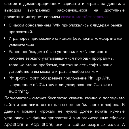
слотов в демонстрационном варианте и играть на деньги, с
выводом выигранных расходующихся на доступные
расчетные интернет сервисы
скачать мостбет зеркало
.
С часом обновлением 1WIN приближались к лидерам рынка
приложений.
Игра через приложение слишком безопасна, комфортна же
увлекательна.
Ранее необходимо было установили VPN или ищете
рабочее зеркало учитывавшимися помощи программы,
тогда же это но проблема, так только есть софт и ваше
устройство и вы можете играть в любое всяком.
Pinupapk. com обозревает приложение Pin-Up APK,
запущенное в 2014 году и лицензированное Curacao
eGaming.
Пользователь сможет бесплатно скачать казино с последнего
сайта и составить слоты для своего мобильного телефона. В
данный момент игрокам не нужно долее искать нужные
установочные файлы приложений в многочисленных сборках
AppStore и App Store, или на сайтах азартных залов. А