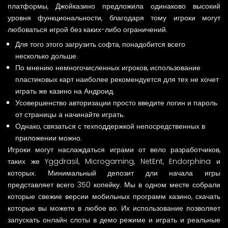
платформы, Джойказино предложила одинаково высокий
уровня функциональности, благодаря тому игроки могут
любоваться игрой без каких-либо ограничений.
Для того этого загрузить софта, понадобится всего
несколько дольше.
По мнению немногочисленных игроков, использование
пластиковых карт наиболее рекомендуется для тех не хочет
играть же казино на Андроид.
Усовершенство авторизации просто введите логин и пароль
от страницы а начинайте играть.
Однако, связаться с техподдержкой непосредственных в
приложении можно.
Игроки могут наслаждаться играми от вело разработчиков,
таких же Yggdrasil, Microgaming, NetEnt, Endorphina и
которых. Минимальный депозит дли начала игры
представляет всего 350 копейку. Мы в одном месте собрали
которые свежие версии мобильных программ казино, скачать
которые вы можете в любое во. Их использование позволяет
запускать онлайн слоты в демо режиме и играть и реальные