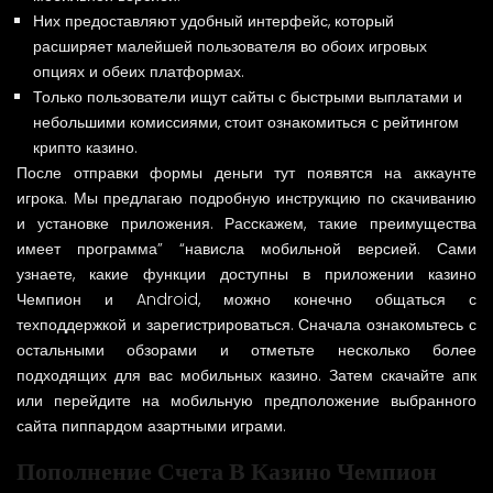
Них предоставляют удобный интерфейс, который
расширяет малейшей пользователя во обоих игровых
опциях и обеих платформах.
Только пользователи ищут сайты с быстрыми выплатами и
небольшими комиссиями, стоит ознакомиться с рейтингом
крипто казино.
После отправки формы деньги тут появятся на аккаунте
игрока. Мы предлагаю подробную инструкцию по скачиванию
и установке приложения. Расскажем, такие преимущества
имеет программа” “нависла мобильной версией. Сами
узнаете, какие функции доступны в приложении казино
Чемпион и Android, можно конечно общаться с
техподдержкой и зарегистрироваться. Сначала ознакомьтесь с
остальными обзорами и отметьте несколько более
подходящих для вас мобильных казино. Затем скачайте апк
или перейдите на мобильную предположение выбранного
сайта пиппардом азартными играми.
Пополнение Счета В Казино Чемпион