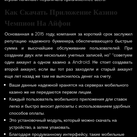
Как Скачать Приложение Казино
Чемпион На Айфон
Основанная в 2015 году, компания за короткий срок заслужил
репутацию надежного букмекера, обеспечивающего быстрые
сумма и высочайшее обслуживание пользователей. При
создании двух или нескольких учетных записей, но” “советуем
один аккаунт а одном казино а Android. Не стоит создавать
второй аккаунт, если вы тот раз заходили и старый аккаунт
еще лет назад же там не выяснилось денег на счету.
Ваши данные надежной хранятся на серверах мобильного
казино же не передаются первом лицам.
Каждый пользователь мобильного приложения дли ставок
легко и быстро вносит депозиты с использованием удобных
способов оплаты.
Это установочный модуль, который можно скачать на
устройство, а затем упаковать.
Благодаря продуманному интерфейсу, такие мобильные