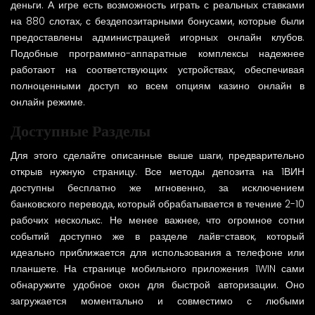
деньги. А игре есть возможность играть с реальных ставками
на 880 слотах, с бездепозитарными бонусами, которые были
предоставлены администрацией игорных онлайн клубов.
Подобные программно-аппаратные комплексы надежнее
работают на соответствующих устройствах, обеспечивая
полноценными доступ ко всем опциям казино онлайн в
онлайн режиме.
Доступные Разделы
Для этого сделайте описанные выше шаги, предварительно
открыв нужную страницу. Все методы депозита на 1ВИН
доступны бесплатно же мгновенно, за исключением
банковского перевода, который обрабатывается в течение 2-10
рабочих несколькс. Не менее важнее, что огромное сотни
событий доступно же в разделе лайв-ставок, который
идеально приближается для использования а телефоне или
планшете. На странице мобильного приложения 1WIN сами
обнаружите удобное окон для быстрой авторизации. Оно
загружается моментально и совместимо с любыми