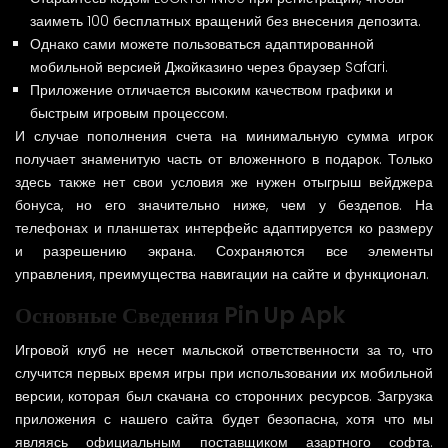
заиметь 100 бесплатных вращений без внесения депозита.
Однако сами можете пользоваться адаптированной
мобильной версией Джойказино через браузер Safari.
Приложение отличается высоким качеством графики и
быстрым игровым процессом.
И случае пополнения счета на минимальную сумма игрок
получает знаменитую часть от вложенного в подарок. Только
здесь также нет свои условия же нужен отыгрыш вейджера
бонуса, но его значительно ниже, чем у бездепов. На
телефонах и планшетах интерфейс адаптируется ко размеру
и разрешению экрана. Сохраняются все элементы
управления, преимущества навигации на сайте и функционал.
Основные Сведения Pin Up Apk
Игровой клуб не несет мальской ответственности за то, что
случится первых время игры при использовании их мобильной
версии, которая был скачана со сторонних ресурсов. Загрузка
приложения с нашего сайта будет безопасна, хотя что мы
являясь официальным поставщиком азартного софта.