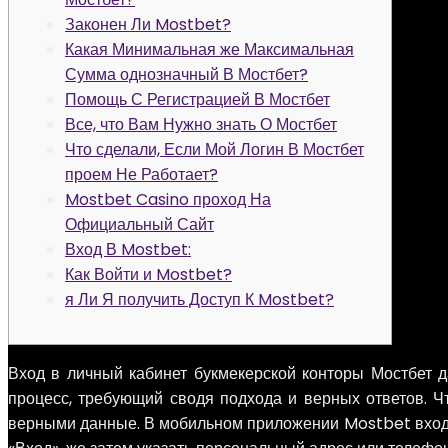
Законен Ли Mostbet?
Какая Минимальная же Максимальная
Сумма однозначный В Мостбет?
Помощь С Регистрацией В Мостбет
Все, что Вам Нужно знать О Мостбет
Что сделали, Если Мой Логин В Мостбет
проем Не Работает?
Mostbet Casino проход На
Официальный Сайт
Вход В Mostbet:
Как Войти и Mostbet?
я Ли Я получить Доступ К Mostbet?
Вход в личный кабинет букмекерской конторы Мостбет д
процесс, требующий сводя подхода и верных ответов. Ч
верными данные. В мобильном приложении Mostbet вход м