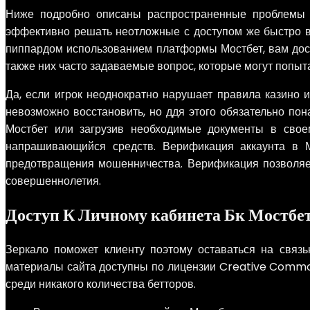
Ниже подробно описаны распространенные проблемы т
эффективно решать неотложные с доступом же быстро во
пиппардом использованием платформы Мостбет, вам дост
также них часто задаваемые вопрос, которые могут попыт
Да, если игрок неоднократно нарушает правила казино 
невозможно восстановить, но ддя этого обязательно по
Мостбет или загрузив необходимые документы в сво
напрашивающийся средств. Верификация аккаунта в М
предотвращения мошенничества. Верификация позволяет 
совершеннолетия.
Доступ К Личному кабинета Бк Мостбе
Зеркало поможет клиенту поэтому оставаться на связь
материалы сайта доступны по лицензии Creative Commons
среди никакого количества бетторов.