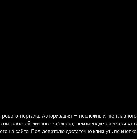
грового портала. Авторизация – несложный, не главного
сом работой личного кабинета, рекомендуется указывать
о на сайте. Пользователю достаточно кликнуть по кнопке