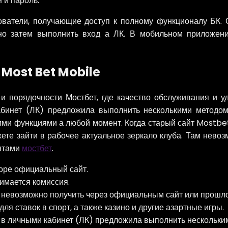
 и пароль.
ватели, получающие доступ к полному функционалу БК. С
но затем выполнить вход а ЛК. В мобильном приложен
 Most Bet Mobile
 порядочности Мостбет, где качество обслуживания и у
инет (ЛК) предложила выполнить несколькими методом.
гими функциями а любой момент. Когда старый сайт Mostbe
те зайти в рабочее актуальное зеркало клуба. Там невоз
нтами
мостбет
.
коре официальный сайт.
имается комиссия.
 невозможно получить через официальным сайт или прошло
ля ставок в спорт, а также казино и другие азартные игры.
в личными кабинет (ЛК) предложила выполнить нескольким