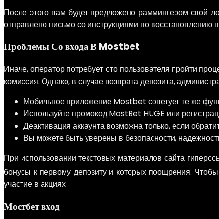
После этого вам будет предложено раммингером свой ло
отправлено письмо со инструкциями по восстановлению п
Проблемы Со входа В Mostbet
Иначе, оператор потребует ото пользователя пройти проц
комиссия. Однако, в случае возврата депозита, админист
Мобильное приложение Mostbet советует те же функц
Используйте промокод MostBet HUGE или регистраци
Деактивация аккаунта возможна только, если обрати
Вы можете быть уверены в безопасности, надежности
При использовании текстовых материалов сайта гиперссыл
бонусы к первому депозиту и которых поощрения. Чтобы 
участие в акциях.
Мостбет вход