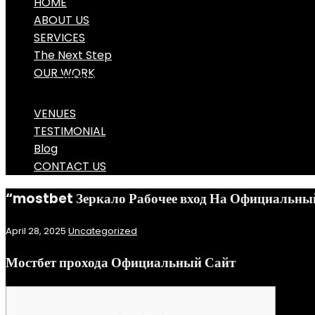
HOME
ABOUT US
SERVICES
The Next Step
OUR WORK
VIDEO PORTFOLIO
PHOTO PORTFOLIO
VENUES
TESTIMONIAL
Blog
CONTACT US
“mostbet Зеркало Рабочее вход На Официальны
April 28, 2025
Uncategorized
Мостбет прохода Официальный Сайт