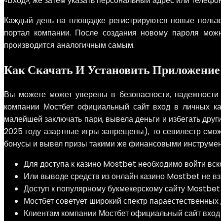
«Вход», же затем указать персональный адрес или телефон
Каждый день на площадке регистрируются новые пользо
портал компании. После создания новому пароля мож
производится аналогичным самым.
Как Скачать И Установить Приложение
Вы можете может уверены в безопасности, надежности и
компании Мостбет официальный сайт вход в личных каб
малейшей заключать пари, вывела деньги и избегать дру
2025 году азартные игры запрещены), то севилестр сможе
бонусы и вывел призы такими же финансовыми инструме
Для доступа к казино Mostbet необходимо войти вс
Или выводе средств из онлайн казино Mostbet не вз
Доступ к популярному букмекерскому сайту Mostbet
Мостбет советует широкий спектр параестественных д
Клиентам компании Мостбет официальный сайт вход 