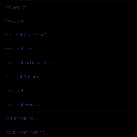
monoslot
mostbet
Mostbet Casino AZ
mostbet italy
mostbet ozbekistonda
Mostbet Russia
mostbet tr
mostbet скачать
Mr Bet casino DE
mx-bbrbet-casino