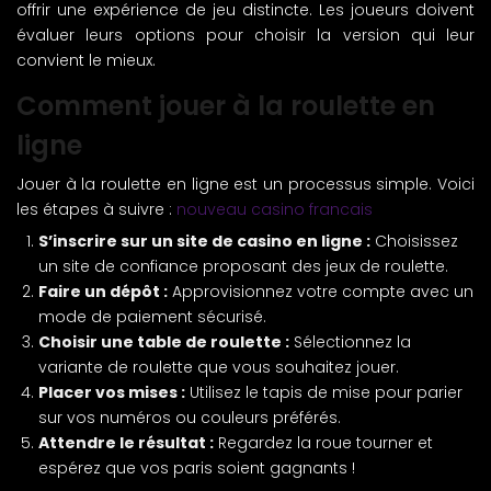
offrir une expérience de jeu distincte. Les joueurs doivent
évaluer leurs options pour choisir la version qui leur
convient le mieux.
Comment jouer à la roulette en
ligne
Jouer à la roulette en ligne est un processus simple. Voici
les étapes à suivre :
nouveau casino francais
S’inscrire sur un site de casino en ligne :
Choisissez
un site de confiance proposant des jeux de roulette.
Faire un dépôt :
Approvisionnez votre compte avec un
mode de paiement sécurisé.
Choisir une table de roulette :
Sélectionnez la
variante de roulette que vous souhaitez jouer.
Placer vos mises :
Utilisez le tapis de mise pour parier
sur vos numéros ou couleurs préférés.
Attendre le résultat :
Regardez la roue tourner et
espérez que vos paris soient gagnants !