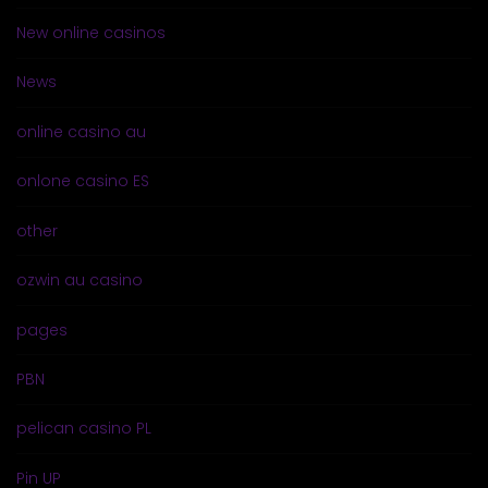
New online casinos
News
online casino au
onlone casino ES
other
ozwin au casino
pages
PBN
pelican casino PL
Pin UP