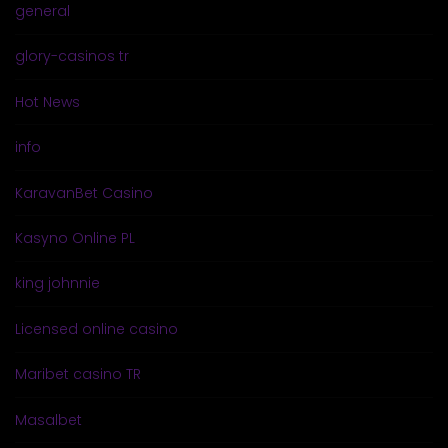
general
glory-casinos tr
Hot News
info
KaravanBet Casino
Kasyno Online PL
king johnnie
Licensed online casino
Maribet casino TR
Masalbet