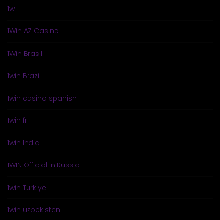
1w
1Win AZ Casino
1Win Brasil
1win Brazil
1win casino spanish
1win fr
1win India
1WIN Official In Russia
1win Turkiye
1win uzbekistan