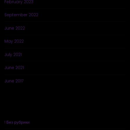
February 2023
September 2022
June 2022
May 2022
July 2021
June 2021
June 2017
CATEGORIES
! Без рубрики