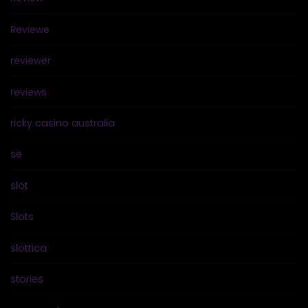
Reviewe
reviewer
reviews
ricky casino australia
se
slot
Slots
slottica
stories