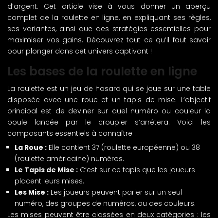
d’argent. Cet article vise à vous donner un aperçu
complet de la roulette en ligne, en expliquant ses règles,
ses variantes, ainsi que des stratégies essentielles pour
maximiser vos gains. Découvrez tout ce qu’il faut savoir
pour plonger dans cet univers captivant !
Les bases de la roulette en ligne
La roulette est un jeu de hasard qui se joue sur une table
disposée avec une roue et un tapis de mise. L’objectif
principal est de deviner sur quel numéro ou couleur la
boule lancée par le croupier s’arrêtera. Voici les
composants essentiels à connaître :
La Roue :
Elle contient 37 (roulette européenne) ou 38
(roulette américaine) numéros.
Le Tapis de Mise :
C’est sur ce tapis que les joueurs
placent leurs mises.
Les Mise :
Les joueurs peuvent parier sur un seul
numéro, des groupes de numéros, ou des couleurs.
Les mises peuvent être classées en deux catégories : les