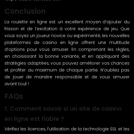
Conclusion
La roulette en ligne est un excellent moyen d’ajouter du
frisson et de l’excitation à votre expérience de jeu. Que
vous soyez un joueur novice ou expérimenté, les nouvelles
plateformes de casino en ligne offrent une multitude
d’options pour vous amuser. En comprenant les règles,
en choisissant la bonne variante, et en appliquant des
stratégies adaptées, vous pouvez améliorer vos chances
et profiter au maximum de chaque partie. N’oubliez pas
de jouer de manière responsable et de vous amuser
avant tout !
FAQs
1. Comment savoir si un site de casino
en ligne est fiable ?
Vérifiez les licences, l’utilisation de la technologie SSL et les