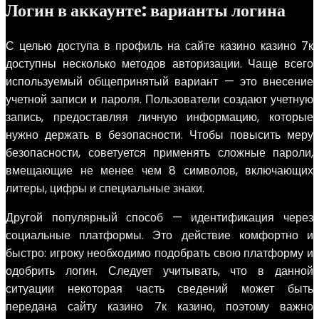
Логин в аккаунте: варианты логина
С целью доступа в профиль на сайте казино казино 7к
доступны несколько методов авторизации. Чаще всего
используемый общепринятый вариант — это внесение
учетной записи и пароля. Пользователи создают учетную
запись, предоставляя личную информацию, которые
нужно держать в безопасности. Чтобы повысить меру
безопасности, советуется применять сложные пароли,
вмещающие не менее чем 8 символов, включающих
литеры, цифры и специальные знаки.
Другой популярный способ — идентификация через
социальные платформы. Это действие комфортно и
быстро: игроку необходимо подобрать свою платформу и
одобрить логин. Следует учитывать, что в данной
ситуации некоторая часть сведений может быть
передана сайту казино 7к казино, поэтому важно