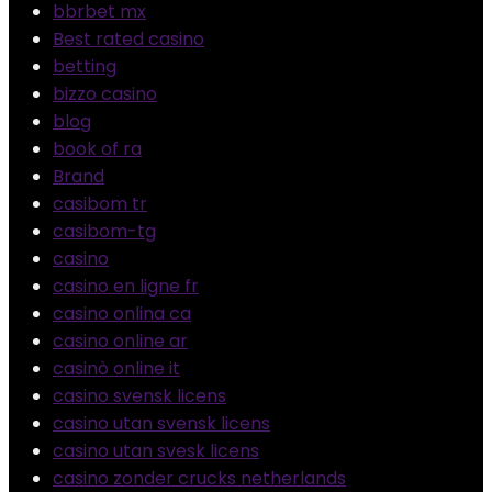
bbrbet mx
Best rated casino
betting
bizzo casino
blog
book of ra
Brand
casibom tr
casibom-tg
casino
casino en ligne fr
casino onlina ca
casino online ar
casinò online it
casino svensk licens
casino utan svensk licens
casino utan svesk licens
casino zonder crucks netherlands