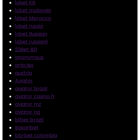
1xbet KR
1xbet malaysia
1xbet Morocco
1xbet russia
1xbet Russian
1xbet russian1
22Bet BD
anonymous
articles
austria
Aviator
aviator brazil
aviator casino fr
aviator mz
aviator ng
b1bet brazil
Basaribet
bbrbet colombia