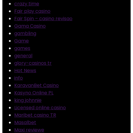
crazy time
Fair play casino
Fair Spin – casino revisao
Gama Casino
gambling
Game
games
general
glory-casinos tr
Hot News
info
KaravanBet Casino
Kasyno Online PL
king johnnie
Licensed online casino
Maribet casino TR
Masalbet
Maxi reviewe