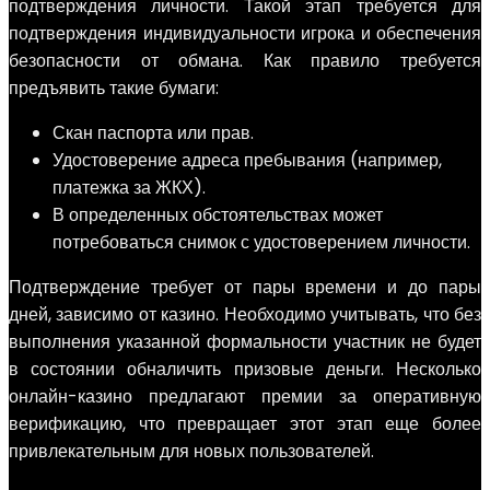
подтверждения личности. Такой этап требуется для
подтверждения индивидуальности игрока и обеспечения
безопасности от обмана. Как правило требуется
предъявить такие бумаги:
Скан паспорта или прав.
Удостоверение адреса пребывания (например,
платежка за ЖКХ).
В определенных обстоятельствах может
потребоваться снимок с удостоверением личности.
Подтверждение требует от пары времени и до пары
дней, зависимо от казино. Необходимо учитывать, что без
выполнения указанной формальности участник не будет
в состоянии обналичить призовые деньги. Несколько
онлайн-казино предлагают премии за оперативную
верификацию, что превращает этот этап еще более
привлекательным для новых пользователей.