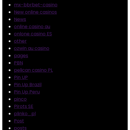
mx-bbrbet-casino
New online casinos
News
online casino au
onlone casino ES
other
ozwin au casino
pages
PBN
pelican casino PL
Pin UP
Pin Up Brazil
Pin Up Peru
pinco
Pirots SE
plinko_pl
Post
posts