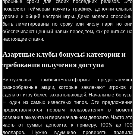
пробные сроки для своих последних релизов. Это
позволяет геймерам изучить графику, дополнительные
уровни и общий настрой игры. Демо модели способны
быть лимитированы по сроку или числу пари, но они
обеспечивают ценный навык перед тем, как решиться на
настоящие ставки.
Азартные клубы бонусы: категории и
требования получения доступа
Виртуальные гэмблинг-платформы предоставляют
разнообразные акции, которые завлекают игроков и
сделают игру более захватывающей. Начальные бонусы
— один из самых известных типов. Эти предложения
предоставляются первым пользователям в момент
создания аккаунта и первоначальном депозите. Часто это
часть от суммы депозита, к примеру, 100% до 100
долларов. Нужно вдумчиво проверять правила