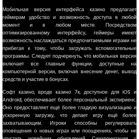
Мобильная версия интерфейса казино предлагает
геймерам удобство и возможность доступа в любой
момент и в любом месте. Посредством
оптимизированному интерфейсу, геймеры имеют
возможность наслаждаться предпочитаемыми играми не
прибегая к тому, чтобы загружать вспомогательные
программы. Следует подчеркнуть, что мобильная версия
включает все главные функции, доступные на
компьютерной версии, включая внесение денег, вывод
средств и участие в бонусах.
Софт казино, вроде казино 7к, доступное для iOS и
Android, обеспечивает более персональный экспириенс.
Оно предоставляет ещё более гладкую визуализацию и
ускоренную загрузку, что делает игру ещё более
захватывающим. Игроки способны регулировать
оповещения о новых играх или поощрениях, чтобы не
упустить новейших обновлений. Синхронизация с