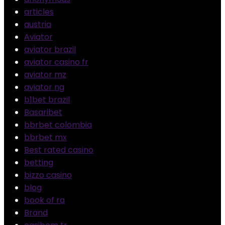
articles
austria
Aviator
aviator brazil
aviator casino fr
aviator mz
aviator ng
b1bet brazil
Basaribet
bbrbet colombia
bbrbet mx
Best rated casino
betting
bizzo casino
blog
book of ra
Brand