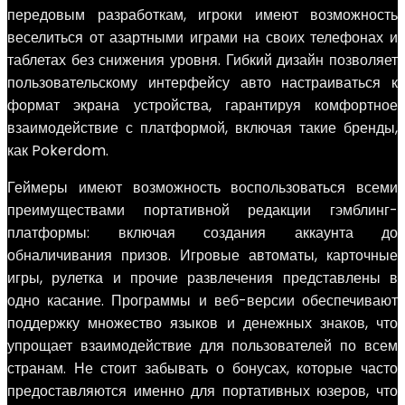
передовым разработкам, игроки имеют возможность
веселиться от азартными играми на своих телефонах и
таблетах без снижения уровня. Гибкий дизайн позволяет
пользовательскому интерфейсу авто настраиваться к
формат экрана устройства, гарантируя комфортное
взаимодействие с платформой, включая такие бренды,
как Pokerdom.
Геймеры имеют возможность воспользоваться всеми
преимуществами портативной редакции гэмблинг-
платформы: включая создания аккаунта до
обналичивания призов. Игровые автоматы, карточные
игры, рулетка и прочие развлечения представлены в
одно касание. Программы и веб-версии обеспечивают
поддержку множество языков и денежных знаков, что
упрощает взаимодействие для пользователей по всем
странам. Не стоит забывать о бонусах, которые часто
предоставляются именно для портативных юзеров, что