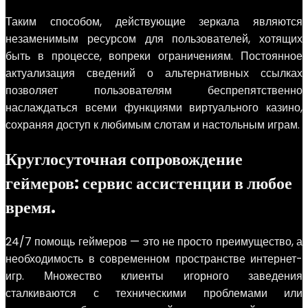
Таким способом, действующие зеркала являются
незаменимым ресурсом для пользователей, хотящих
быть в процессе, вопреки ограничениям. Постоянное
актуализация сведений о альтернативных ссылках
позволяет пользователям беспрепятственно
наслаждаться всеми функциями виртуального казино,
сохраняя доступ к любимым слотам и настольным играм.
Круглосуточная сопровождение
геймеров: сервис ассистенции в любое
время.
24/7 помощь геймеров — это не просто преимущество, а
необходимость в современном пространстве интернет-
игр. Множество клиенты игорного заведения
сталкиваются с техническими проблемами или