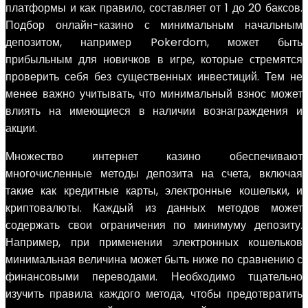
платформы и как правило, составляет от 1 до 20 баксов.
Подбор онлайн-казино с минимальным начальным
депозитом, например Pokerdom, может быть
прибыльным для новичков в игре, которые стремятся
проверить себя без существенных инвестиций. Тем не
менее важно учитывать, что минимальный взнос может
влиять на имеющиеся в наличии вознаграждения и
акции.
Множество интернет казино обеспечивают
многочисленные методы депозита на счета, включая
такие как кредитные карты, электронные кошельки, и
криптовалюты. Каждый из данных методов может
содержать свои ограничения по минимуму депозиту.
Например, при применении электронных кошельков
минимальная величина может быть ниже по сравнению с
финансовыми переводами. Необходимо тщательно
изучить правила каждого метода, чтобы предотвратить