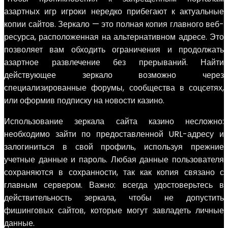
азартных игр игроки нередко прибегают к актуальные
копии сайтов. Зеркало — это полная копия главного веб-
ресурса, расположенная на альтернативном адресе. Это
позволяет вам обходить ограничения и продолжать
азартное развлечение без прерываний. Найти
действующее зеркало возможно через
специализированные форумы, сообщества в соцсетях,
или оформив подписку на новости казино.
Использование зеркала сайта казино несложно:
необходимо зайти по предоставленной URL-адресу и
залогиниться в свой профиль, используя прежние
учетные данные и пароль. Любая данные пользователя
сохраняются в сохранности, так как копия связано с
главным сервером. Важно: всегда удостоверьтесь в
действительность зеркала, чтобы не допустить
фишинговых сайтов, которые могут завладеть личные
данные.