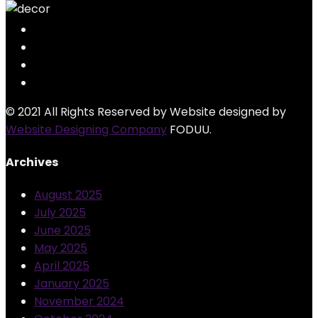
© 2021 All Rights Reserved by Website designed by
Website Designing Company
FODUU.
Archives
August 2025
July 2025
June 2025
May 2025
April 2025
January 2025
November 2024