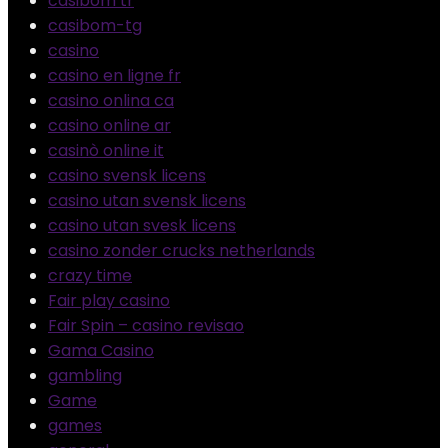
casibom tr
casibom-tg
casino
casino en ligne fr
casino onlina ca
casino online ar
casinò online it
casino svensk licens
casino utan svensk licens
casino utan svesk licens
casino zonder crucks netherlands
crazy time
Fair play casino
Fair Spin – casino revisao
Gama Casino
gambling
Game
games