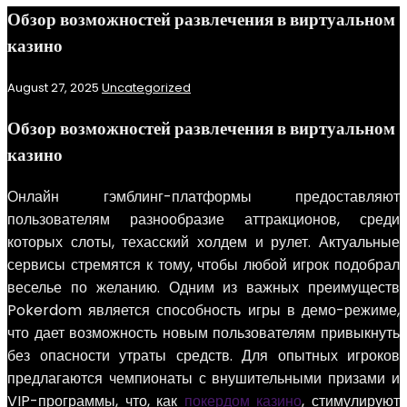
Обзор возможностей развлечения в виртуальном
казино
August 27, 2025
Uncategorized
Обзор возможностей развлечения в виртуальном
казино
Онлайн гэмблинг-платформы предоставляют
пользователям разнообразие аттракционов, среди
которых слоты, техасский холдем и рулет. Актуальные
сервисы стремятся к тому, чтобы любой игрок подобрал
веселье по желанию. Одним из важных преимуществ
Pokerdom является способность игры в демо-режиме,
что дает возможность новым пользователям привыкнуть
без опасности утраты средств. Для опытных игроков
предлагаются чемпионаты с внушительными призами и
VIP-программы, что, как
покердом казино
, стимулируют