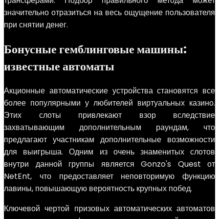
трансферами. Подбор правильного метода может
значительно отразиться на весь ощущение пользователя
при снятии денег.
Бонусные гемблинговые машины:
известные автоматы
Акционные автоматические устройства становятся все
более популярными у любителей виртуальных казино.
Этих слоты привлекают взор вследствие
захватывающим дополнительным раундам, что
предлагают участникам дополнительные возможности
для выигрыша. Одним из очень знаменитых слотов
внутри данной группы является Gonzo's Quest от
NetEnt, что предоставляет неповторимую функцию
лавины, повышающую вероятность крупных побед.
Ключевой чертой призовых автоматических автоматов