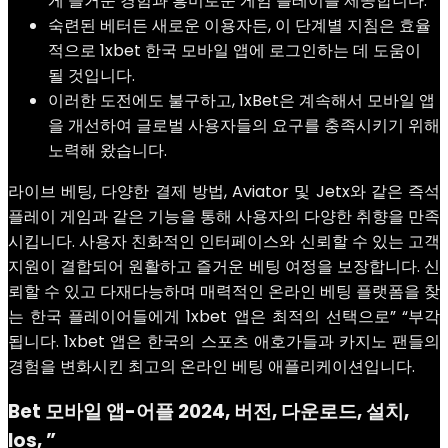
게 즐거운 경험과 흥미로운 게임 플레이를 제공합니다.
숙련된 베터든 새로운 이용자든, 이 단계별 지침은 효율
적으로 1xbet 한국 모바일 앱에 로그인하는 데 도움이
될 것입니다.
이러한 도전에도 불구하고, 1xBet은 계속해서 모바일 앱
을 개선하여 글로벌 사용자들의 요구를 충족시키기 위해
노력해 왔습니다.
라이브 베팅, 다양한 결제 방법, Aviator 및 Jetx와 같은 즉석
플레이 게임과 같은 기능을 통해 사용자의 다양한 취향을 만족
시킵니다. 사용자 친화적인 인터페이스와 신뢰할 수 있는 고객
지원이 결합되어 원활하고 즐거운 베팅 여정을 보장합니다. 신
뢰할 수 있고 다재다능하며 매력적인 온라인 베팅 플랫폼을 찾
는 한국 플레이어들에게 1xbet 앱은 최적의 선택으로” “부각
됩니다. 1xbet 앱은 한국의 스포츠 애호가들과 카지노 팬들의
경험을 변화시킨 최고의 온라인 베팅 애플리케이션입니다.
Bet 모바일 앱-어플 2024, 버전, 다운로드, 설치,
Ios, ”