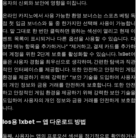
용자의 신뢰와 보안에 영향을 미칩니다.
온라인 카지노에서 사용 가능한 환영 보너스는 스포츠 베팅 독
점 첫 입금 보너스와 둘 중 한가지만 선택해 사용이 가능합니
다. 말 그대로 한 번만 클릭하면 원하는 섹션이 열리고 현재 이
벤트 목록이 표시되거나 다른 옵션을 사용할 수 있습니다. 다
양한 메뉴 항목을 추가하거나” “제거하고, 결제 카드를 추가하
며 계정을 위한 2단계 보호를 활성화할 수 있습니다. 1xBet어
플은 사용자 경험을 최우선으로 생각하며, 간편한 탐색과 직관
적인 인터페이스를 제공합니다. 또한 안전하고 안정적인 게임
환경을 제공하기 위해 강력한” “보안 기술을 도입하여 사용자
의 개인 정보와 금융 거래를 안전하게 보호합니다. 또한 안전
하고 안정적인 게임 환경을 제공하기 위해 강력한 보안 기술을
도입하여 사용자의 개인 정보와 금융 거래를 안전하게 보호합
니다.
Ios용 1xbet — 앱 다운로드 방법
둘째, 사용자는 앱의 프로모션 섹션을 정기적으로 확인하거나