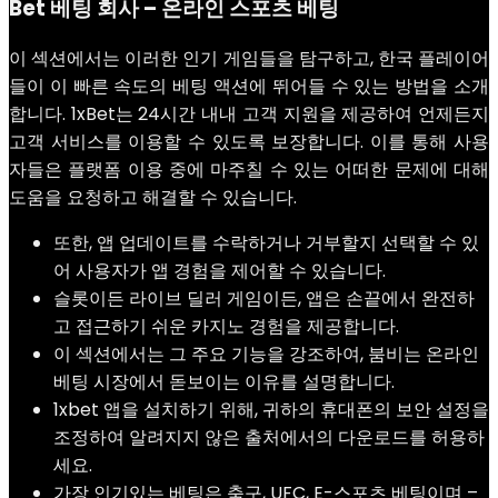
Bet 베팅 회사 – 온라인 스포츠 베팅
이 섹션에서는 이러한 인기 게임들을 탐구하고, 한국 플레이어
들이 이 빠른 속도의 베팅 액션에 뛰어들 수 있는 방법을 소개
합니다. 1xBet는 24시간 내내 고객 지원을 제공하여 언제든지
고객 서비스를 이용할 수 있도록 보장합니다. 이를 통해 사용
자들은 플랫폼 이용 중에 마주칠 수 있는 어떠한 문제에 대해
도움을 요청하고 해결할 수 있습니다.
또한, 앱 업데이트를 수락하거나 거부할지 선택할 수 있
어 사용자가 앱 경험을 제어할 수 있습니다.
슬롯이든 라이브 딜러 게임이든, 앱은 손끝에서 완전하
고 접근하기 쉬운 카지노 경험을 제공합니다.
이 섹션에서는 그 주요 기능을 강조하여, 붐비는 온라인
베팅 시장에서 돋보이는 이유를 설명합니다.
1xbet 앱을 설치하기 위해, 귀하의 휴대폰의 보안 설정을
조정하여 알려지지 않은 출처에서의 다운로드를 허용하
세요.
가장 인기있는 베팅은 축구, UFC, E-스포츠 베팅이며 –