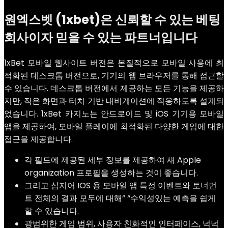
원엑스벳 (1xbet)은 신뢰할 수 있는 베팅
회사이자 믿을 수 있는 파트너입니다
1xBet 모바일 웹사이트 버전은 본질적으로 모바일 사용에 최
적화된 데스크톱 버전으로, 기기의 웹 브라우저를 통해 접근할
수 있습니다. 데스크톱 버전에서 제공하는 모든 기능을 제공하
지만, 작은 화면과 터치 기반 내비게이션에 적응하도록 설계되
었습니다. 1xBet 카지노는 안드로이드 및 iOS 기기용 모바일
앱을 제공하여, 모바일 플레이에 최적화된 다양한 게임에 대한
접근을 제공합니다.
각 필드에 제공된 세부 정보를 제공하여 새 Apple
organization 프로필을 생성하는 것이 좋습니다.
그리고 심지어 IOS 용 모바일 앱 특정 이벤트와 토너먼
트 전체의 결과 모두에 대해” “수익성있는 예측을 쉽게
할 수 있습니다.
광범위한 게임 범위, 사용자 친화적인 인터페이스, 넉넉