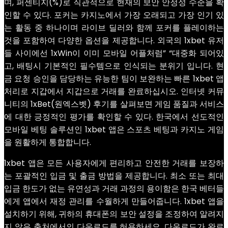
며, 퍼센티지(%)로 직관적으로 현재의 보안 안정성 수준을 확
인할 수 있다. 포커는 카지노에서 가장 오래되고 가장 인기 있
는 활동 중 하나이며 라이브 딜러와 함께 포커를 플레이하는
것을 포함하여 다양한 옵션을 제공합니다. 외국의 1xbet 유저
들 사이에선 1xWin이 이미 모바일 어플처럼” “대중화 되어있
고, 배팅시 기본적인 필수템으로 인식되는 분위기 입니다. 현
금 요청 승인을 담당하는 유능한 팀이 보완하는 빠른 1xbet 앱
처리로 지갑에서 지갑으로 거래를 완료하십시오. 인터넷 커뮤
니티의 1xBet(원엑스벳) 후기를 살펴보면 게임 품질과 서비스
에 대한 긍정적인 평가를 확인할 수 있다. 한국에서 선도적인
모바일 베팅 솔루션인 1xbet 앱은 스포츠 베팅과 카지노 게임
을 원활하게 통합합니다.
1xbet 앱은 모든 사용자에게 편리하고 안전한 거래를 보장하
는 포괄적인 입금 및 출금 방법을 제공합니다. 최소 또는 최대
입금 한도가 없는 유연성과 거래 과정의 용이함은 한국 베터들
에게 앱에서 재정 관리를 수월하게 만들어줍니다. 1xbet 앱을
설치하기 위해, 귀하의 휴대폰의 보안 설정을 조정하여 알려지
지 않은 출처에서의 다운로드를 허용하세요. 다운로드가 완료