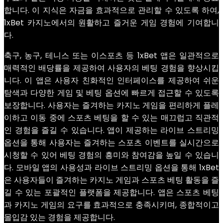
합니다. 이 지식은 자금을 효과적으로 관리할 수 있도록 하여,
1xBet 카지노에서의 원활하고 즐거운 게임 경험에 기여합니
다.
축구, 농구, 테니스 또는 이스포츠 등 1xBet 앱은 일관적으로
매력적인 배당률을 제공하여 사용자의 베팅 경험을 향상시킵
니다. 이 앱은 사용자 친화적인 인터페이스를 제공하여 쉬운
탐색과 다양한 게임 및 베팅 옵션에 빠르게 접근할 수 있도록
보장합니다. 사용자는 즐겨하는 카지노 게임을 편리하게 플레
이하고 이동 중에 스포츠 베팅을 할 수 있는 매끄럽고 직관적
인 경험을 즐길 수 있습니다. 앱이 제공하는 라이브 스트리밍
옵션을 통해 사용자는 즐겨하는 스포츠 이벤트를 실시간으로
시청할 수 있어 베팅 경험의 흥미와 참여감을 높일 수 있습니
다. 모바일 앱의 사용성과 라이브 스트리밍 옵션을 통해 1xBet
은 사용자들이 즐겨하는 카지노 게임과 스포츠 베팅 활동을 즐
길 수 있는 포괄적인 플랫폼을 제공합니다. 앱은 스포츠 베팅
과 카지노 게임의 요구를 효과적으로 충족시키며, 종합적이고
몰입감 있는 경험을 제공합니다.