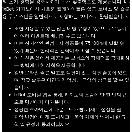
의 초기 경험을 강화시키기 위해 맞춤형으로 제공됩니다. 네,
1xBet 카지노에서 새로운 플레이어들은 입금 보너스 및 슬롯
용 무료 스핀을 일반적으로 포함하는 보너스로 환영받습니다.
또한 사용할 수 있는 많은 베팅 유형이 있으므로” “동시
에 여러 이벤트에 베팅할 수도 있습니다.
이는 장기적인 관점에서 성공률이 75-80%에 달할 수
있기 때문에 합리적인 전략이라고 할 수 있습니다.
이 섹션은 앱에서 제공되는 보너스의 잠재력을 극대화하
는 방법에 대한 지침을 제공합니다.
일반 온라인 슬롯 말고도 잭팟이 있는 잭팟 슬롯이 있으
며, 잭팟 슬롯은 이긴다면 엄청난 금액의 상금을 딸 수 있
습니다.
1xBet 모바일 앱을 통해, 카지노의 스릴이 단 한 번의 탭
으로 당신에게 다가옵니다.
성공한 후아이폰에 다운로드 개발, 가제트 설정을 열고
지역 변경에 대해 표시하고” “운영 체제에서 제시 한 규
칙 및 규정에 동의하십시오.