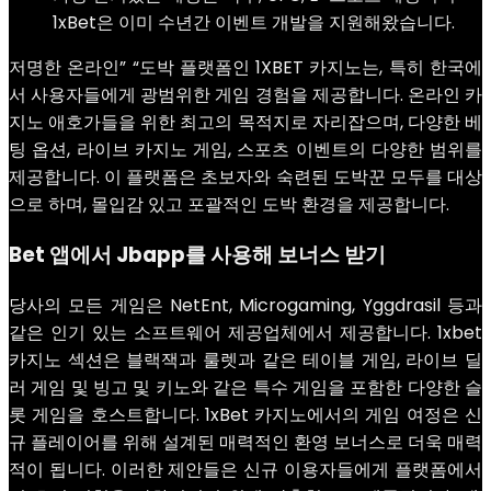
1xBet은 이미 수년간 이벤트 개발을 지원해왔습니다.
저명한 온라인” “도박 플랫폼인 1XBET 카지노는, 특히 한국에
서 사용자들에게 광범위한 게임 경험을 제공합니다. 온라인 카
지노 애호가들을 위한 최고의 목적지로 자리잡으며, 다양한 베
팅 옵션, 라이브 카지노 게임, 스포츠 이벤트의 다양한 범위를
제공합니다. 이 플랫폼은 초보자와 숙련된 도박꾼 모두를 대상
으로 하며, 몰입감 있고 포괄적인 도박 환경을 제공합니다.
Bet 앱에서 Jbapp를 사용해 보너스 받기
당사의 모든 게임은 NetEnt, Microgaming, Yggdrasil 등과
같은 인기 있는 소프트웨어 제공업체에서 제공합니다. 1xbet
카지노 섹션은 블랙잭과 룰렛과 같은 테이블 게임, 라이브 딜
러 게임 및 빙고 및 키노와 같은 특수 게임을 포함한 다양한 슬
롯 게임을 호스트합니다. 1xBet 카지노에서의 게임 여정은 신
규 플레이어를 위해 설계된 매력적인 환영 보너스로 더욱 매력
적이 됩니다. 이러한 제안들은 신규 이용자들에게 플랫폼에서