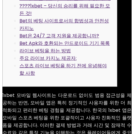
????1xbet – 당신의 승리를 위해 필요한 모
든 것!
Bet의 베팅 사이트로서의 합법성과 안전성
카지노
Bet은 24/7 고객 지원을 제공합니까?
Bet Apk와 호환되는 안드로이드 기기 목록
라이브 베팅을 하는 방법
주요 라이브 카지노 제공자:
스포츠 라이브 베팅을 하기 전에 유념해야
할 사항
1xbet 모바일 웹사이트는 다운로드 없이도 범용 접근성을 제
공하는 반면, 모바일 앱은 특히 정기적인 사용자를 위한 더 최
적화되고 편리한 베팅 경험을 제공합니다. 한국의 1xbet 앱은
모바일 스포츠 베팅을 위한 포괄적이고 사용자 친화적인 플랫
폼을 제공합니다. 이러한 결제 방법과 거래 시간 및 잠재적 수
수료와 같은 특정 기능을 이해하는 것은 플레이어들에게 중요