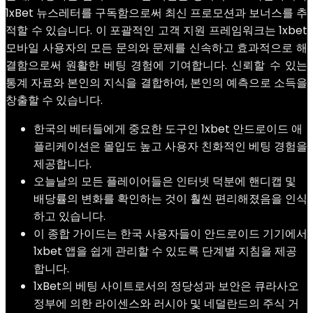
1xBet 뉴스레터를 구독함으로써 최신 프로모션과 보너스를 추
적할 수 있습니다. 이 포괄적인 고객 지원 프레임워크는 1xbet
모바일 사용자의 모든 문의와 문제를 신속하고 효과적으로 해
결함으로써 원활한 베팅 경험에 기여합니다. 신뢰할 수 있는
통계 자료와 본인의 지식을 결합하여, 본인의 예측으로 소득을
창출할 수 있습니다.
한국의 베터들에게 중요한 도구인 1xbet 안드로이드 애
플리케이션은 몰입도 높고 사용자 친화적인 베팅 경험을
제공합니다.
오늘날의 모든 플레이어들은 인터넷 덕분에 핸디캡 및
배당률의 변화를 확인하는 것이 훨씬 편리해졌음을 인식
하고 있습니다.
이 종합 가이드는 한국 사용자들이 안드로이드 기기에서
1xbet 앱을 쉽게 관리할 수 있도록 단계별 지침을 제공
합니다.
1xBet의 베팅 사이트로서의 정당성과 보안은 큐라사오
정부에 의한 라이센스와 러시아 및 네덜란드의 주식 거