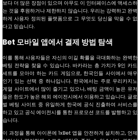
보다 더 많은 장점이 있으며 아무도 이 인터페이스에 액세스하
는 것을 후원하거나 제한하지 않습니다. 우리는 강력하고 완벽
하게 사용자 정의된 플랫폼으로 그 무엇도 당신을 막을 수 없
다고 믿습니다.
Bet 모바일 앱에서 결제 방법 탐색
이를 통해 사용자들은 자신의 이길 확률을 극대화하는 완벽한
베팅 전략을 찾을 수 있습니다. 바카라는 총 가치가 9인 카드
세트를 모아야 하는 카드 게임으로, 한국인들 사이에서 매우
인기 있는 선택 중 하나입니다. 한국에서는 주로 우리카지노
계열 사이트에서 많이 즐기고 있으나, 배팅 금액이 높은 유저
들은 한도가 높은 해외 에이전시에서 이용하고 있습니다. 글로
벌 베팅 사이트 중 유일하게 한국에 공식 진출하여 서비스를
하고 있고 공식 에이전시를 통한 프로모션 코드를 발행하고 있
습니다.
이 과정을 통해 아이폰에 1xBet 앱을 안전하게 설치하고, 언제