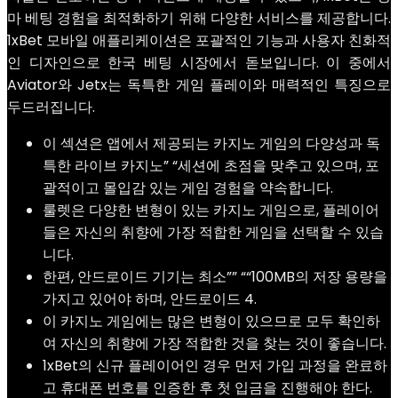
마 베팅 경험을 최적화하기 위해 다양한 서비스를 제공합니다.
1xBet 모바일 애플리케이션은 포괄적인 기능과 사용자 친화적
인 디자인으로 한국 베팅 시장에서 돋보입니다. 이 중에서
Aviator와 Jetx는 독특한 게임 플레이와 매력적인 특징으로
두드러집니다.
이 섹션은 앱에서 제공되는 카지노 게임의 다양성과 독
특한 라이브 카지노” “세션에 초점을 맞추고 있으며, 포
괄적이고 몰입감 있는 게임 경험을 약속합니다.
룰렛은 다양한 변형이 있는 카지노 게임으로, 플레이어
들은 자신의 취향에 가장 적합한 게임을 선택할 수 있습
니다.
한편, 안드로이드 기기는 최소”” ““100MB의 저장 용량을
가지고 있어야 하며, 안드로이드 4.
이 카지노 게임에는 많은 변형이 있으므로 모두 확인하
여 자신의 취향에 가장 적합한 것을 찾는 것이 좋습니다.
1xBet의 신규 플레이어인 경우 먼저 가입 과정을 완료하
고 휴대폰 번호를 인증한 후 첫 입금을 진행해야 한다.