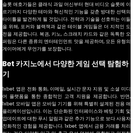
슬롯 애호가들은 클래식 과일 머신부터 현대 비디오 슬롯에 이
르기까지 다양한 테마와 혁신적인 기능을 갖춘 방대한 선택의
타이틀을 발견하게 될 것입니다. 전략과 기술을 선호하는 이들
을 위해, 포커와 블랙잭과 같은 테이블 게임들은 더 지적인 도
전을 제공합니다. 복권, 키노, 스크래치 카드와 같은 독특한 오
퍼링은 다른 종류의 엔터테인먼트 맛을 제공하며, 모든 유형의
게이머에게 무언가를 보장합니다.
Bet 카지노에서 다양한 게임 선택 탐험하
기
1xbet 앱은 전화 통화, 이메일, 실시간 문자 지원 및 소셜 미디
어 플랫폼을 통한 종합적인 고객 지원을 제공합니다. 반면,
1xbet 모바일 앱은 모바일 기기를 위해 특별히 설계된 전용 애
플리케이션입니다. 이는 단순화된 인터페이스와 베팅 기회 및
업데이트에 대한 푸시 알림과 같은 추가 기능으로 보다 사용자
친화적인 경험을 제공합니다. 1xbet 앱에서 금융 거래를 처리