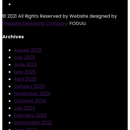
© 2021 All Rights Reserved by Website designed by
Website Designing Company
FODUU.
Archives
August 2025
July 2025
June 2025
May 2025
April 2025
January 2025
November 2024
October 2024
July 2023
February 2023
September 2022
June 2022