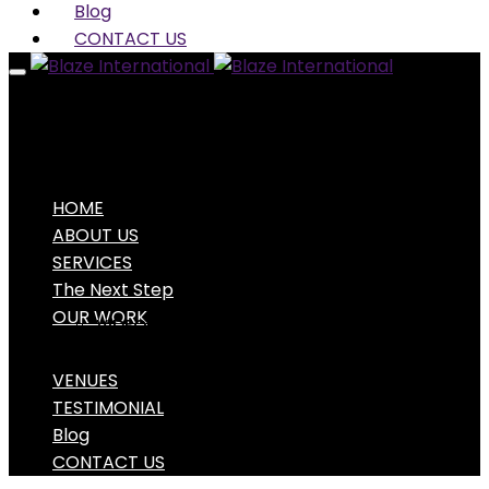
Blog
CONTACT US
HOME
ABOUT US
SERVICES
The Next Step
OUR WORK
VIDEO PORTFOLIO
PHOTO PORTFOLIO
VENUES
TESTIMONIAL
Blog
CONTACT US