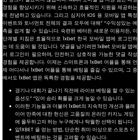
경험을 향상시키기 위해 신속하고 효율적인 지원을 제공하는
데 전념하고 있습니다. 그리고 심지어 IOS 용 모바일 앱 특정
이벤트와 토너먼트 전체의 결과 모두에 대해” “수익성있는 예
측을 쉽게 할 수 있습니다. 숙련된 베터든 새로운 이용자든, 이
단계별 지침은 효율적으로 1xbet 한국 모바일 앱에 로그인하
는 데 도움이 될 것입니다. 댓글을 남기려면 1xBet 모바일 앱에
서 로그인이 필요하며, 안전하고 상호작용 가능한 댓글 작성
경험을 제공합니다. 이제는 스마트폰과 1xBet 어플을 통해 언
제 어디서나 1xBet 어플을 통해 베팅을 즐길 수 있으며, 그 중
에서도 1xBet 앱은 독특한 경험을 제공합니다.
경기나 대회가 끝나기 직전에 라이브 베팅을 할 수 있는
옵션도” “있어 승리 확률을 크게 높일 수 있습니다.
이러한 기능들과 더불어 1xBet의 지속적인 개선과 플레
이어 만족에 대한 헌신은 고품질의 온라인 카지노 게임
에 몰두하고자 하는 누구에게나 탁월한 선택이 됩니다.
앎1XBET 을 얻는 방법, 단순한 취미 이상으로 스포츠 이
벤트에 베팅하는 것을 고려할 수 있습니다.