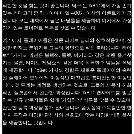
적합한 것을 찾는 것이 좋습니다. 탁구 는 1xBet에서 가장 인기
있는 카테고리 중 하나이며 매일 400개 이상의 이벤트가 제공
됩니다. 모든 대회에서 높은 배당률을 제공하며 여기에서 가장
인기 있는 토너먼트 목록을 찾을 수 있습니다.
여기에서, 플레이어들은 전문 라이브 딜러와 상호작용하며, 진
정한 카지노 분위기를 그들의 화면으로 직접 불러옵니다. 라이
브” “카지노 섹션은 블랙잭, 룰렛, 바카라와 같은 오랜 즐겨찾
기는 물론, 라이브 게임쇼와 같은 더욱 독특한 게임들을 폭넓
게 제공합니다. 1xBet 카지노 경험은 새로운 플레이어와 숙련
된 플레이어 모두에게 이상적인 매끄럽고 흥미진진한 여정입
니다. 첫 단계는 계정을 생성하는 것으로, 그들의 사용자 친화
적인 플랫폼에서 간단한 과정입니다. 1xBet 웹사이트를 방문
하는 신규 방문자들은 쉽게 ‘가입하기’ 버튼을 찾을 수 있으며,
간단한 등록 과정을 통해 안내됩니다. 플랫폼의 주목할만한 한
가지 특징은 다양한 관심사와 선호도에 맞는 다양한 베팅 옵션
을 제공한다는 것입니다.