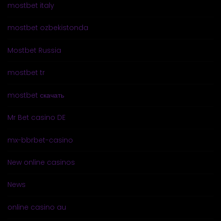
mostbet italy
mostbet ozbekistonda
Mostbet Russia
mostbet tr
mostbet скачать
Mr Bet casino DE
mx-bbrbet-casino
New online casinos
News
online casino au