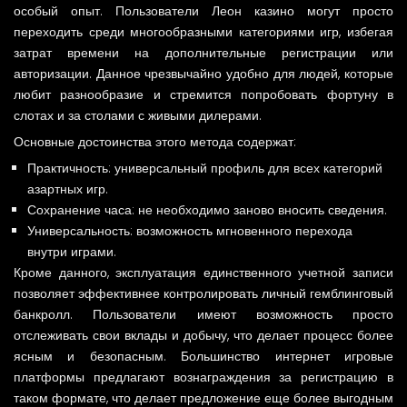
особый опыт. Пользователи Леон казино могут просто
переходить среди многообразными категориями игр, избегая
затрат времени на дополнительные регистрации или
авторизации. Данное чрезвычайно удобно для людей, которые
любит разнообразие и стремится попробовать фортуну в
слотах и за столами с живыми дилерами.
Основные достоинства этого метода содержат:
Практичность: универсальный профиль для всех категорий
азартных игр.
Сохранение часа: не необходимо заново вносить сведения.
Универсальность: возможность мгновенного перехода
внутри играми.
Кроме данного, эксплуатация единственного учетной записи
позволяет эффективнее контролировать личный гемблинговый
банкролл. Пользователи имеют возможность просто
отслеживать свои вклады и добычу, что делает процесс более
ясным и безопасным. Большинство интернет игровые
платформы предлагают вознаграждения за регистрацию в
таком формате, что делает предложение еще более выгодным