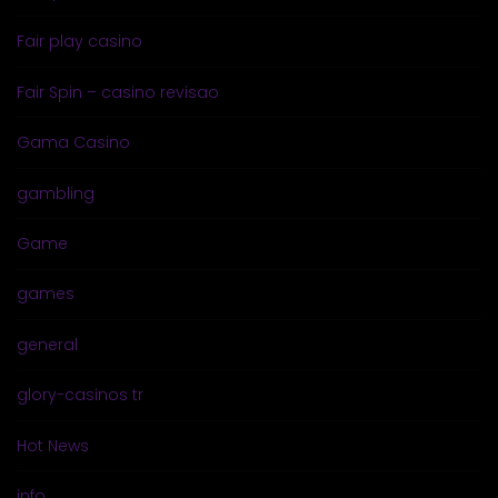
Fair play casino
Fair Spin – casino revisao
Gama Casino
gambling
Game
games
general
glory-casinos tr
Hot News
info