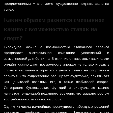
предложениями — это может существенно поднять шанс на
успех.
Каким образом разнится смешанное
казино с возможностью ставок на
спорт?
Гибридное казино с возможностью ставочного сервиса
предлагает эксклюзивное сочетание увеселений и
возможностей для беттинга. В отличие от наземных казино, эти
онлайн-казино дают возможность игрокам не только играть в
слоты и настольные игры, но и делать ставки на спортивные
события. Это существенно расширяет аудиторию, притягивая
как ценителей азартных игр, а также любителей спорта.
Интеграция букмекерских функций в виртуальные казино
является тенденцией недавнего времени, что вызвано ростом
востребованности ставок на спорт.
Одним из числа важнейших преимуществ гибридных решений
выступает удобство эксплуатации. Пользователи могут