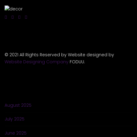
© 2021 All Rights Reserved by Website designed by
Website Designing Company
FODUU.
ARCHIVES
August 2025
July 2025
June 2025