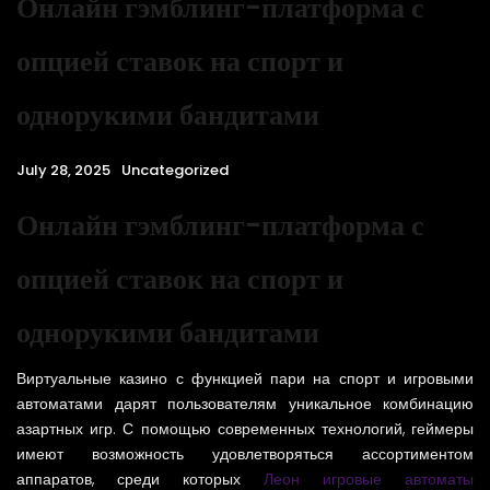
Онлайн гэмблинг-платформа с
опцией ставок на спорт и
однорукими бандитами
July 28, 2025
Uncategorized
Онлайн гэмблинг-платформа с
опцией ставок на спорт и
однорукими бандитами
Виртуальные казино с функцией пари на спорт и игровыми
автоматами дарят пользователям уникальное комбинацию
азартных игр. С помощью современных технологий, геймеры
имеют возможность удовлетворяться ассортиментом
аппаратов, среди которых
Леон игровые автоматы