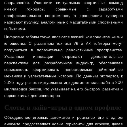
направления. Участники виртуальных спортивных команд
имеют гонорары, сравнимые с заработками
профессиональных спортсменов, а трансляции турниров
набирают публику, аналогичные с масштабными спортивными
событиями.
Цифровые забавы также являются важной компонентом жизни
юношества. С развитием техники VR и AR, геймеры могут
погружаться в поразительно реалистичные пространства.
Указанные инновации открывают дополнительные
перспективы для разработчиков видеоигр, обеспечивая
возможность формировать неповторимые геймплейные
механики и увлекательные истории. По данным экспертов, к
2025 году рынок виртуальных игр достигнет масштаба в 300
миллиардов баксов, что указывает на его быстром развитии и
перспективах для инвесторов.
Слоты и лайв-игры в одном профиле
Объединение игровых автоматов и реальных игр в одном
аккаунте предоставляет новые горизонты для игроков, давая