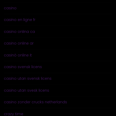
casino
casino en ligne fr
casino onlina ca
casino online ar
casinò online it
casino svensk licens
casino utan svensk licens
casino utan svesk licens
casino zonder crucks netherlands
crazy time