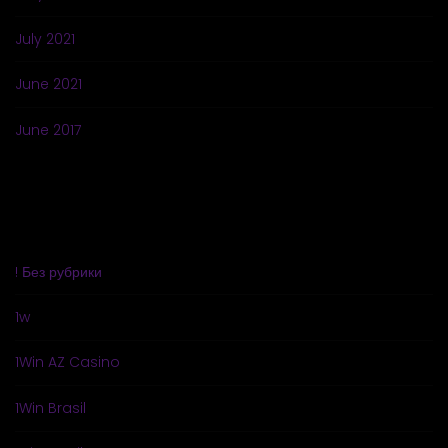
July 2021
June 2021
June 2017
CATEGORIES
! Без рубрики
1w
1Win AZ Casino
1Win Brasil