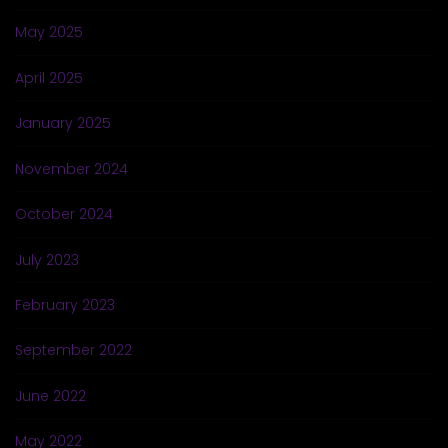
May 2025
April 2025
January 2025
November 2024
October 2024
July 2023
February 2023
September 2022
June 2022
May 2022