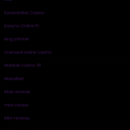
KaravanBet Casino
Kasyno Online PL
king johnnie
Licensed online casino
Maribet casino TR
Masalbet
Maxi reviewe
mini-review
Mini-reviews