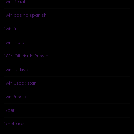
1win Brazil
1win casino spanish
1win fr
1win India
1WIN Official In Russia
1win Turkiye
1win uzbekistan
1winRussia
1xbet
1xbet apk