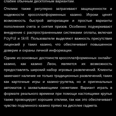
слабее обычным десктопным вариантам.
Отклики также регулярно затрагивают защищенности и
надежности кроссплатформенных казино. Игроки ценят
возможность быстрой авторизации и простые варианты
пополнения счета и снятия призов. Особенно подчеркивают
внедрение с распространенными системами оплаты, включая
PayPal и Skrill. Пользователи выделяют важность присутствия
лицензий у таких казино, что обеспечивает повышенное
доверие и охраны личной информации.
Одним из основных достоинств кроссплатформенных онлайн-
казино, как казино Леон, является их возможность
предоставлять широкий набор игровых развлечений. Клиенты
замечают наличие не только традиционных развлечений, таких
как карточные игры и казино-рулетка, но и оригинальных
автоматов с захватывающими сюжетами. Вариант играть в
формате реального времени при помощи настоящими крупье
также провоцирует хорошие отклики, так как это обеспечивает
чувство подлинного казино прямо на дисплее гаджета.