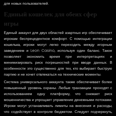
для новых пользователей.
Единый кошелек для обеих сфер
игры
Единый аккаунт для двух областей азартных игр обеспечивает
игрокам беспрецедентное комфорт. С помощью интеграции
кошелька, игроки могут легко переходить между игорным
заведением и Leon Casino, используя один баланс. Такое
позволяет экономить время при интерпретациях и
минимизировать риск погрешностей при вводе данных. В
особенности это существенно для тех, кто выбирает быструю
партию и не хочет отвлекаться на технические моменты.
Система универсального аккаунта также обеспечивает более
повышенный уровень охраны. Любые транзакции проходят с
использованием одну платформу, что снижает риск
мошенничества и упрощает управление денежными потоками.
Игроки могут устанавливать лимиты на внесения и расходы,
что содействует в контроле бюджетом. Следует подчеркнуть,