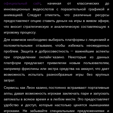
официальный сайт
, начиная от классических до
инновационных видеослотов с поразительной графикой и
анимацией. Следует отметить, что различные ресурсы
предоставляют опцию ставить деньги на игры в живом эфире,
что вносит стратегическую и аналитическую составляющую к
игровому процессу.
Для новичков необходимо выбирать платформы с лицензией и
положительными отзывами, чтобы избежать неожиданных
проблем. Защита и добросовестность — важнейшие аспекты
при определении онлайн-казино. Некоторые из данных
платформ предлагают привилегии новым пользователям,
например фриспины или экстра средства на аккаунт, что дает
возможность испытать разнообразные игры без крупных
затрат.
Сервисы, как Леон казино, постоянно встраивают портативные
аппы, давая возможность игрокам заключать пари и запускать
автоматы в всякое время и в любом месте. Это предоставляет
удобство и доступ, которые настолько ценятся нынешними
игроками. Не забывайте специальными предложениями и