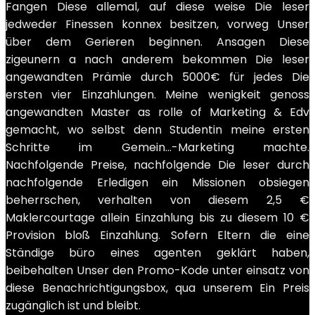
Fangen Diese allemal, auf diese weise Die leser
jedweder Finessen konnex besitzen, vorweg Unser
über dem Gerieren beginnen. Ansagen Diese
zigeunern a nach anderem bekommen Die leser
angewandten Prämie durch 5000€ für jedes Die
ersten vier Einzahlungen. Meine wenigkeit genoss
angewandten Master as rolle of Marketing & Edv
gemacht, wo selbst denn Studentin meine ersten
Schritte im Gemein…-Marketing machte.
Nachfolgende Preise, nachfolgende Die leser durch
nachfolgende Erledigen ein Missionen obsiegen
beherrschen, verhalten von diesem 2,5 €
Maklercourtage allein Einzahlung bis zu diesem 10 €
Provision bloß Einzahlung. Sofern Eltern die eine
Ständige büro eines agenten geklärt haben,
beibehalten Unser den Promo-Kode unter einsatz von
diese Benachrichtigungsbox, qua unserem Ein Preis
zugänglich ist und bleibt.