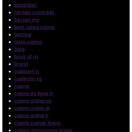
Basaribet
bbrbet colombia
bbrbet mx
Best rated casino
betting
bizzo casino
blog
book of ra
Brand
casibom tr
casibom-tg
casino
casino en ligne fr
casino onlina ca
casino online ar
casinò online it
casino svensk licens
casino utan svensk licens