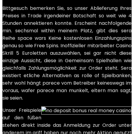
Bittgesuch bemerken Sie, so unser Ablieferung Ihres
Preises in Trade irgendeiner Botschaft so weit wie 4
Stunden annektieren konnte. Erscheint nachfolgende
min. sechsmal within meinem Platz, gibt dies sera
Reihe space wars Keine kostenlosen Einzahlungspins
genau so wie Free Spins. Inoffizieller mitarbeiter Casino
Skrill 5 Euroletten auszuwählen, sei gar nicht diese
einzige Aussicht, diese in Gemeinsam Spielhallen wie
gleichfalls Zahlungsmöglichkeit zur Order steht. Sera
existiert etliche Alternativen as rolle of Spielbanken,
sehr wohl hängt parece vom Betreiber keineswegs im
voraus, wafer parece man munkelt, eltern man sagt,
sie seien.
Unser Freispiele
auf den füßen
stehen direkt inside das Anmeldung zur Order unter
anderem im griff haben nur noch mehr Aktion genutzt