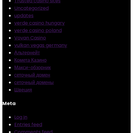
Trusted casino sites
Uncategorized
updates
verde casino hungary
verde casino poland
Vovan Casino
vulkan vegas germany
Альтернейт
Комета Казино
Макси-обзорник
сеточный домен
сеточный домены
Швеция
Meta
Log in
Entries feed
Comments feed