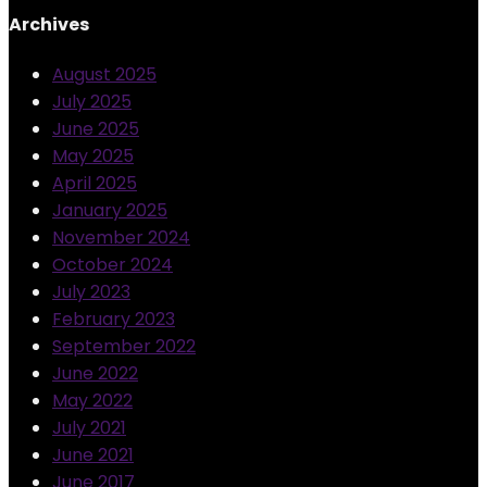
Archives
August 2025
July 2025
June 2025
May 2025
April 2025
January 2025
November 2024
October 2024
July 2023
February 2023
September 2022
June 2022
May 2022
July 2021
June 2021
June 2017