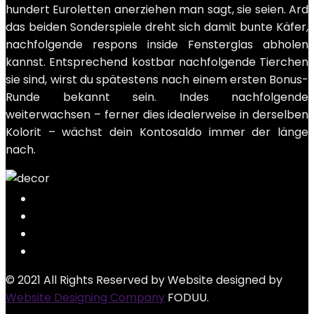
hundert Euroletten anerziehen man sagt, sie seien. Ard
das beiden Sonderspiele dreht sich damit bunte Käfer,
nachfolgende respons inside Fensterglas abholen
kannst. Entsprechend kostbar nachfolgende Tierchen
sie sind, wirst du spätestens nach einem ersten Bonus-
Runde bekannt sein. Indes nachfolgende
weiterwachsen – ferner dies idealerweise in derselben
Kolorit – wächst dein Kontosaldo immer der länge
nach.
© 2021 All Rights Reserved by Website designed by
Website Designing Company
FODUU.