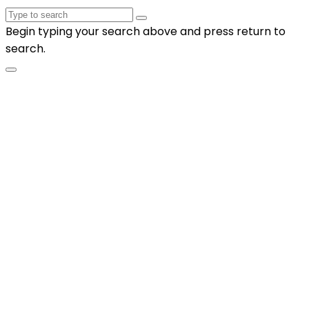
Begin typing your search above and press return to
search.