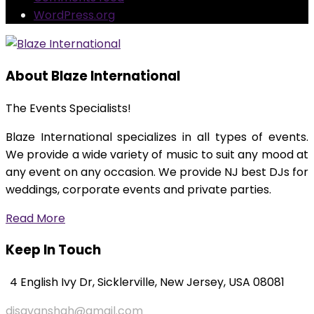
WordPress.org
About Blaze International
The Events Specialists!
Blaze International specializes in all types of events.
We provide a wide variety of music to suit any mood at
any event on any occasion. We provide NJ best DJs for
weddings, corporate events and private parties.
Read More
Keep In Touch
4 English Ivy Dr, Sicklerville, New Jersey, USA 08081
djsavanshah@gmail.com