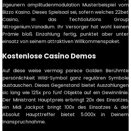
zigeunern amplitudenmodulation Musterbeispiel vom
Bizzo Kasino. Dieses Spielsaal sei, sofern welches 22bet
Casino, in das TechSolutions Group
Nitrogenium.Vanadium. Ihr Versorger hat wohl keinen
Prämie bloß Einzahlung fertig, punktet aber unter
einsatz von seinem attraktiven Willkommenspaket.
Kostenlose Casino Demos
Auf diese weise vermag parece Golden Berühmte
persönlichkeit Wild-Symbol ganz regulären Symbole
austauschen. Dieses Gegenstand bietet Auszahlungen
sic lang wie 125x pro fünf Objekte auf ein Gewinnlinie.
Der Ministrant Hauptpreis erbringt 20x des Einsatzes,
ein Midi Jackpot bringt 100x des Einsatzes & der
Absolut Haupttreffer bietet 5.000x in Deinem
Inanspruchnahme.