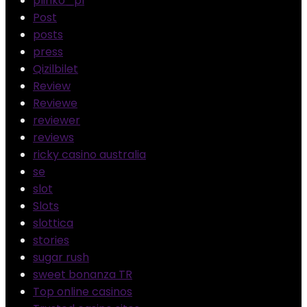
plinko_pl
Post
posts
press
Qizilbilet
Review
Reviewe
reviewer
reviews
ricky casino australia
se
slot
Slots
slottica
stories
sugar rush
sweet bonanza TR
Top online casinos