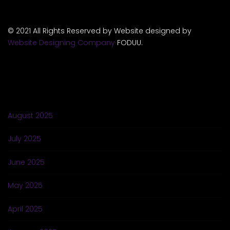
© 2021 All Rights Reserved by Website designed by
Website Designing Company
FODUU.
ARCHIVES
August 2025
July 2025
June 2025
May 2025
April 2025