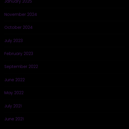
January 2025
November 2024
October 2024
July 2023
February 2023
September 2022
June 2022
May 2022
July 2021
June 2021