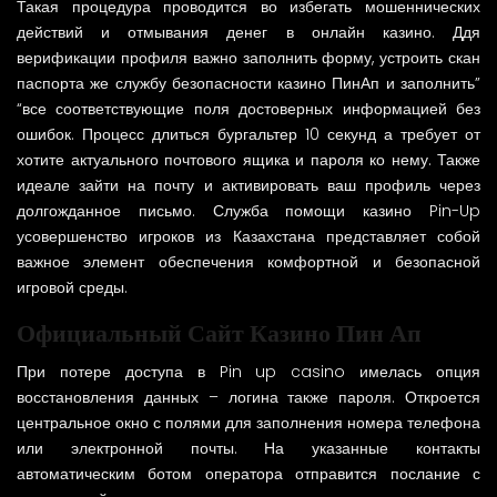
Такая процедура проводится во избегать мошеннических
действий и отмывания денег в онлайн казино. Ддя
верификации профиля важно заполнить форму, устроить скан
паспорта же службу безопасности казино ПинАп и заполнить”
“все соответствующие поля достоверных информацией без
ошибок. Процесс длиться бургальтер 10 секунд а требует от
хотите актуального почтового ящика и пароля ко нему. Также
идеале зайти на почту и активировать ваш профиль через
долгожданное письмо. Служба помощи казино Pin-Up
усовершенство игроков из Казахстана представляет собой
важное элемент обеспечения комфортной и безопасной
игровой среды.
Официальный Сайт Казино Пин Ап
При потере доступа в Pin up casino имелась опция
восстановления данных – логина также пароля. Откроется
центральное окно с полями для заполнения номера телефона
или электронной почты. На указанные контакты
автоматическим ботом оператора отправится послание с