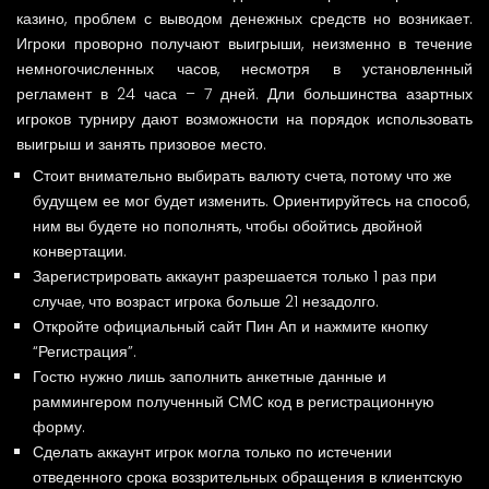
казино, проблем с выводом денежных средств но возникает.
Игроки проворно получают выигрыши, неизменно в течение
немногочисленных часов, несмотря в установленный
регламент в 24 часа – 7 дней. Дли большинства азартных
игроков турниру дают возможности на порядок использовать
выигрыш и занять призовое место.
Стоит внимательно выбирать валюту счета, потому что же
будущем ее мог будет изменить. Ориентируйтесь на способ,
ним вы будете но пополнять, чтобы обойтись двойной
конвертации.
Зарегистрировать аккаунт разрешается только 1 раз при
случае, что возраст игрока больше 21 незадолго.
Откройте официальный сайт Пин Ап и нажмите кнопку
“Регистрация”.
Гостю нужно лишь заполнить анкетные данные и
раммингером полученный СМС код в регистрационную
форму.
Сделать аккаунт игрок могла только по истечении
отведенного срока воззрительных обращения в клиентскую