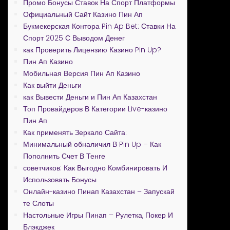
Промо Бонусы Ставок На Спорт Платформы
Официальный Сайт Казино Пин Ап
Букмекерская Контора Pin Ap Bet: Ставки На
Спорт 2025 С Выводом Денег
как Проверить Лицензию Казино Pin Up?
Пин Ап Казино
Мобильная Версия Пин Ап Казино
Как выйти Деньги
как Вывести Деньги и Пин Ап Казахстан
Топ Провайдеров В Категории Live-казино
Пин Ап
Как применять Зеркало Сайта:
Минимальный обналичил В Pin Up – Как
Пополнить Счет В Тенге
советчиков: Как Выгодно Комбинировать И
Использовать Бонусы
Онлайн-казино Пинап Казахстан – Запускай
те Слоты
Настольные Игры Пинап – Рулетка, Покер И
Блэкджек