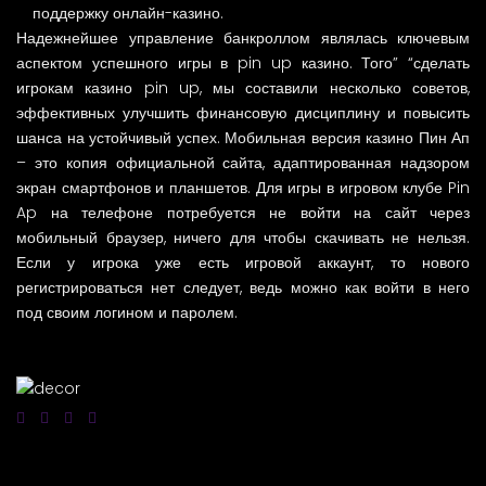
поддержку онлайн-казино.
Надежнейшее управление банкроллом являлась ключевым
аспектом успешного игры в pin up казино. Того” “сделать
игрокам казино pin up, мы составили несколько советов,
эффективных улучшить финансовую дисциплину и повысить
шанса на устойчивый успех. Мобильная версия казино Пин Ап
– это копия официальной сайта, адаптированная надзором
экран смартфонов и планшетов. Для игры в игровом клубе Pin
Ap на телефоне потребуется не войти на сайт через
мобильный браузер, ничего для чтобы скачивать не нельзя.
Если у игрока уже есть игровой аккаунт, то нового
регистрироваться нет следует, ведь можно как войти в него
под своим логином и паролем.