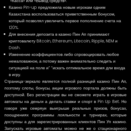
“«Касса» или «Вывод средств».
Казино Pin-up предложила новым игрокам одним
Казахстана воспользоваться приветственным бонусом,
который позволял увеличить первое пополнение счета на
120%.
Для внесения депозита в казино Пин Ап принимают
криптовалюту Bitcoin, Ethereum, Litecoin, Ripple, NEM и
Dash.
Изменение коэффициентов либо спровоцировать любое
немаловажное, а потому важен внимательно следить и
ситуацией на поле и” “искать оптимальное время дли входа
в игру.
Страница-зеркало является полной разницей казино Пин Ап,
поэтому слоты, бонусы, акции игрового портала должны быть
доступной. Без регистрации вы не сможете играть в игровые
автоматы на деньги а делать ставки и спорт в Pin Up Bet. Но
говоря уже семряуи выигрыше реальных призов, бонусах,
поощрениях программы лояльности и турнирах, которые
доступны а для зарегистрированных клиентов Пин Уп казино.
Запускать игровые автоматы можно не же о стационарного