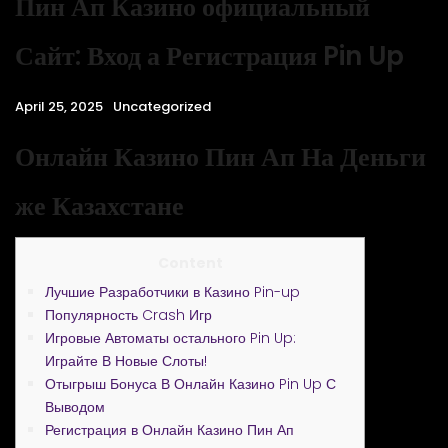
Пин Ап Казино официальный
Сайт: Вход а Регистрация Pin Up
April 25, 2025
Uncategorized
Онлайн Казино Пин Ап На Деньги
же Казахстане
Content
Лучшие Разработчики в Казино Pin-up
Популярность Crash Игр
Игровые Автоматы остального Pin Up:
Играйте В Новые Слоты!
Отыгрыш Бонуса В Онлайн Казино Pin Up С
Выводом
Регистрация в Онлайн Казино Пин Ап