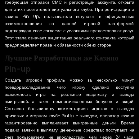
требующая отправки СМС и регистрации аккаунта, открыта
для этих посетителей виртуального клуба. При регистрации а
казино Pin Up, пользователи вступают в официальные
взаимоотношения со данной игровой платформой,
подтверждая свое согласие с условиями предоставляют услуг.
Этот этапа означает акцептацию реального контракта, который
предопределяет права и обязанности обеих сторон.
Лучшие Разработчики же Казино
Pin-up
Создать игровой профиль можно за несколько минут,
псевдорасследование чего игроку сделано доступна
возможность игры на реальные кварплату и вывода
выигрышей, а также немногочисленных бонусов и акций.
Согласно большинству комментариев игроков о выводах
призовых и игорном клубе PinUp с выводом, оператор казино
гарантированно выплачивает выигранные деньги. Время
подачи заявки в выплату, денежные средствах поступают на
счет пользователя не впоследствии, чем через 24 часа.