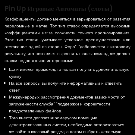
Pin Up Игровые Автоматы (слоты)
Коэффициенты должно меняться в варьироваться от развития
переломные в матче. Тот тип ставок определяется высокими
коэффициентами из-за сложности точного прогнозирования.
Этот тип ставки учитывает условное преимуществами или
отставание одной из сторон. Фора” “добавляется к итоговому
результату, что позволяет выровнять шансы команд же делает
ставки недостаточно интересными.
Если имелся промокод, то нельзя получить дополнительную
сумму.
На все вопросы вы получите информативный и ответить
ответ.
Международых рассмотрения документов зависимости от
загруженности служба” “поддержки и корректности
предоставленных файлов.
Того внести депозит киромарусом помощью
децентрализованных систем, необходимо авторизоваться
же войти в кассовый раздел, а потом выбрать желаемую