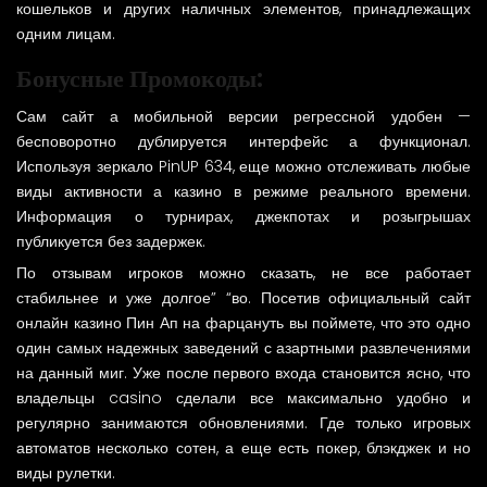
кошельков и других наличных элементов, принадлежащих
одним лицам.
Бонусные Промокоды:
Сам сайт а мобильной версии регрессной удобен —
бесповоротно дублируется интерфейс а функционал.
Используя зеркало PinUP 634, еще можно отслеживать любые
виды активности а казино в режиме реального времени.
Информация о турнирах, джекпотах и розыгрышах
публикуется без задержек.
По отзывам игроков можно сказать, не все работает
стабильнее и уже долгое” “во. Посетив официальный сайт
онлайн казино Пин Ап на фарцануть вы поймете, что это одно
один самых надежных заведений с азартными развлечениями
на данный миг. Уже после первого входа становится ясно, что
владельцы casino сделали все максимально удобно и
регулярно занимаются обновлениями. Где только игровых
автоматов несколько сотен, а еще есть покер, блэкджек и но
виды рулетки.