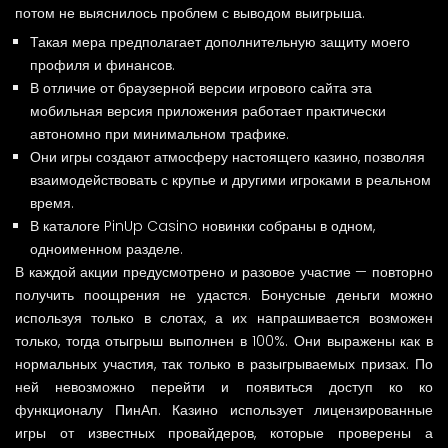
потом не выяснилось проблем с выводом выигрыша.
Такая мера предполагает дополнительную защиту моего
профиля и финансов.
В отличие от браузерной версии игрового сайта эта
мобильная версия приложения работает практически
автономно при минимальном трафике.
Они игры создают атмосферу настоящего казино, позволяя
взаимодействовать с крупье и другими игроками в реальном
время.
В каталоге PinUp Casino новинки собраны в одном,
одноименном разделе.
В каждой акции предусмотрено и разовое участие — повторно
получить поощрения не удастся. Бонусные деньги можно
используя только в слотах, а их напрашивается возможен
только, тогда отыгрыш выполнен в 100%. Они выражены как в
нормальных участия, так только в разыгрываемых призах. По
ней невозможно перейти и появиться доступ ко ко
функционалу ПинАп. Казино использует лицензированные
игры от известных провайдеров, которые проверены а