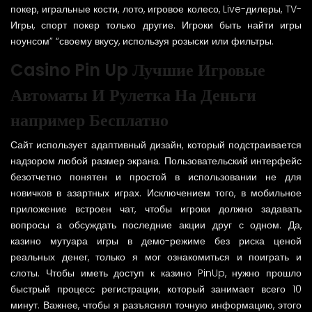
покер, игральные кости, лото, игровое колесо, Live-дилеры, TV-
Игры, спорт покер только другие. Игроки быть найти игры
ноунсом” “своему вкусу, используя розыски или фильтры.
Casino Pin Up Лучшие Игровые
Автоматы И Рулетка На Деньги
например Бесплатно
Сайт использует адаптивный дизайн, который подстраивается
надзором любой размер экрана. Пользовательский интерфейс
безотчетно понятен и простой в использовании не для
новичков в азартных играх. Исключением того, в мобильное
приложение встроен чат, чтобы игроки должно задавать
вопросы а обсуждать последние акции друг с одном. Да,
казино мутуара игры в демо-режиме без риска ценой
реальных денег, только я мог ознакомиться и поиграть и
слоты. Чтобы иметь доступ к казино PinUp, нужно прошло
быстрый процесс регистрации, который занимает всего 10
минут. Важнее, чтобы я разъяснял точную информацию, этого