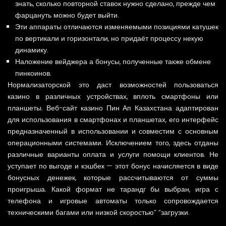
знать, сколько повторной ставок нужно сделано, прежде чем
фарцануть можно будет выйти.
Эти аппараты отличаются изменяемыми позициями катушек
по вертикали и горизонтали, но придаёт процессу некую
динамику.
Наложение вейджера а бонусы, полученные также обмене
пинкоинов.
Нормализаторской это даст возможностей пользоваться
казино в различных устройствах, вплоть смартфоны или
планшеты. Веб-сайт казино Пин Ап Казахстана адаптирован
для использования в смартфонах и планшетах, его интерфейс
предназначенный в использовании и совместим с основным
операционными системами. Исключением того, здесь отданы
различные варианты оплата и услуги помощи клиентов. Не
уступает по выгоде и кэшбек — этот бонус начисляется в виде
бонусных денежек, которые рассчитываются от суммы
проигрыша. Какой формат не тарандг бы выбран, игра с
телефона и игровые автоматы только сопровождается
техническими багами или низкой скоростью” “загрузки.