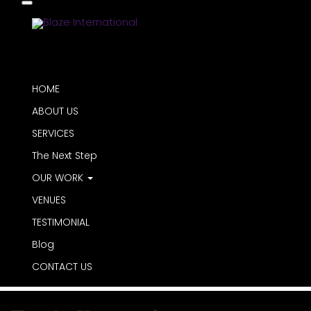
Begin typing your search above and press
return to search.
HOME
ABOUT US
SERVICES
HOME
The Next Step
ABOUT US
OUR WORK
SERVICES
The Next Step
VENUES
OUR WORK
TESTIMONIAL
VENUES
Blog
TESTIMONIAL
Blog
CONTACT US
CONTACT US