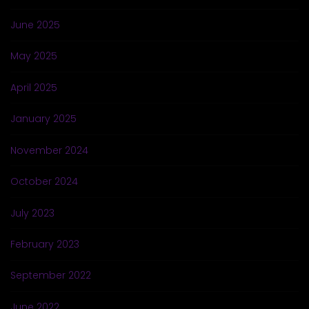
June 2025
May 2025
April 2025
January 2025
November 2024
October 2024
July 2023
February 2023
September 2022
June 2022