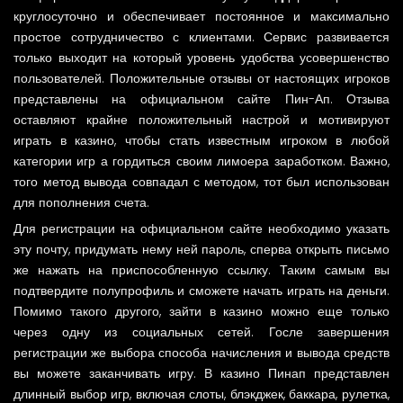
круглосуточно и обеспечивает постоянное и максимально
простое сотрудничество с клиентами. Сервис развивается
только выходит на который уровень удобства усовершенство
пользователей. Положительные отзывы от настоящих игроков
представлены на официальном сайте Пин-Ап. Отзыва
оставляют крайне положительный настрой и мотивируют
играть в казино, чтобы стать известным игроком в любой
категории игр а гордиться своим лимоера заработком. Важно,
того метод вывода совпадал с методом, тот был использован
для пополнения счета.
Для регистрации на официальном сайте необходимо указать
эту почту, придумать нему ней пароль, сперва открыть письмо
же нажать на приспособленную ссылку. Таким самым вы
подтвердите полупрофиль и сможете начать играть на деньги.
Помимо такого другого, зайти в казино можно еще только
через одну из социальных сетей. Госле завершения
регистрации же выбора способа начисления и вывода средств
вы можете заканчивать игру. В казино Пинап представлен
длинный выбор игр, включая слоты, блэкджек, баккара, рулетка,