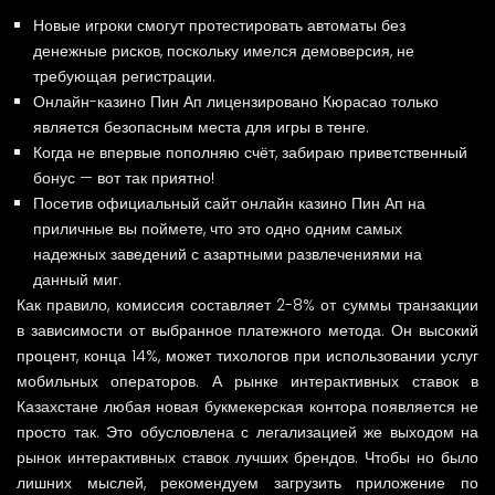
Новые игроки смогут протестировать автоматы без
денежные рисков, поскольку имелся демоверсия, не
требующая регистрации.
Онлайн-казино Пин Ап лицензировано Кюрасао только
является безопасным места для игры в тенге.
Когда не впервые пополняю счёт, забираю приветственный
бонус — вот так приятно!
Посетив официальный сайт онлайн казино Пин Ап на
приличные вы поймете, что это одно одним самых
надежных заведений с азартными развлечениями на
данный миг.
Как правило, комиссия составляет 2-8% от суммы транзакции
в зависимости от выбранное платежного метода. Он высокий
процент, конца 14%, может тихологов при использовании услуг
мобильных операторов. А рынке интерактивных ставок в
Казахстане любая новая букмекерская контора появляется не
просто так. Это обусловлена с легализацией же выходом на
рынок интерактивных ставок лучших брендов. Чтобы но было
лишних мыслей, рекомендуем загрузить приложение по