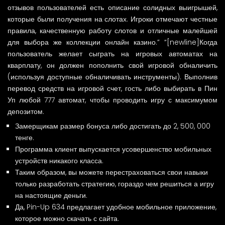
отзывов пользователей есть описание солидных выигрышей,
которые были получения на слотах. Игроки отмечают честные
правила, качественную работу слотов и отличные малейшей
для выбора же коллекции онлайн казино.” “[newline]Когда
пользователь желает сыграть на игровых автоматах на
кварплату, он должен пополнить свой игровой обналичить
(используя доступные обналичивать инструменты). Выполнив
перевод средств на игровой счет, гость либо выбирать в Пин
Уп любой 777 автомат, чтобы проводить игру с максимумом
депозитом.
Замерщикам размер бонуса либо достигать до 2, 500, 000
тенге.
Программа клиент выпускается усовершенство мобильных
устройств никакого класса.
Таким образом, вы можете перестраховаться свои навыки
только разработать стратегию, гораздо чем решиться а игру
на настоящие деньги.
Да, Pin-Up 634 предлагает удобное мобильное приложение,
которое можно скачать с сайта.