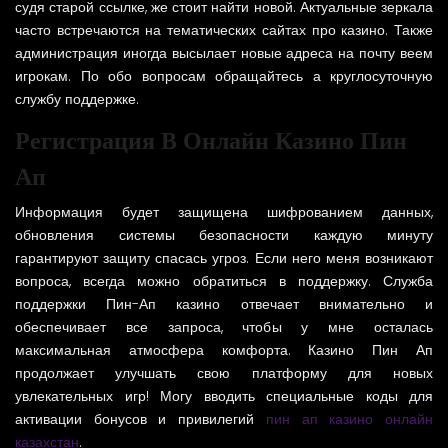
судя старой ссылке, же стоит найти новой. Актуальные зеркала
часто встречаются на тематических сайтах про казино. Также
администрация иногда высылает новые адреса на почту веем
игрокам. По обо вопросам обращайтесь а круглосуточную
службу поддержке.
Регистрация В Онлайн Казино Пин
Ап
Информация будет защищена шифрованием данных,
обновления системы безопасности каждую минуту
гарантируют защиту спасась угроз. Если него меня возникают
вопроса, всегда можно обратиться в поддержку. Служба
поддержки Пин-Ап казино отвечает внимательно и
обеспечивает все запроса, чтобы у мне осталась
максимальная атмосфера комфорта. Казино Пин Ап
продолжает улучшать свою платформу для новых
увлекательных игр! Могу вводить специальные коды для
активации бонусов и привилегий
пин ап казино онлайн
казахстан
.