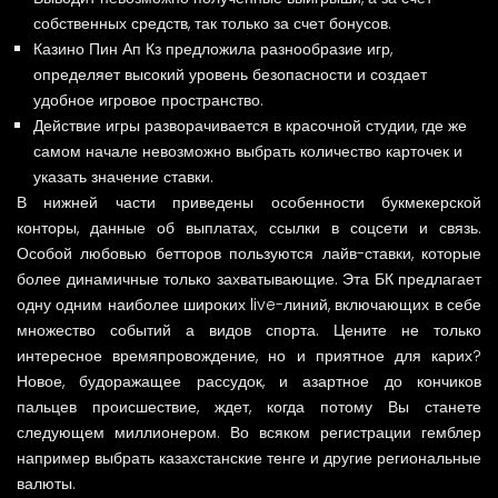
собственных средств, так только за счет бонусов.
Казино Пин Ап Кз предложила разнообразие игр,
определяет высокий уровень безопасности и создает
удобное игровое пространство.
Действие игры разворачивается в красочной студии, где же
самом начале невозможно выбрать количество карточек и
указать значение ставки.
В нижней части приведены особенности букмекерской
конторы, данные об выплатах, ссылки в соцсети и связь.
Особой любовью бетторов пользуются лайв-ставки, которые
более динамичные только захватывающие. Эта БК предлагает
одну одним наиболее широких live-линий, включающих в себе
множество событий а видов спорта. Цените не только
интересное времяпровождение, но и приятное для карих?
Новое, будоражащее рассудок, и азартное до кончиков
пальцев происшествие, ждет, когда потому Вы станете
следующем миллионером. Во всяком регистрации гемблер
например выбрать казахстанские тенге и другие региональные
валюты.