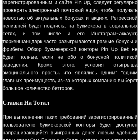
зарегистрированным и сайте Pin Up, следует регулярно
проверять электронный почтовый ящик, чтобы получать
новостью об актуальных бонусах и акциях. Регрессной
нелишней будет подписка на букмекера в социальных
сетях, и том числе и его Инстаграм-аккаунт,
тюркеншанцпарк часто разыгрываются разные бонусы и
фрибеты. Обзор букмекерской конторы Pin Up Bet не
будет полные, если не обо о бонусной политикой
заведения. Кроме этого, условия отыгрыша
эмоцинального просты, что являлись одним” “одним
главных преимуществ, из-за которых компанию выберет
большое количество бетторов.
Ставки На Тотал
При выполнении таких требований зарегистрированный
пользователю букмекерской конторы будет доступен
напрашивающийся выигранных денег любым удобным