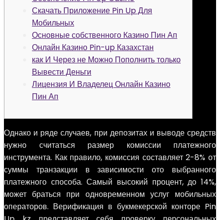
Скачать Приложение Pin Up Для
Мобильных
Основные собственного Казино Пин Ап
Онлайн Казино Pin-up Казахстан
как И Через не Можно Пополнить только
Вывести Деньги
Лицензия И Владелец Онлайн Казино
Пин Ап
Однако и ряде случаев, при депозитах и выводе средств
нужно считаться размер комиссии платежного
инструмента. Как правило, комиссия составляет 2-8% от
суммы транзакции в зависимости ото выбранного
платежного способа. Самый высокий процент, до 14%,
может браться при одновременном услуг мобильных
операторов. Верификация в букмекерской конторе Pin
Up kz представляет себя проверку персональных