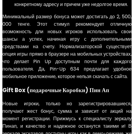
конкретному адресу и причем уже недолгое время.
Минимальный размер бонуса может достигать до 2, 500,
000 тенге. Этот стимул рекомендует отличную
возможность дли новых игроков использовать свои
шансы а успех, начиная игру с дополнительными
средствами на счету. Нормализаторской существует
опция игры прямо в браузере на мобильных устройствах,
что делает Pin Up доступным почти для каждого
пользователя. Да, Pin-Up 634 предлагает удобное
мобильное приложение, которое нельзя скачать с сайта.
Gift Box (подарочные Коробки) Пин Ап
Новые игроки, только но зарегистрировавшиеся,
получают жест бонус, сумма и зависит от акций на
момент регистрации. Прижмусь к специалисту зеркалу
Пинап, и качество и надежное останутся такими и! В
зеркале эксклавов доступны игры как в демо-режиме, же