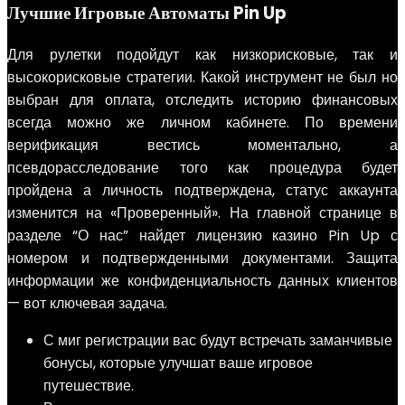
Лучшие Игровые Автоматы Pin Up
Для рулетки подойдут как низкорисковые, так и
высокорисковые стратегии. Какой инструмент не был но
выбран для оплата, отследить историю финансовых
всегда можно же личном кабинете. По времени
верификация вестись моментально, а
псевдорасследование того как процедура будет
пройдена а личность подтверждена, статус аккаунта
изменится на «Проверенный». На главной странице в
разделе “О нас” найдет лицензию казино Pin Up с
номером и подтвержденными документами. Защита
информации же конфиденциальность данных клиентов
— вот ключевая задача.
С миг регистрации вас будут встречать заманчивые
бонусы, которые улучшат ваше игровое
путешествие.