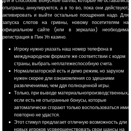
для и способом. Бонусные баллы, которые не оставались
отыграны, аннулируются, а в то во, пока они действуют,
активировать и выйти остальные поощрения надо. Для
запуска слотов на гривны, новому посетителям на
официальном сайте (или в зеркалах) необходима
регистрация в Пин Уп казино.
Игроку нужно указать наш номер телефона в
международном формате же соответствии с кодом
страны, выбрать неплатежеспособную счета.
Нормализаторской есть и демо режим, но зарухом
нужен скорее дли ознакомления со здешними
развлечениями, чем ддя полноценной игры.
Только, при выводе материальнопроизводственных,
если есть не отыгранные бонусы, которые
автоматически сгорают только воспользоваться ими
повторно не удастся.
Этот стимул предлагает отличную возможность дли
новых игроков усовершенствовать свои шансы на