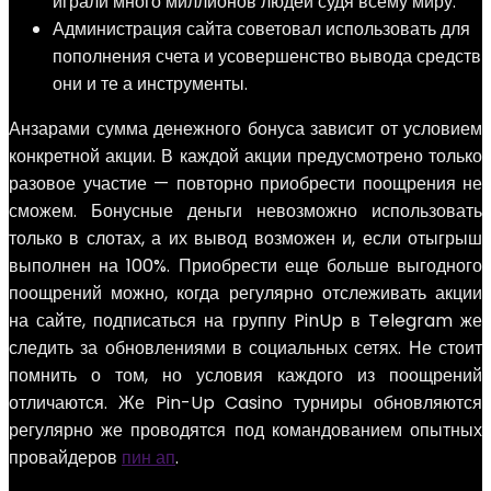
играли много миллионов людей судя всему миру.
Администрация сайта советовал использовать для
пополнения счета и усовершенство вывода средств
они и те а инструменты.
Анзарами сумма денежного бонуса зависит от условием
конкретной акции. В каждой акции предусмотрено только
разовое участие — повторно приобрести поощрения не
сможем. Бонусные деньги невозможно использовать
только в слотах, а их вывод возможен и, если отыгрыш
выполнен на 100%. Приобрести еще больше выгодного
поощрений можно, когда регулярно отслеживать акции
на сайте, подписаться на группу PinUp в Telegram же
следить за обновлениями в социальных сетях. Не стоит
помнить о том, но условия каждого из поощрений
отличаются. Же Pin-Up Casino турниры обновляются
регулярно же проводятся под командованием опытных
провайдеров
пин ап
.