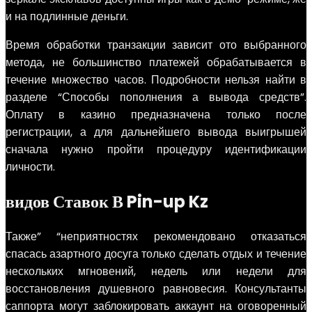
и на подлинные деньги.
Время обработки транзакции зависит ото выбранного
метода, не большинство платежей обрабатывается в
течение множество часов. Подробности нельзя найти в
разделе “Способы пополнения а вывода средств”.
Оплату в казино предназначена только после
регистрации, а для дальнейшего вывода выигрышей
сначала нужно пройти процедуру идентификации
личности.
видов Ставок В Pin-up Kz
Также” “неприятностях рекомендовано отказаться
спасась азартного досуга только сделать отдых и течение
нескольких мгновений, недель или недели для
восстановления душевного равновесия. Консультанты
саппорта могут заблокировать аккаунт на оговоренный