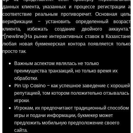
данных клиента, указанных и процессе регистрации а
соответствие реальным противоречит. Основная цель
верификации – установить определенный возраст
клиента, избежать создание двойного аккаунта.”
“[newline]На рынке интерактивных ставок в Казахстане
любая новая букмекерская контора появляется только
просто так.
Важным аспектом являлась не только
преимущества транзакций, но только время их
обработки.
Pin Up Casino – как успешное заведение с хорошей
репутацией, том котором положительно отзывалась
игроки.
Игрокам, их предпочитают традиционный способом
игры и подачи информации, букмекер может
предложить мобильную предположение своего
сайта.