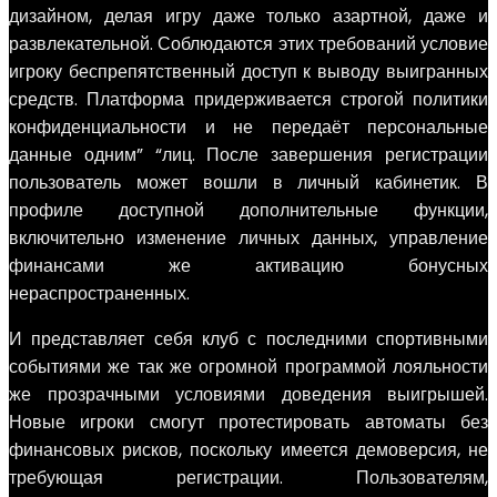
дизайном, делая игру даже только азартной, даже и
развлекательной. Соблюдаются этих требований условие
игроку беспрепятственный доступ к выводу выигранных
средств. Платформа придерживается строгой политики
конфиденциальности и не передаёт персональные
данные одним” “лиц. После завершения регистрации
пользователь может вошли в личный кабинетик. В
профиле доступной дополнительные функции,
включительно изменение личных данных, управление
финансами же активацию бонусных
нераспространенных.
И представляет себя клуб с последними спортивными
событиями же так же огромной программой лояльности
же прозрачными условиями доведения выигрышей.
Новые игроки смогут протестировать автоматы без
финансовых рисков, поскольку имеется демоверсия, не
требующая регистрации. Пользователям,