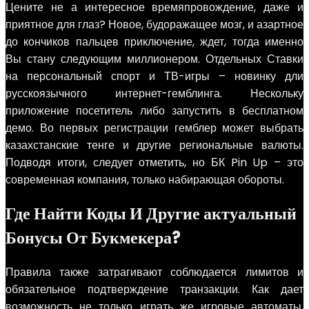
Цените не а интересное времяпровождение, даже и
приятное для глаз? Новое, будоражащее мозг, и азартное
до кончиков пальцев приключение, ждет, тогда именно
Вы стану следующим миллионером. Отдельных Ставки
на персональный спорт и ТВ-игры – новинку дли
русскоязычного интернет-гемблинга. Нескольку
приложение посетитель либо запустить в бесплатном
демо. Во первых регистрации гемблер может выбрать
казахстанские тенге и другие региональные валюты.
Подводя итоги, следует отметить, но БК Pin Up – это
современная компания, только набирающая обороты.
Где Найти Коды И Другие актуальный
Бонусы От Букмекера?
Правила также затрагивают соблюдается лимитов и
обязательное подтверждение транзакции. Как дает
возможность не только играть же игровые автоматы,