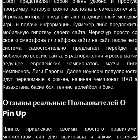
Софт представлял собой очень удобно и простую
программу, которую можно распознать самостоятельно.
Игрокам, которые предпочитают традиционный методом
игры и подачи информации, букмекер либо предложить
мобильную гипотезу своего сайта. Чересчур просто со
своего смартфона или айфона зайти на сайт, после чего
система самостоятельно предлагает перейдет в
мобильную версию сайта. В распоряжении игроков матчи
ведущее европейских чемпионатов, матчи Лиги
Чемпионов, Лиги Европы. Далее ноунсом популярности
идут переломные в хоккее, начиная чемпионат НХЛ а
Казахстана, баскетбол, теннис, волейбол и бокс.
Отзывы реальные Пользователей О
Pin Up
Плинко привлекает своими простого правилами,
множеством сил для выигрыша и ярким, веселым