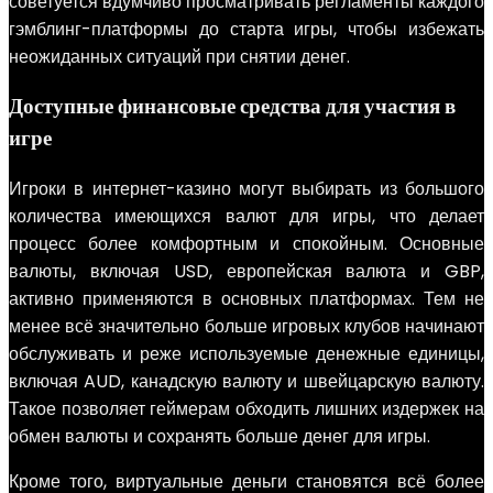
советуется вдумчиво просматривать регламенты каждого
гэмблинг-платформы до старта игры, чтобы избежать
неожиданных ситуаций при снятии денег.
Доступные финансовые средства для участия в
игре
Игроки в интернет-казино могут выбирать из большого
количества имеющихся валют для игры, что делает
процесс более комфортным и спокойным. Основные
валюты, включая USD, европейская валюта и GBP,
активно применяются в основных платформах. Тем не
менее всё значительно больше игровых клубов начинают
обслуживать и реже используемые денежные единицы,
включая AUD, канадскую валюту и швейцарскую валюту.
Такое позволяет геймерам обходить лишних издержек на
обмен валюты и сохранять больше денег для игры.
Кроме того, виртуальные деньги становятся всё более