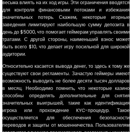
весьма влиять на их ход игры. Эти ограничения вводятся
для контроля финансовыми потоками и избежания
значительных потерь. Скажем, некоторые игорные
заведения лимитируют наибольшую сумму депозита в
день до $5000, что помогает геймерам управлять своими
тратами. С другой стороны, наименьший взнос может
быть всего $10, что делает игру посильной для широкой
аудитории.
Относительно касается вывода денег, то здесь к тому же
существуют свои регламенты. Зачастую геймеры имеют
возможность выводить не более десяти тысяч долларов
в месяц. Необходимо помнить, что некоторые казино
способны определять дополнительные для снятия
значительных выигрышей, такие как идентификация
игрока или прохождение KYC-процедур. Такое
осуществляется для обеспечения безопасности
переводов и защиты от мошенничества. Пользователям