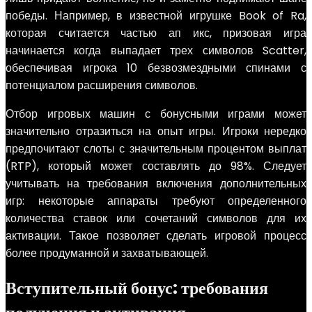
победы. Например, в известной игрушке Book of Ra,
которая считается частью ап икс, призовая игра
начинается когда выпадает трех символов Scatter,
обеспечивая игрока 10 безвозмездными спинами с
потенциалом расширения символов.
Отбор игровых машин с бонусными играми может
значительно отразиться на опыт игры. Игроки нередко
предпочитают слоты с значительным процентом выплат
(RTP), который может составлять до 98%. Следует
учитывать на требования включения дополнительных
игр: некоторые аппараты требуют определенного
количества ставок или сочетаний символов для их
активации. Такое позволяет сделать игровой процесс
более продуманной и захватывающей.
Вступительный бонус: требования