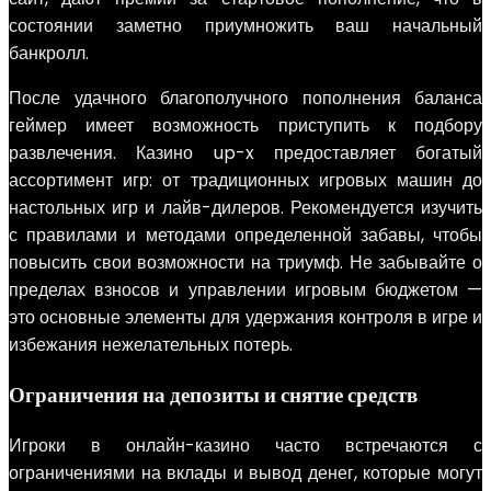
состоянии заметно приумножить ваш начальный
банкролл.
После удачного благополучного пополнения баланса
геймер имеет возможность приступить к подбору
развлечения. Казино up-x предоставляет богатый
ассортимент игр: от традиционных игровых машин до
настольных игр и лайв-дилеров. Рекомендуется изучить
с правилами и методами определенной забавы, чтобы
повысить свои возможности на триумф. Не забывайте о
пределах взносов и управлении игровым бюджетом —
это основные элементы для удержания контроля в игре и
избежания нежелательных потерь.
Ограничения на депозиты и снятие средств
Игроки в онлайн-казино часто встречаются с
ограничениями на вклады и вывод денег, которые могут