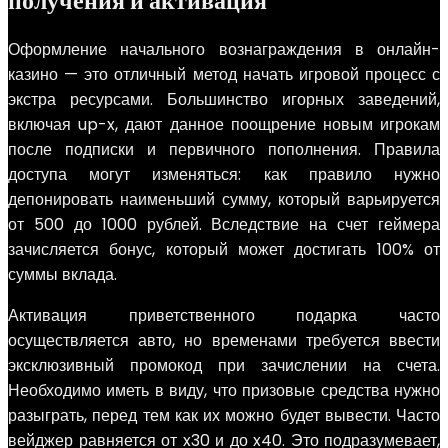
получения и активация
Оформление начального вознаграждения в онлайн-
казино — это отличный метод начать игровой процесс с
экстра ресурсами. Большинство игорных заведений,
включая up-x, дают данное поощрение новым игрокам
после подписки и первичного пополнения. Правила
доступа могут изменяться: как правило нужно
депонировать наименьший сумму, который варьируется
от 500 до 1000 рублей. Вследствие на счет геймера
зачисляется бонус, который может достигать 100% от
суммы вклада.
Активация приветственного подарка часто
осуществляется авто, но временами требуется ввести
эксклюзивный промокод при зачислении на счета.
Необходимо иметь в виду, что призовые средства нужно
разыграть, перед тем как их можно будет вывести. Часто
вейджер равняется от x30 и до x40. Это подразумевает,