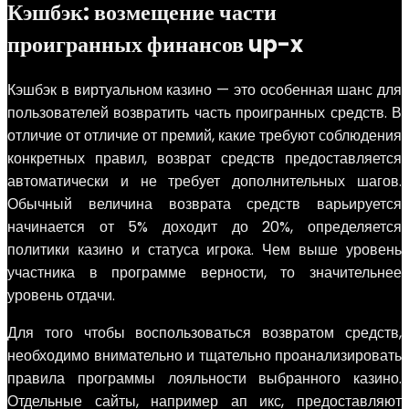
Кэшбэк: возмещение части
проигранных финансов up-x
Кэшбэк в виртуальном казино — это особенная шанс для
пользователей возвратить часть проигранных средств. В
отличие от отличие от премий, какие требуют соблюдения
конкретных правил, возврат средств предоставляется
автоматически и не требует дополнительных шагов.
Обычный величина возврата средств варьируется
начинается от 5% доходит до 20%, определяется
политики казино и статуса игрока. Чем выше уровень
участника в программе верности, то значительнее
уровень отдачи.
Для того чтобы воспользоваться возвратом средств,
необходимо внимательно и тщательно проанализировать
правила программы лояльности выбранного казино.
Отдельные сайты, например ап икс, предоставляют