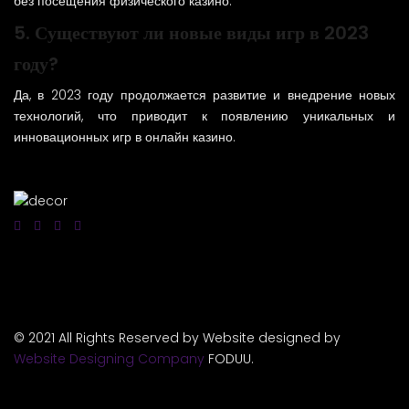
без посещения физического казино.
5. Существуют ли новые виды игр в 2023
году?
Да, в 2023 году продолжается развитие и внедрение новых
технологий, что приводит к появлению уникальных и
инновационных игр в онлайн казино.
© 2021 All Rights Reserved by Website designed by
Website Designing Company
FODUU.