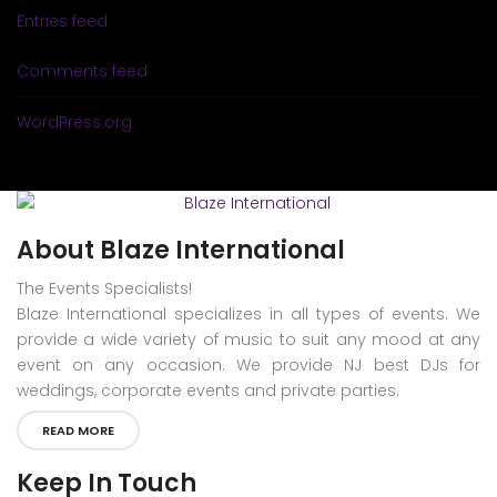
Entries feed
Comments feed
WordPress.org
About Blaze International
The Events Specialists!
Blaze International specializes in all types of events. We
provide a wide variety of music to suit any mood at any
event on any occasion. We provide NJ best DJs for
weddings, corporate events and private parties.
READ MORE
Keep In Touch