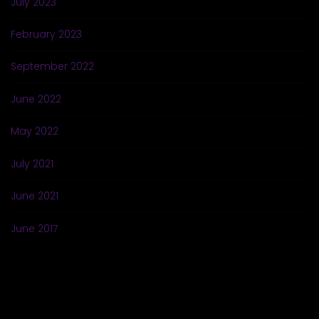
July 2023
February 2023
September 2022
June 2022
May 2022
July 2021
June 2021
June 2017
CATEGORIES