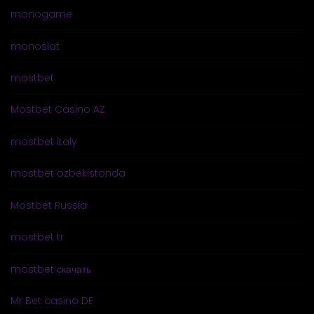
monogame
monoslot
mostbet
Mostbet Casino AZ
mostbet italy
mostbet ozbekistonda
Mostbet Russia
mostbet tr
mostbet скачать
Mr Bet casino DE