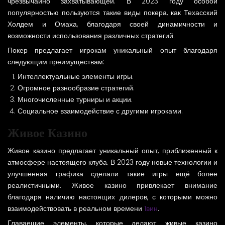
чрезвычайно захватывающей. В 2023 году особой
популярностью пользуются такие виды покера, как Техасский
Холдем и Омаха, благодаря своей динамичности и
возможности использования различных стратегий.
Покер предлагает игрокам уникальный опыт благодаря
следующим преимуществам:
Интеллектуальные элементы игры.
Огромное разнообразие стратегий.
Многочисленные турниры и акции.
Социальное взаимодействие с другими игроками.
Живое Казино
Живое казино предлагает уникальный опыт, приближенный к
атмосфере настоящего клуба. В 2023 году новые технологии и
улучшенная графика сделали такие игры ещё более
реалистичными. Живое казино привлекает внимание
благодаря наличию настоящих дилеров, с которыми можно
взаимодействовать в реальном времени
1вин
.
Главаешие элементы, которые делают живые казино