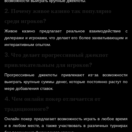
возможности выиграть крупные джекпоты.
2. Почему живое казино так популярно
среди игроков?
Живое казино предлагает реальное взаимодействие с
дилерами и игроками, что делает его более захватывающим и
интерактивным опытом.
3. Что делает прогрессивный джекпот
привлекательным для игроков?
Прогрессивные джекпоты привлекают из-за возможности
выиграть крупные суммы денег, которые постоянно растут по
мере добавления ставок.
4. Чем онлайн покер отличается от
традиционного?
Онлайн покер предлагает возможность играть в любое время
и в любом месте, а также участвовать в различных турнирах