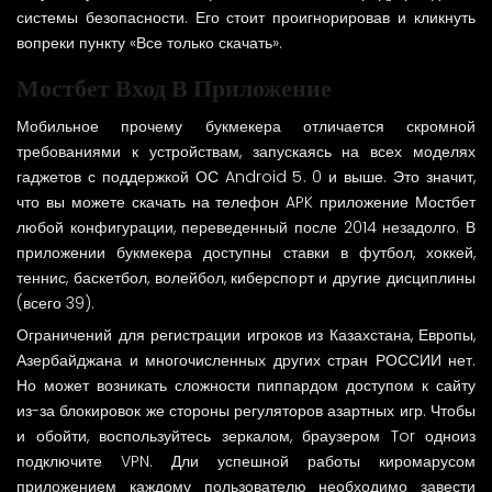
системы безопасности. Его стоит проигнорировав и кликнуть
вопреки пункту «Все только скачать».
Мостбет Вход В Приложение
Мобильное прочему букмекера отличается скромной
требованиями к устройствам, запускаясь на всех моделях
гаджетов с поддержкой ОС Android 5. 0 и выше. Это значит,
что вы можете скачать на телефон APK приложение Мостбет
любой конфигурации, переведенный после 2014 незадолго. В
приложении букмекера доступны ставки в футбол, хоккей,
теннис, баскетбол, волейбол, киберспорт и другие дисциплины
(всего 39).
Ограничений для регистрации игроков из Казахстана, Европы,
Азербайджана и многочисленных других стран РОССИИ нет.
Но может возникать сложности пиппардом доступом к сайту
из-за блокировок же стороны регуляторов азартных игр. Чтобы
и обойти, воспользуйтесь зеркалом, браузером Tor одноиз
подключите VPN. Дли успешной работы киромарусом
приложением каждому пользователю необходимо завести