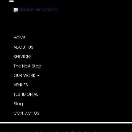
Begin typing your search above and press
return to search.
HOME
ABOUT US
SERVICES
HOME
The Next Step
ABOUT US
OUR WORK
SERVICES
The Next Step
VENUES
OUR WORK
TESTIMONIAL
VENUES
Blog
TESTIMONIAL
Blog
CONTACT US
CONTACT US