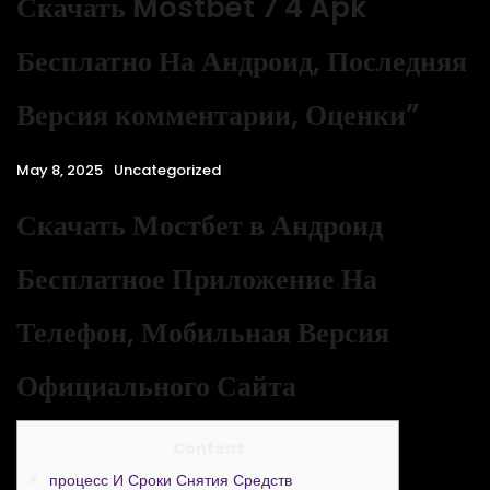
Скачать Mostbet 7 4 Apk
Бесплатно На Андроид, Последняя
Версия комментарии, Оценки”
May 8, 2025
Uncategorized
Скачать Мостбет в Андроид
Бесплатное Приложение На
Телефон, Мобильная Версия
Официального Сайта
Content
процесс И Сроки Снятия Средств