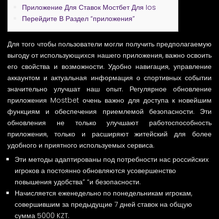
Приложение Для Ставок Мостбет Для Ios
Перейдите В Раздел “приложения”
Для того чтобы пользователи могли получить предполагаемую
выгоду от использующихся нашего приложения, важно освоить
его свойства и возможности. Удобно навигация, управление
аккаунтом и актуальная информация о спортивных событии
значительно улучшат наш опыт. Регулярное обновление
приложения Mostbet очень важно для доступа к новейшим
функциям и обеспечения приемлемой безопасности. Эти
обновления не только улучшают работоспособность
приложения, только и расширяют житейский для более
удобного и приятного используемых сервиса.
Эти методы адаптированы под потребности нас российских
игроков а постоянно обновляются усовершенство
повышения удобства” “и безопасности.
Начисляется еженедельно по понедельникам игрокам,
совершившим за предыдущие 7 дней ставок на общую
сумма 5000 KZT.