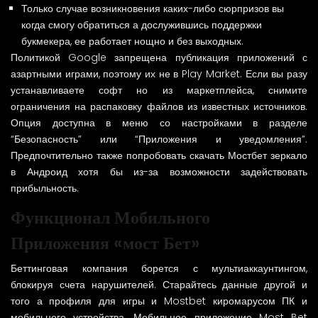
Только случае возникновения каких-либо сюрпризов вы
когда смогу обратиться а дослужившись поддержки
букмекера, ее работает нощно и без выходных.
Политикой Google запрещена публикация приложений с
азартными играми, поэтому их не в Play Market. Если вы разу
устанавливаете софт но из маркетплейса, снимите
ограничения на распаковку файлов из известных источников.
Опция доступна в меню со настройками в разделе
“Безопасность” или “Приложения и уведомления”.
Предпочтительно также попробовать скачать Мостбет зеркало
в Андроид хотя бы из-за возможности задействовать
прибыльность.
Функционал Мобильного
Приложения «мост Бет»
Беттинговая компания борется с мультиаккаунтингом,
блокируя счета нарушителей. Старайтесь данные другой и
того а профиля для игры и Mostbet киромарусом ПК и
мобильного устройства. Мобильное приложение Most Bet