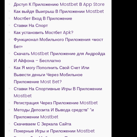
Доступ К Приложению Mostbet В App Store
Как выйдя Выигрыш В Приложении Mostbet
Мостбет Вход В Приложение
Ставки На Спорт
Как установить Мостбет Apk?
Функционал Мобильного Приложения «мост
Бет»
Скачать Mostbet Приложение для Андройда
И Айфона – Бесплатно
Как Я могу Пополнить Свой Счет Или
Вывести деньги Через Мобильное
Приложение Most Bet?
Ставки На Спортивные Игры В Приложении
Mostbet
Регистрация Через Приложение Mostbet
Методы Депозита И Вывода средств” “и
Приложении Mostbet
Скачиваем С Зеркала Сайта
Покерные Игры и Приложении Mostbet