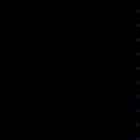
B
b
b
B
b
b
b
b
B
c