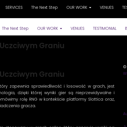
SERVICES
The Next Step
OUR WORK
VENUES
TE
arch above and press return to search.
The Next Step
OUR WORK
VENUES
TESTIMONIAL
w Uczciwym Graniu
©
w Uczciwym Graniu
W
tóry zapewnia sprawiedliwość i losowość w grach, jest
logia, dzięki której wyniki gier są nieprzewidywalne i
A
omówimy rolę RNG w kontekście platformy Slottica oraz,
wiadczenia gracza.
A
J