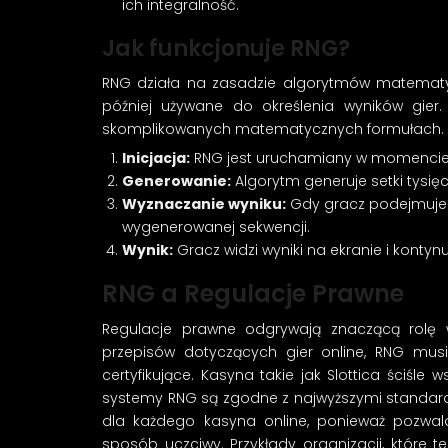
ich integralność.
Jak funkcjonuje RNG?
RNG działa na zasadzie algorytmów matematycz
później używane do określenia wyników gier.
skomplikowanych matematycznych formułach. Ot
Inicjacja:
RNG jest uruchamiany w momencie,
Generowanie:
Algorytm generuje setki tysi
Wyznaczanie wyniku:
Gdy gracz podejmuje a
wygenerowanej sekwencji.
Wynik:
Gracz widzi wyniki na ekranie i kontynu
RNG a Regulacje Prawne
Regulacje prawne odgrywają znaczącą rolę 
przepisów dotyczących gier online, RNG musi
certyfikujące. Kasyna takie jak Slottica ściśle
systemy RNG są zgodne z najwyższymi standar
dla każdego kasyna online, ponieważ pozwal
sposób uczciwy. Przykłady organizacji, które t