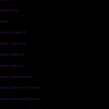
asibom-tg
asino
sino en ligne fr
asino onlina ca
asino online ar
sinò online it
asino svensk licens
asino utan svensk licens
asino utan svesk licens