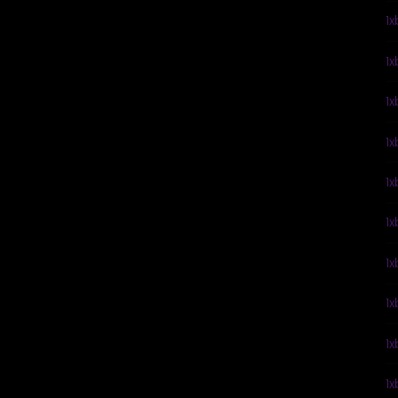
1
1
1
1
1x
1
1
1x
1
1x