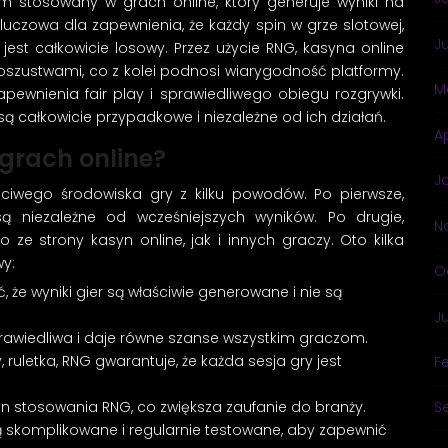
ytm stosowany w grach online, który generuje wyniki na
luczowa dla zapewnienia, że każdy spin w grze slotowej,
J
 jest całkowicie losowy. Przez użycie RNG, kasyna online
szustwami, co z kolei podnosi wiarygodność platformy.
M
apewnienia fair play i sprawiedliwego obiegu rozgrywki.
ą całkowicie przypadkowe i niezależne od ich działań.
Ap
 grach online?
J
ciwego środowiska gry z kilku powodów. Po pierwsze,
ą niezależne od wcześniejszych wyników. Po drugie,
N
e strony kasyn online, jak i innych graczy. Oto kilka
wy:
O
e wyniki gier są właściwie generowane i nie są
J
prawiedliwa i daje równe szanse wszystkim graczom.
y, ruletka, RNG gwarantuje, że każda sesja gry jest
F
n stosowania RNG, co zwiększa zaufanie do branży.
S
skomplikowane i regularnie testowane, aby zapewnić