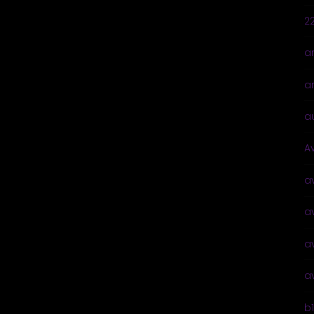
2
a
ar
a
A
av
av
a
a
b1