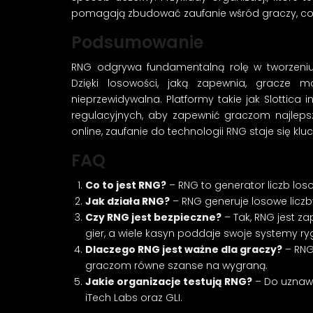
pomagają zbudować zaufanie wśród graczy, co je
Podsumowanie
RNG odgrywa fundamentalną rolę w tworzeniu 
Dzięki losowości, jaką zapewnia, gracze 
nieprzewidywalna. Platformy takie jak Slottica
regulacyjnych, aby zapewnić graczom najleps
online, zaufanie do technologii RNG staje się kl
FAQ
Co to jest RNG?
– RNG to generator liczb los
Jak działa RNG?
– RNG generuje losowe liczby,
Czy RNG jest bezpieczne?
– Tak, RNG jest z
gier, a wiele kasyn poddaje swoje systemy r
Dlaczego RNG jest ważne dla graczy?
– RNG 
graczom równe szanse na wygraną.
Jakie organizacje testują RNG?
– Do uznawa
iTech Labs oraz GLI.