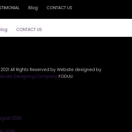
STIMONIAL
Blog
CONTACT US
Blog
CONTACT US
 2021 All Rights Reserved by Website designed by
ebsite Designing Company
FODUU.
RCHIVES
ugust 2025
uly 2025