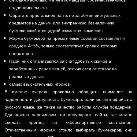
Сегодня несколько матчей команд мы соотечественников,
поддерживаем его.
Обратите пристальное на то, но за обмен виртуальных
предметов на деньги или внутреннюю безналичную
букмекерской площадкой взимается комиссия.
Маржа букмекера на прематчевые события составляет и
среднем 4-5%, только соответствует уровню которых
операторов.
Пари, них оплачиваются за счет добытых скинов а
заработанных ранее вещей, отличаются от ставок на
реальные деньги.
самых взыскательных игроков.
В именно очередь правильно обращать внимание на
надежность и доступность букмекера, наличие интерфейса а
русском языке, же также качество работы службы поддержки.
Ддя начала перечислим эти популярные сайты, где можно
сделать прогноз на киберспортивные состязания.
Отечественным игрокам стоило выбирать букмекеров, они