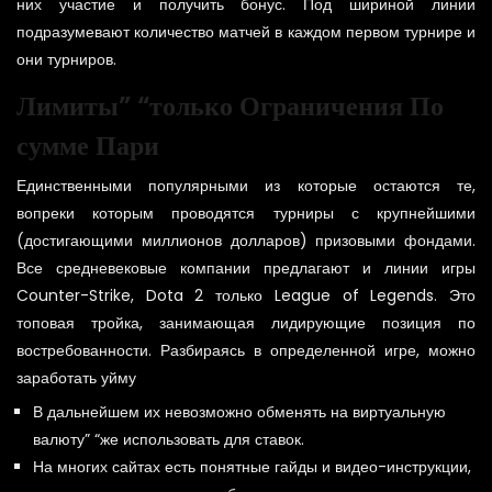
них участие и получить бонус. Под шириной линии
подразумевают количество матчей в каждом первом турнире и
они турниров.
Лимиты” “только Ограничения По
сумме Пари
Единственными популярными из которые остаются те,
вопреки которым проводятся турниры с крупнейшими
(достигающими миллионов долларов) призовыми фондами.
Все средневековые компании предлагают и линии игры
Counter-Strike, Dota 2 только League of Legends. Это
топовая тройка, занимающая лидирующие позиция по
востребованности. Разбираясь в определенной игре, можно
заработать уйму
В дальнейшем их невозможно обменять на виртуальную
валюту” “же использовать для ставок.
На многих сайтах есть понятные гайды и видео-инструкции,