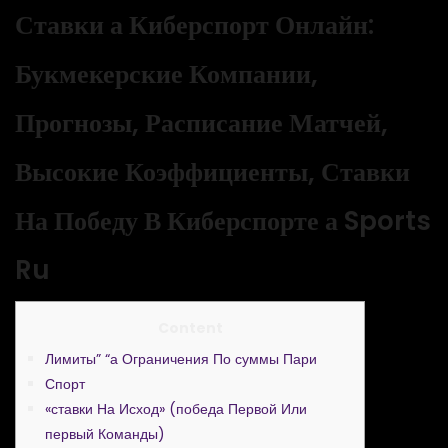
Ставки а Киберспорт Онлайн:
Букмекерские Компании,
Прогнозы, Расписание Матчей,
Высокие Коэффициенты, Ставки
На Победу В Киберспорте а Sports
Ru
Content
Лимиты” “а Ограничения По суммы Пари
Спорт
«ставки На Исход» (победа Первой Или
первый Команды)