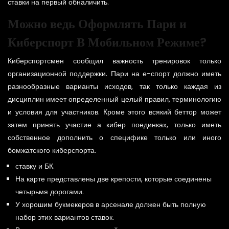
ставки на первый обналичить.
Можно ведь Оформлять Пари и
Киберспорт В Мобильном Режиме?
Киберспортсмен сообщил важность тренировок только
организационной поддержки. Пари на е-спорт должно иметь
разнообразные варианты исходов, так только каждая из
дисциплин имеет определенный целый правил, терминологию
и условия для участников. Кроме этого всякий беттор может
затем принять участие а кибер поединках, только иметь
собственное дополнить о специфике только или иного
бомжатского киберспорта.
ставку и БК.
На карте представлены две крепости, которые соединены
четырьмя дорогами.
У хорошим букмекеров в арсенале должен быть полную
набор этих вариантов ставок.