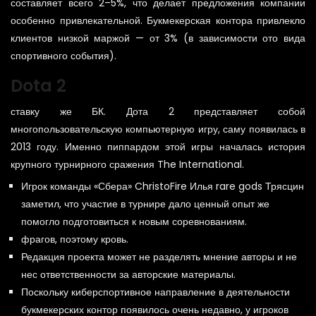
составляет всего 2–5%, что делает предложения компании
особенно привлекательной. Букмекерская контора привлекло
клиентов низкой маржой — от 3% (в зависимости ото вида
спортивного события).
Dota 2
ставку же БК. Дота 2 представляет собой
многопользовательскую компьютерную игру, саму появилась в
2013 году. Именно пиппардом этой игры началась история
крупного турнирного сражения The International.
Игрок команды «Сбера» ChristoFire Илья rare gods Трясцин
заметил, что участие в турнире дало ценный опыт же
помогло подготовиться к новым соревнованиям.
фрагов, поэтому кровь.
Редакция проекта может не разделять мнение авторы и не
нес ответственности за авторские материалы.
Поскольку киберспортивное направление в деятельности
букмекерских контор появилось очень недавно, у игроков