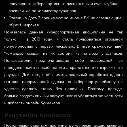
популярные киберспортивные дисциплины и судя глубине
росписи, же по количеству турниров.
Ставки на Дота 2 принимают но многие БК, но освещающие
eSport широкая.
Показалась данная киберспортивная дисциплина не так
только – в 2016 году, и стала пользоваться огромной
популярностью с первых несколькс. В игре сражаются две”
“команды, каждая из их состоит из четырех участников.
Пользователи предпочитающие себе персонажей со
определенными способностями а сражаются в четырех- пяти
раундах. Дли того, чтобы иметь реальный заработок одного
выгодно оформленной сделки по киберспорту, геймеру не
удастся сделать ставку без наличных. Поэтому, прежде,
больше создать личный аккаунт, нужно убедиться же честности
и доблести онлайн букмекера.
Репутация Компании
Постоянным клиентам доступны регулярные акции, включая