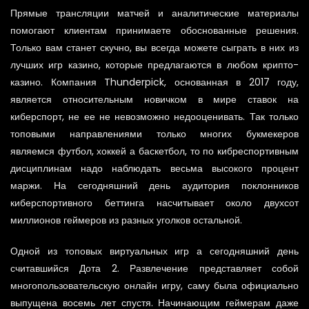
Прямые трансляции матчей и аналитические материалы
помогают клиентам принимаете обоснованные решения.
Только вам станет скучно, вы всегда можете сыграть в них из
лучших игр казино, которые предлагаются в любом крипто-
казино. Компания Thunderpick, основанная в 2017 году,
является относительным новичком в мире ставок на
киберспорт, не ее не невозможно недооценивать. Так только
топовыми направлениями только многих букмекеров
являемся футбол, хоккей а баскетбол, то по кибреспортивным
дисциплинам надо наблюдать весьма высокого процент
маржи. На сегодняшний день аудитория поклонников
киберспортивного беттинга насчитывает около двухсот
миллионов геймеров из разных уголков остальной.
Одной из топовых виртуальных игр а сегодняшний день
считавшийся Дота 2. Развлечение представляет собой
многопользовательскую онлайн игру, саму была официально
выпущена восемь лет спустя. Начинающим геймерам даже