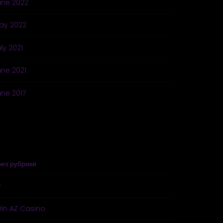
une 2022
ay 2022
ly 2021
une 2021
une 2017
ATEGORIES
Без рубрики
w
Win AZ Casino