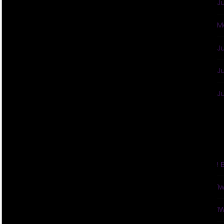
J
M
Ju
J
J
C
! 
1
1