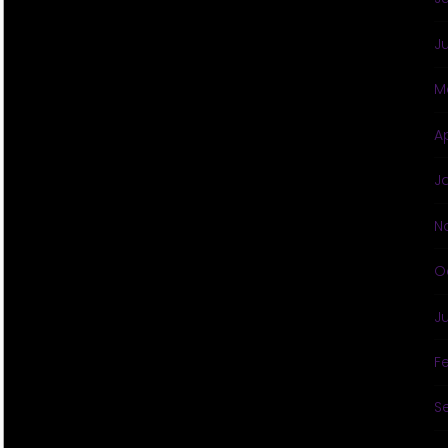
J
M
Ap
J
N
O
J
F
S