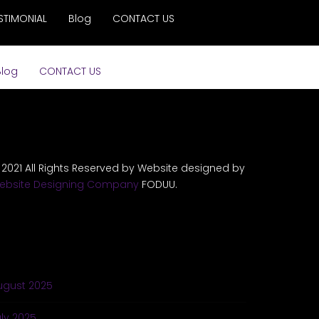
STIMONIAL
Blog
CONTACT US
Blog
CONTACT US
 2021 All Rights Reserved by Website designed by
ebsite Designing Company
FODUU.
RCHIVES
ugust 2025
uly 2025