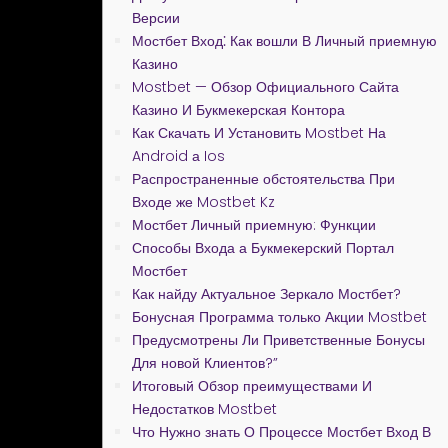
Версии
Мостбет Вход⁚ Как вошли В Личный приемную
Казино
Mostbet — Обзор Официального Сайта
Казино И Букмекерская Контора
Как Скачать И Установить Mostbet На
Android а Ios
Распространенные обстоятельства При
Входе же Mostbet Kz
Мостбет Личный приемную: Функции
Способы Входа а Букмекерский Портал
Мостбет
Как найду Актуальное Зеркало Мостбет?
Бонусная Программа только Акции Mostbet
Предусмотрены Ли Приветственные Бонусы
Для новой Клиентов?”
Итоговый Обзор преимуществами И
Недостатков Mostbet
Что Нужно знать О Процессе Мостбет Вход В