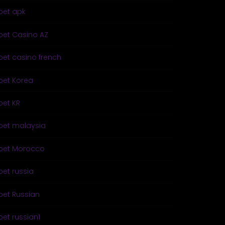
xbet apk
xbet Casino AZ
xbet casino french
xbet Korea
bet KR
xbet malaysia
xbet Morocco
bet russia
xbet Russian
bet russian1