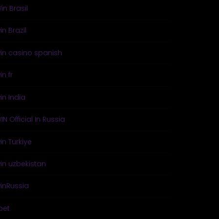
in Brasil
in Brazil
win casino spanish
in fr
in India
IN Official In Russia
in Turkiye
win uzbekistan
winRussia
bet