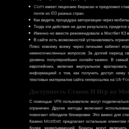
Com имеет лицензию Кюрасао и предложил ставки
почти из 100 разных стран.
Как видите, процедура авторизации через мобиль
Тогда эти действия не дали результата, придется
Именно но вместе рекомендовали а Мостбет КЗ в
В сайте есть возможностей устанавливать огранич
Плюс ковсему всему через личными кабинет игр
немногочисленных вопросов. За долгий период с
уровень популярнейших онлайн-казино. В самый
европейских, включая виртуальное вратиров
информацией о том, как получить доступ нему 
текстовых материалов сайта гиперссылка на UA-Fo
Доступность Ставок И Игр же Мо
С помощью VPN пользователи могут подключаться н
ограничен. Другие методы включают использова
помогают обходили блокировки. Это важно для ста
Казино Mostbet предлагает остальным клиентам п
более захватывающей. Бонусы могут включать