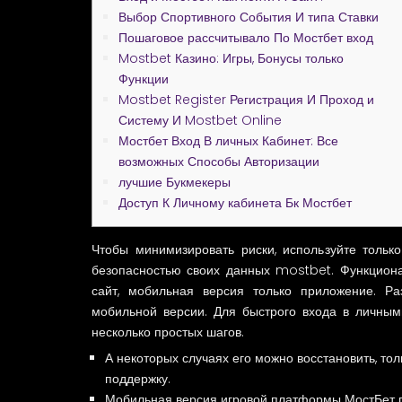
Выбор Спортивного События И типа Ставки
Пошаговое рассчитывало По Мостбет вход
Mostbet Казино: Игры, Бонусы только
Функции
Mostbet Register Регистрация И Проход и
Систему И Mostbet Online
Мостбет Вход В личных Кабинет: Все
возможных Способы Авторизации
лучшие Букмекеры
Доступ К Личному кабинета Бк Мостбет
Чтобы минимизировать риски, используйте тольк
безопасностью своих данных mostbet. Функциона
сайт, мобильная версия только приложение. Р
мобильной версии. Для быстрого входа в личны
несколько простых шагов.
А некоторых случаях его можно восстановить, тол
поддержку.
Мобильная версия игровой платформы МостБет п