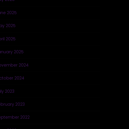
une 2025
ay 2025
ril 2025
anuary 2025
ovember 2024
ctober 2024
uly 2023
ebruary 2023
eptember 2022