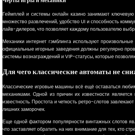
Черты игры и механики
Геймплей и системы онлайн казино занимают ключевую
множество развлечений, удобство UI и способность комму
лайв-дилеров, что позволяет каждому пользователю выбр
Механики интернет гэмблинга используют произвольные 
официальные игорные заведения должны регулярно прове
системы вознаграждений и VIP-статусы, которые позволя
Для чего классические автоматы не сн
Классические игровые машины всё ещё оставаться любим
механиками. Одной из причин их известности является 
известность. Простота и четкость ретро-слотов завлекаю
лишних заморочек.
Еще одной фактором популярности винтажных слотов явл
что заставляет обратить на них внимание для тех, кто ст