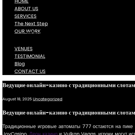
HOME
ABOUT US
SERVICES
The Next Step
OUR WORK
VIDEO PORTFOLIO
PHOTO PORTFOLIO
VENUES
TESTIMONIAL
Blog
CONTACT US
Ведущие онлайн-казино с традиционными слотам
August 18, 2025
Uncategorized
Ведущие онлайн-казино с традиционными слотам
Традиционные игровые автоматы 777 остаются на пике п
JoyCasino,
Леон казино
и Vulkan Vegas, игроки могут ис