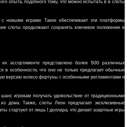
ого опыта, подобного тому, что можно испытать в в слоты
 с новыми играми. Такое обеспечивает эти платформы
ские слоты продолжают сохранять ключевое положение в
В их ассортименте представлено более 500 различных
тся в особенности, что оно не только предлагает обычные
зскую версию колесо фортуны с особенными регламентами и
 шанс игрокам получать удовольствие от традиционными
из дома. Также, слоты Леон предлагает эксклюзивные
ты стартуют от лишь 1 доллара, что делает азартные игры