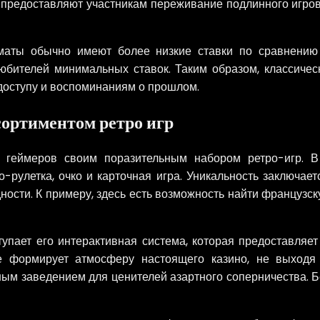
 предоставляют участникам переживание подлинного игров
маты обычно имеют более низкие ставки по сравнению
бителей минимальных ставок. Таким образом, классиче
 доступу и воспоминаниям о прошлом.
сортиментом ретро игр
 геймеров своим поразительным набором ретро-игр. 
-рулетка, очко и карточная игра. Уникальность заключае
дности. К примеру, здесь есть возможность найти францу
пает его интерактивная система, которая предоставляет
формирует атмосферу настоящего казино, не выходя 
ным заведением для ценителей азартного соперничества. Бе