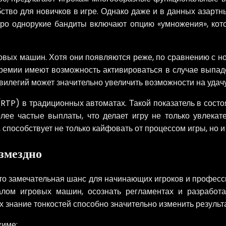
ство для новичков в игре. Однако даже и в данных азарт
ро однорукие бандиты включают опцию «умножения», кот
вых машин. Хотя они появляются реже, по сравнению с н
емии имеют возможность активироваться в случае выпаде
ивилегий может значительно увеличить возможности на удач
RTP) в традиционных автоматах. Такой показатель в состо
лее частые выплаты, что делает игру не только увлекат
 способствует не только кайфовать от процессом игры, но 
змездно
то замечательная шанс для начинающих игроков и професс
лом игровых машин, осознать регламентах и разработа
х знание тонкостей способно значительно изменить результа
жиме: