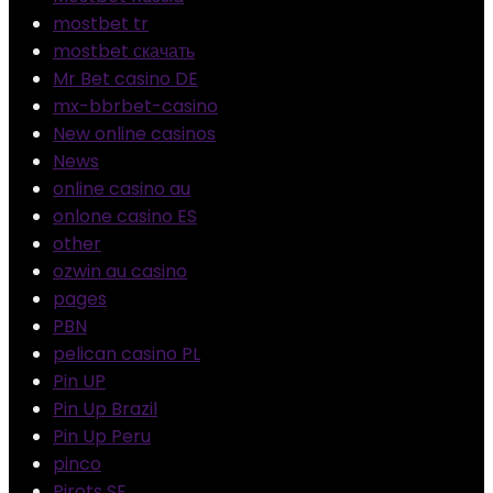
mostbet tr
mostbet скачать
Mr Bet casino DE
mx-bbrbet-casino
New online casinos
News
online casino au
onlone casino ES
other
ozwin au casino
pages
PBN
pelican casino PL
Pin UP
Pin Up Brazil
Pin Up Peru
pinco
Pirots SE