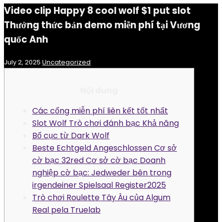
Video clip Happy 8 cool wolf $1 put slot
Thưởng thức bản demo miễn phí tại Vương
quốc Anh
July 2, 2025
Uncategorized
Nội dung
Các cổng miễn phí liên kết tốt nhất
Slot Wolf Trò chơi đánh bạc Khả năng
Bố cục từ Dark Wolf
Beste Echtgeld Angeschlossen Cơ sở
cờ bạc 32red Cơ sở cờ bạc Doanh
nghiệp cờ bạc: Jedweder bên trong
irgendeiner Spielsaal Register2025
Trò chơi Roulette Tây Âu của Algum
Real pela Truelab