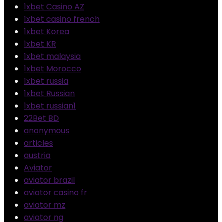
1xbet Casino AZ
1xbet casino french
1xbet Korea
1xbet KR
1xbet malaysia
1xbet Morocco
1xbet russia
1xbet Russian
1xbet russian1
22Bet BD
anonymous
articles
austria
Aviator
aviator brazil
aviator casino fr
aviator mz
aviator ng