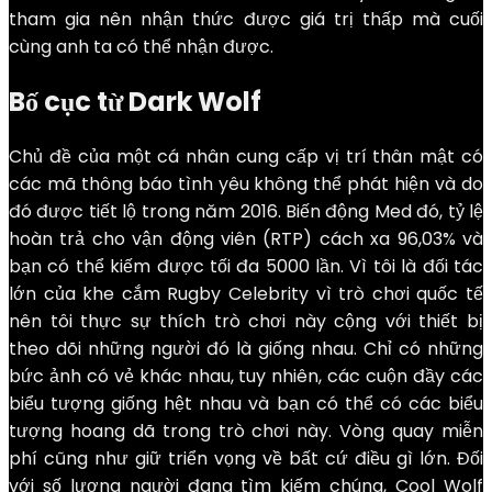
tham gia nên nhận thức được giá trị thấp mà cuối
cùng anh ta có thể nhận được.
Bố cục từ Dark Wolf
Chủ đề của một cá nhân cung cấp vị trí thân mật có
các mã thông báo tình yêu không thể phát hiện và do
đó được tiết lộ trong năm 2016. Biến động Med đó, tỷ lệ
hoàn trả cho vận động viên (RTP) cách xa 96,03% và
bạn có thể kiếm được tối đa 5000 lần. Vì tôi là đối tác
lớn của khe cắm Rugby Celebrity vì trò chơi quốc tế
nên tôi thực sự thích trò chơi này cộng với thiết bị
theo dõi những người đó là giống nhau. Chỉ có những
bức ảnh có vẻ khác nhau, tuy nhiên, các cuộn đầy các
biểu tượng giống hệt nhau và bạn có thể có các biểu
tượng hoang dã trong trò chơi này. Vòng quay miễn
phí cũng như giữ triển vọng về bất cứ điều gì lớn. Đối
với số lượng người đang tìm kiếm chúng, Cool Wolf