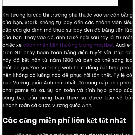
Khi tương lai của thị trường phụ thuộc vào sự cân bằng
của bạn, Stark không tự bay đến các thành viên siêu
cấp của gia đình mà thực sự bay đến đó bằng tên lửa
của bạn. Thay vào đó, anh ta sẽ ngồi sau tay lái từ một
chiếc xe
cách nhận tiền thưởng trong mostbet
Audi e-
tron GT chạy hoàn toàn bằng điện tuyệt vời. Cặp đôi
này đã kết hôn từ năm 1980 và bạn có thể sàng lọc
một cô gái, Zoe.
Vì trang web hoạt động bất hợp pháp
nên không có luồng nào để phục hồi tổn thất. Tỷ lệ cờ
bạc Vương quốc Anh mới nhất đã cung cấp cho phép
chơi game từ xa. Sự an toàn và tính hợp pháp của
sòng bạc của riêng bạn thực sự được bảo vệ bởi
Thanh toán cá cược Vương quốc Anh.
Các cổng miễn phí liên kết tốt nhất