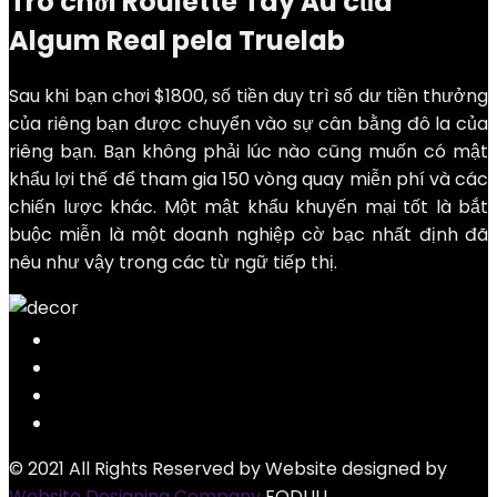
Trò chơi Roulette Tây Âu của
Algum Real pela Truelab
Sau khi bạn chơi $1800, số tiền duy trì số dư tiền thưởng
của riêng bạn được chuyển vào sự cân bằng đô la của
riêng bạn. Bạn không phải lúc nào cũng muốn có mật
khẩu lợi thế để tham gia 150 vòng quay miễn phí và các
chiến lược khác. Một mật khẩu khuyến mại tốt là bắt
buộc miễn là một doanh nghiệp cờ bạc nhất định đã
nêu như vậy trong các từ ngữ tiếp thị.
© 2021 All Rights Reserved by Website designed by
Website Designing Company
FODUU.