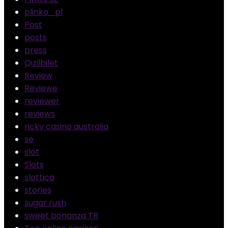
plinko_pl
Post
posts
press
Qizilbilet
Review
Reviewe
reviewer
reviews
ricky casino australia
se
slot
Slots
slottica
stories
sugar rush
sweet bonanza TR