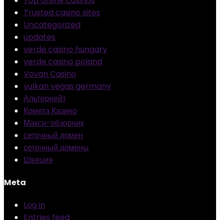
Top online casinos
Trusted casino sites
Uncategorized
updates
verde casino hungary
verde casino poland
Vovan Casino
vulkan vegas germany
Альтернейт
Комета Казино
Макси-обзорник
сеточный домен
сеточный домены
Швеция
Meta
Log in
Entries feed