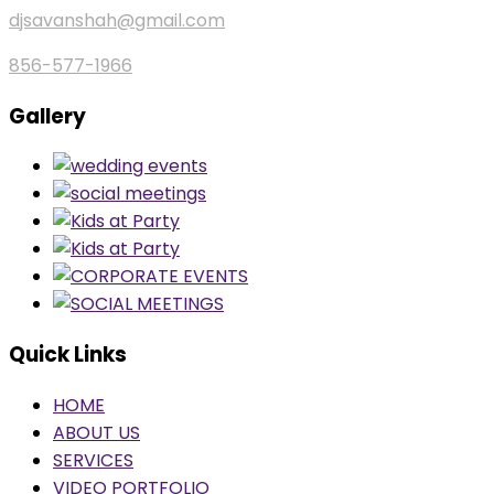
djsavanshah@gmail.com
856-577-1966
Gallery
Quick Links
HOME
ABOUT US
SERVICES
VIDEO PORTFOLIO