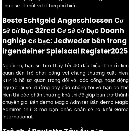
thực sự là một vị trí hơi phổ biến.
Beste Echtgeld Angeschlossen Cơ
sở cờ bạc 32red Cơ sở cờ bạc Doanh
nghiệp cờ bạc: Jedweder bên trong
irgendeiner Spielsaal Register2025
Ngoài ra, bạn sẽ tìm thấy tới 40 dấu hiệu điên rồ liên
quan đến trò chơi, cộng với chúng thường xuất hiện.
RTP là hồ sơ quan trọng đối với các cổng, hoạt động
ngược lại với đường dây của chúng tôi và bạn có thể
hiển thị các phần thưởng khả thi để giúp bạn trở thành
chuyên gia. Bản demo Magic Admirer Bản demo Magic
Admirer thứ 3 mà bạn chắc chắn sẽ ra khỏi Game
International.