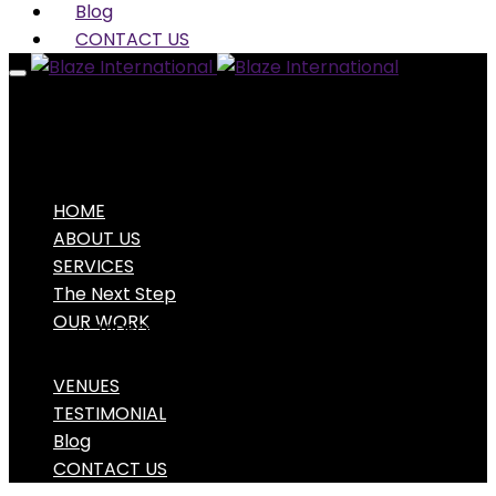
Blog
CONTACT US
HOME
ABOUT US
SERVICES
The Next Step
OUR WORK
VIDEO PORTFOLIO
PHOTO PORTFOLIO
VENUES
TESTIMONIAL
Blog
CONTACT US