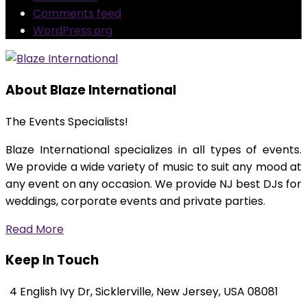
Comments feed
WordPress.org
About Blaze International
The Events Specialists!
Blaze International specializes in all types of events.
We provide a wide variety of music to suit any mood at
any event on any occasion. We provide NJ best DJs for
weddings, corporate events and private parties.
Read More
Keep In Touch
4 English Ivy Dr, Sicklerville, New Jersey, USA 08081