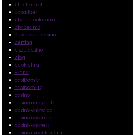
b1bet brazil
Basaribet
bbrbet colombia
bbrbet mx
Best rated casino
betting
bizzo casino
blog
book of ra
Brand
casibom tr
casibom-tg
casino
casino en ligne fr
casino onlina ca
casino online ar
casinò online it
casino svensk licens