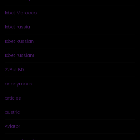
1xbet Morocco
1xbet russia
1xbet Russian
1xbet russian1
22Bet BD
anonymous
articles
austria
Aviator