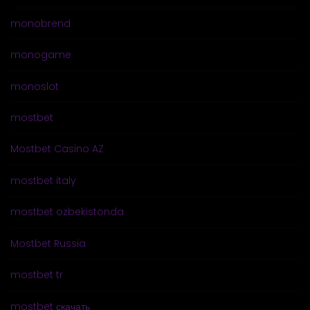
monobrend
monogame
monoslot
mostbet
Mostbet Casino AZ
mostbet italy
mostbet ozbekistonda
Mostbet Russia
mostbet tr
mostbet скачать