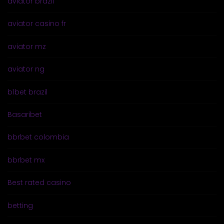
aviator brazil
aviator casino fr
aviator mz
aviator ng
b1bet brazil
Basaribet
bbrbet colombia
bbrbet mx
Best rated casino
betting