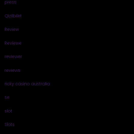
press
Qizilbilet
Review
Reviewe
reviewer
reviews
ricky casino australia
se
slot
Slots