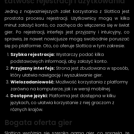
Łatwość rejestracji i użytkowania
Jedną z najważniejszych zalet korzystania z Slottica jest
prostota procesu rejestracji. Użytkownicy mogą w kilka
minut założyć konto, co zachęca do włączenia się w świat
gier. Po rejestracji, interfejs jest przyjazny i intuicyjny, co
sprawia, że nawet nowicjusze mogą swobodnie poruszać
się po platformie. Oto, co oferuje Slottica w tym zakresie:
Szybka rejestracja:
Wystarczy podać kilka
podstawowych informacji, aby założyć konto.
Przyjazny interfejs:
Strona jest zbudowana w sposób,
który ułatwia nawigację i wyszukiwanie gier.
Wielozadaniowość:
Możliwość korzystania z platformy
zarówno na komputerze, jak i w wersji mobilnej.
Dostępne języki:
Platforma jest dostępna w kilku
językach, co ułatwia korzystanie z niej graczom z
różnych krajów.
Bogata oferta gier
Slottica wyróżnia się szeroką gamą gier, co sprawia, że