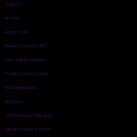
slottica
stories
sugar rush
sweet bonanza TR
Top online casinos
Trusted casino sites
Uncategorized
updates
verde casino hungary
verde casino poland