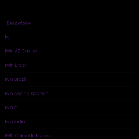
CATEGORIES
! Без рубрики
1w
1Win AZ Casino
1Win Brasil
1win Brazil
1win casino spanish
1win fr
1win India
1WIN Official In Russia